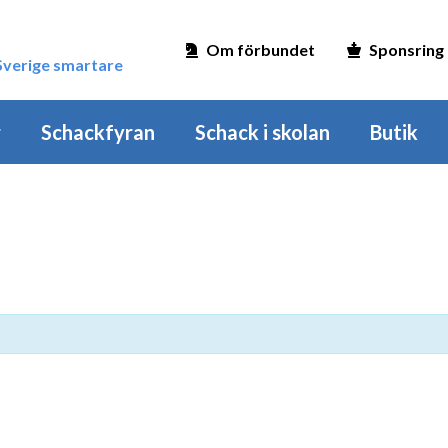
Om förbundet
Sponsring
 Sverige smartare
r
Schackfyran
Schack i skolan
Butik