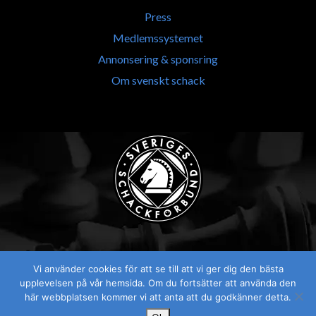
Press
Medlemssystemet
Annonsering & sponsring
Om svenskt schack
Vi använder cookies för att se till att vi ger dig den bästa
Visselblåsaren
upplevelsen på vår hemsida. Om du fortsätter att använda den
här webbplatsen kommer vi att anta att du godkänner detta.