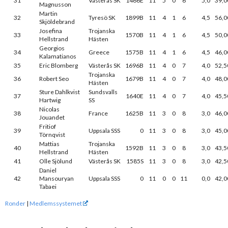
31
Västerås SK
1466E
11
5
0
6
5,0
39,0
Magnusson
Martin
32
Tyresö SK
1899B
11
4
1
6
4,5
56,0
Skjöldebrand
Josefina
Trojanska
33
1570B
11
4
1
6
4,5
50,0
Hellstrand
Hästen
Georgios
34
Greece
1575B
11
4
1
6
4,5
46,0
Kalamatianos
35
Eric Blomberg
Västerås SK
1696B
11
4
0
7
4,0
52,5
Trojanska
36
Robert Seo
1679B
11
4
0
7
4,0
48,0
Hästen
Sture Dahlkvist
Sundsvalls
37
1640E
11
4
0
7
4,0
45,5
Hartwig
SS
Nicolas
38
France
1625B
11
3
0
8
3,0
46,0
Jouandet
Fritiof
39
Uppsala SSS
0
11
3
0
8
3,0
45,0
Törnqvist
Mattias
Trojanska
40
1592B
11
3
0
8
3,0
43,5
Hellstrand
Hästen
41
Olle Sjölund
Västerås SK
1585S
11
3
0
8
3,0
42,5
Daniel
42
Mansouryan
Uppsala SSS
0
11
0
0
11
0,0
42,0
Tabaei
Ronder
|
Medlemssystemet