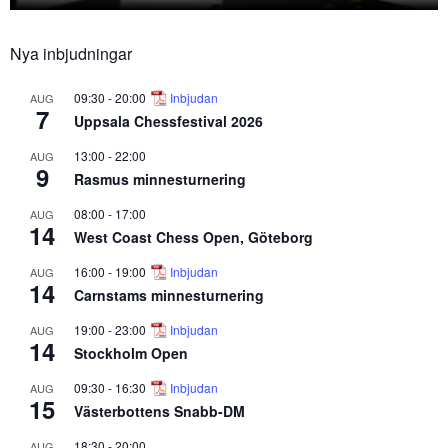
Nya inbjudningar
09:30
-
20:00
Inbjudan
AUG
7
Uppsala Chessfestival 2026
13:00
-
22:00
AUG
9
Rasmus minnesturnering
08:00
-
17:00
AUG
14
West Coast Chess Open, Göteborg
16:00
-
19:00
Inbjudan
AUG
14
Carnstams minnesturnering
19:00
-
23:00
Inbjudan
AUG
14
Stockholm Open
09:30
-
16:30
Inbjudan
AUG
15
Västerbottens Snabb-DM
18:30
-
20:00
AUG