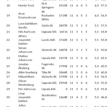
SS 4
18
Martin Trost
1915B
11
6
0
5
6,0
57,5
Springare
SK
Aron
19
Rockaden
1719B
11
6
0
5
6,0
56,5
Emanuelsson
Sthlm
Love Dahlblom
20
Gävle SA
1897B
11
5
1
5
5,5
57,5
Sundin
21
Nils Karlsson
Uppsala SSS
1651S
11
5
1
5
5,5
54,0
Alfons
22
Jouandet-
Lunds ASK
1762B
11
5
1
5
5,5
53,0
Dahlén
Simon
23
Västerås SK
1687B
11
5
1
5
5,5
50,0
Johansson
Mattias
24
Upsala ASS
1957B
11
5
0
6
5,0
63,5
Johansson
Jonatan
Fagerviks
25
1795B
11
5
0
6
5,0
60,5
Åkeborg
SK
26
Albin Svanberg
Täby SK
1866B
11
5
0
6
5,0
60,0
27
Mikael Blom
Västerås SK
1795B
11
4
2
5
5,0
56,5
Oliver
28
Uppsala SSS
1991B
11
5
0
6
5,0
55,0
Wedenberg
29
Per Johnsson
Upsala ASS
0
11
5
0
6
5,0
55,0
Loup
Stockholms
30
Jouandet-
1664B
11
4
2
5
5,0
46,0
SS
Dahlen
Julius