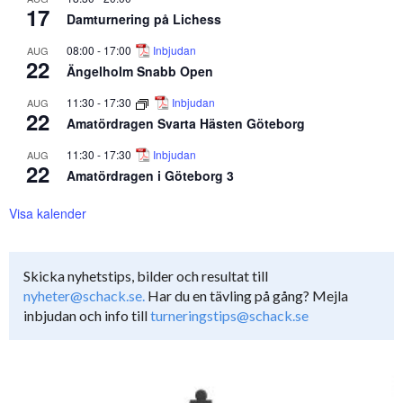
17
Damturnering på Lichess
08:00
-
17:00
Inbjudan
AUG
22
Ängelholm Snabb Open
11:30
-
17:30
Inbjudan
AUG
22
Amatördragen Svarta Hästen Göteborg
11:30
-
17:30
Inbjudan
AUG
22
Amatördragen i Göteborg 3
Visa kalender
Skicka nyhetstips, bilder och resultat till
nyheter@schack.se.
Har du en tävling på gång? Mejla
inbjudan och info till
turneringstips@schack.se