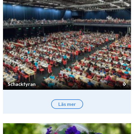
Schackfyran
Läs mer