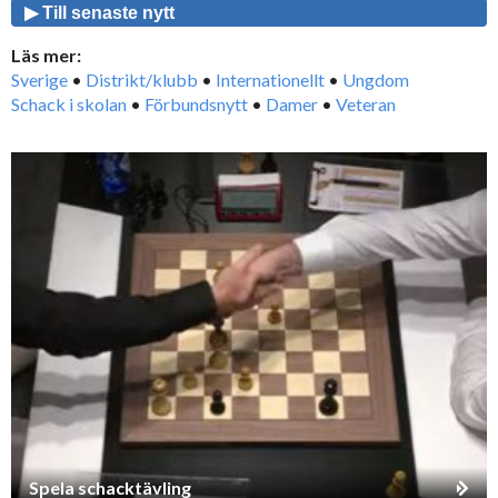
▶ Till senaste nytt
Läs mer:
Sverige
•
Distrikt/klubb
•
Internationellt
•
Ungdom
Schack i skolan
•
Förbundsnytt
•
Damer
•
Veteran
Spela schacktävling