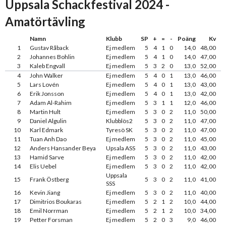
Uppsala Schackfestival 2024 -
Amatörtävling
Namn
Klubb
SP
+
=
-
Poäng
Kv
1
Gustav Råback
Ej medlem
5
4
1
0
14,0
48,00
2
Johannes Bohlin
Ej medlem
5
4
1
0
14,0
47,00
3
Kaleb Engvall
Ej medlem
5
3
2
0
13,0
52,00
4
John Walker
Ej medlem
5
4
0
1
13,0
46,00
5
Lars Lovén
Ej medlem
5
4
0
1
13,0
43,00
6
Erik Jonsson
Ej medlem
5
4
0
1
13,0
42,00
7
Adam Al-Rahim
Ej medlem
5
3
1
1
12,0
46,00
8
Martin Hult
Ej medlem
5
3
0
2
11,0
50,00
9
Daniel Algulin
Klubblös2
5
3
0
2
11,0
47,00
10
Karl Edmark
Tyresö SK
5
3
0
2
11,0
47,00
11
Tuan Anh Dao
Ej medlem
5
3
0
2
11,0
45,00
12
Anders Hansander Beya
Upsala ASS
5
3
0
2
11,0
43,00
13
Hamid Sarve
Ej medlem
5
3
0
2
11,0
42,00
14
Elis Uebel
Ej medlem
5
3
0
2
11,0
42,00
Uppsala
15
Frank Östberg
5
3
0
2
11,0
41,00
SSS
16
Kevin Jiang
Ej medlem
5
3
0
2
11,0
40,00
17
Dimitrios Boukaras
Ej medlem
5
2
1
2
10,0
44,00
18
Emil Norrman
Ej medlem
5
2
1
2
10,0
34,00
19
Petter Forsman
Ej medlem
5
2
0
3
9,0
46,00