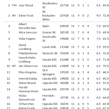
Stockholms
2
FM
Joar Ölund
2371B
11
9
1
1
9,5
69,0
SS
SK
3
IM
Edvin Trost
Rockaden
2391B
11
9
0
2
9,0
72,0
Sthlm
Albert
4
Spain
2081B
11
7
0
4
7,0
69,5
Deruelle Sala
5
Alice Jonsson
Gnarps SK
1851B
11
7
0
4
7,0
69,0
Sundsvalls
6
Vidar Hagevi
1980B
11
7
0
4
7,0
65,5
SS
David
7
Lunds ASK
2156B
11
7
0
4
7,0
59,5
Lundberg
8
Filip Björkman
Västerås SK
1965B
11
6
1
4
6,5
72,0
Henrik Malm
9
Upsala ASS
2264B
11
5
3
3
6,5
71,0
Lindberg
10
IM
Jan Johansson
Upsala ASS
2183B
11
6
1
4
6,5
70,5
SS 4
11
Elias Kingsley
1952B
11
6
1
4
6,5
68,5
Springare
12
Henryk Dolata
Upsala ASS
1985B
11
6
1
4
6,5
60,5
13
Sixten Strand
Uppsala SSS
1858B
11
6
1
4
6,5
55,5
Harald
14
Upsala ASS
2057B
11
5
2
4
6,0
70,0
Hammarström
Niclas
Horndals
15
1974E
11
6
0
5
6,0
66,0
Samuelsson
SK
16
Orhan Irfan
Uppsala SSS
1825E
11
6
0
5
6,0
65,0
17
Anton Frank
Uppsala SSS
2081B
11
6
0
5
6,0
62,5