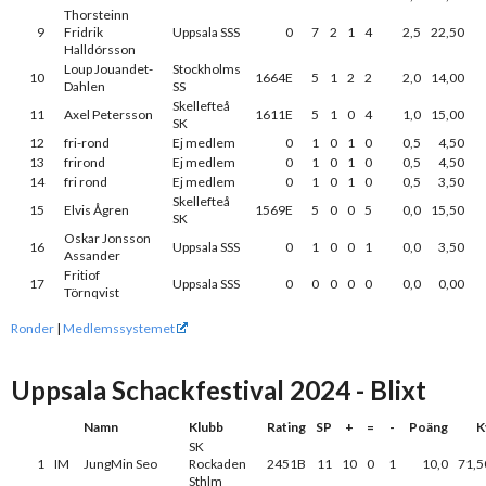
Thorsteinn
9
Fridrik
Uppsala SSS
0
7
2
1
4
2,5
22,50
Halldórsson
Loup Jouandet-
Stockholms
10
1664E
5
1
2
2
2,0
14,00
Dahlen
SS
Skellefteå
11
Axel Petersson
1611E
5
1
0
4
1,0
15,00
SK
12
fri-rond
Ej medlem
0
1
0
1
0
0,5
4,50
13
frirond
Ej medlem
0
1
0
1
0
0,5
4,50
14
fri rond
Ej medlem
0
1
0
1
0
0,5
3,50
Skellefteå
15
Elvis Ågren
1569E
5
0
0
5
0,0
15,50
SK
Oskar Jonsson
16
Uppsala SSS
0
1
0
0
1
0,0
3,50
Assander
Fritiof
17
Uppsala SSS
0
0
0
0
0
0,0
0,00
Törnqvist
Ronder
|
Medlemssystemet
Uppsala Schackfestival 2024 - Blixt
Namn
Klubb
Rating
SP
+
=
-
Poäng
K
SK
1
IM
JungMin Seo
Rockaden
2451B
11
10
0
1
10,0
71,5
Sthlm