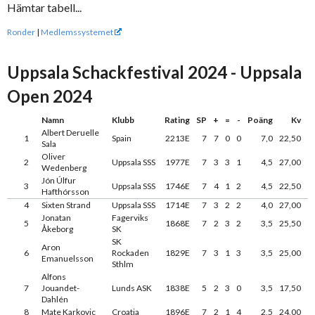
Hämtar tabell...
Ronder
|
Medlemssystemet
Uppsala Schackfestival 2024 - Uppsala
Open 2024
Namn
Klubb
Rating
SP
+
=
-
Poäng
Kv
Albert Deruelle
1
Spain
2213E
7
7
0
0
7,0
22,50
Sala
Oliver
2
Uppsala SSS
1977E
7
3
3
1
4,5
27,00
Wedenberg
Jón Úlfur
3
Uppsala SSS
1746E
7
4
1
2
4,5
22,50
Hafthórsson
4
Sixten Strand
Uppsala SSS
1714E
7
3
2
2
4,0
27,00
Jonatan
Fagerviks
5
1868E
7
2
3
2
3,5
25,50
Åkeborg
SK
SK
Aron
6
Rockaden
1829E
7
3
1
3
3,5
25,00
Emanuelsson
Sthlm
Alfons
7
Jouandet-
Lunds ASK
1838E
5
2
3
0
3,5
17,50
Dahlén
8
Mate Karkovic
Croatia
1896E
7
2
1
4
2,5
24,00