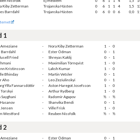
ben Nissfolk
Ej medlem
0
6
1
1
4
1,5
1
a Kiby Zetterman
Trojanska Hästen
0
6
1
1
4
1,5
1
es Barrdahl
Trojanska Hästen
0
6
0
0
6
0,0
1
temet
d 1
 Ameziane
-
Nora Kiby Zetterman
1
-
0
 Barrdahl
-
Ester Ödman
0
-
1
lusell Fried
-
Shreyas Kaklij
0
-
1
ahmani
-
Maximilian Törnqvist
1
-
0
inn Kristinsson
-
Laksh Kumar
1
-
0
lle Bhinday
-
Martin Vetsler
0
-
1
r Aho
-
Leo Zeziulinskyi
0
-
1
örg Ylfa Fannarsdóttir
-
Aston Haregot Josefsson
1
-
0
 Torskyi
-
Arthur Rydberg
1
-
0
 Sayghani
-
Radomir Agapov
½
-
½
 Hasanov
-
Shanvika Bendi
0
-
1
t Jensen
-
Ville Frisk
1
-
0
am Westford
-
Reuben Nissfolk
½
-
½
d 2
 Ameziane
-
Ester Ödman
0
-
1