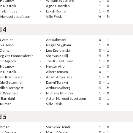
 Hasanov
-
William Westford
1
-
0
n Nissfolk
-
Agnes Barrdahl
1
-
0
lle Bhinday
-
Laksh Kumar
1
-
0
 Haregot Josefsson
-
Ville Frisk
½
-
½
d 4
 Vetsler
-
Ara Rahmani
0
-
1
ika Bendi
-
Negan Sayghani
1
-
0
 Ödman
-
Leo Zeziulinskyi
0
-
1
örg Ylfa Fannarsdóttir
-
Shreyas Kaklij
½
-
½
ir Agapov
-
Joel Klusell Fried
1
-
0
 Hasanov
-
Hektor Aho
1
-
0
n Nissfolk
-
Albert Jensen
0
-
1
inn Kristinsson
-
Adam Ameziane
1
-
0
Kiby Zetterman
-
Danyil Torskyi
0
-
1
ilian Törnqvist
-
Arthur Rydberg
½
-
½
am Westford
-
Nichelle Bhinday
1
-
0
 Barrdahl
-
Aston Haregot Josefsson
0
-
1
 Kumar
-
Ville Frisk
1
-
0
d 5
ahmani
-
Shanvika Bendi
1
-
0
ir Agapov
-
Martin Vetsler
0
-
1