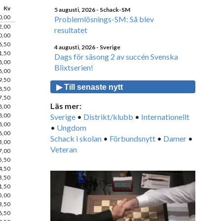
Kv
5 augusti, 2026
- Schack-SM
0,00
Problemlösnings-SM: Så blev
2,00
resultatet
0,00
6,50
4 augusti, 2026
- Sverige
1,50
Dags för säsong 2 av succén Svenska
8,00
Blixtserien!
6,00
9,50
▶ Till senaste nytt
8,50
7,50
Läs mer:
8,00
8,00
Sverige
•
Distrikt/klubb
•
Internationellt
8,00
•
Ungdom
6,00
Schack i skolan
•
Förbundsnytt
•
Damer
•
3,00
Veteran
7,00
5,50
4,50
3,50
1,50
5,00
3,50
6,50