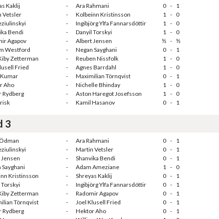
s Kaklij
-
Ara Rahmani
0
-
1
 Vetsler
-
Kolbeinn Kristinsson
1
-
0
ziulinskyi
-
Ingibjörg Ylfa Fannarsdóttir
1
-
0
ika Bendi
-
Danyil Torskyi
1
-
0
ir Agapov
-
Albert Jensen
½
-
½
am Westford
-
Negan Sayghani
0
-
1
Kiby Zetterman
-
Reuben Nissfolk
1
-
0
lusell Fried
-
Agnes Barrdahl
1
-
0
 Kumar
-
Maximilian Törnqvist
0
-
1
r Aho
-
Nichelle Bhinday
1
-
0
r Rydberg
-
Aston Haregot Josefsson
1
-
0
Frisk
-
Kamil Hasanov
0
-
1
d 3
 Ödman
-
Ara Rahmani
0
-
1
ziulinskyi
-
Martin Vetsler
0
-
1
t Jensen
-
Shanvika Bendi
0
-
1
 Sayghani
-
Adam Ameziane
1
-
0
inn Kristinsson
-
Shreyas Kaklij
0
-
1
 Torskyi
-
Ingibjörg Ylfa Fannarsdóttir
0
-
1
Kiby Zetterman
-
Radomir Agapov
0
-
1
ilian Törnqvist
-
Joel Klusell Fried
0
-
1
r Rydberg
-
Hektor Aho
0
-
1