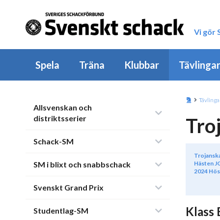
Vi gör
Spela
Träna
Klubbar
Tävlinga
Tävlinga
Allsvenskan och
distriktsserier
Tro
Schack-SM
Trojansk
SM i blixt och snabbschack
Hästen J
2024 Hös
Svenskt Grand Prix
Klass 
Studentlag-SM