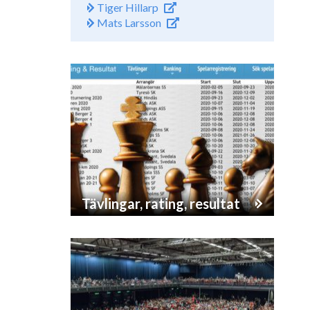
Tiger Hillarp
Mats Larsson
Tävlingar, rating, resultat