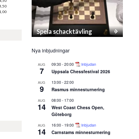
4,50
3,50
1,00
Spela schacktävling
Nya inbjudningar
09:30
-
20:00
Inbjudan
AUG
7
Uppsala Chessfestival 2026
13:00
-
22:00
AUG
9
Rasmus minnesturnering
08:00
-
17:00
AUG
14
West Coast Chess Open,
Göteborg
16:00
-
19:00
Inbjudan
AUG
14
Carnstams minnesturnering