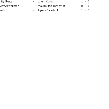
r Rydberg
-
Laksh Kumar
1
-
0
Kiby Zetterman
-
Maximilian Törnqvist
0
-
1
Frisk
-
Agnes Barrdahl
1
-
0