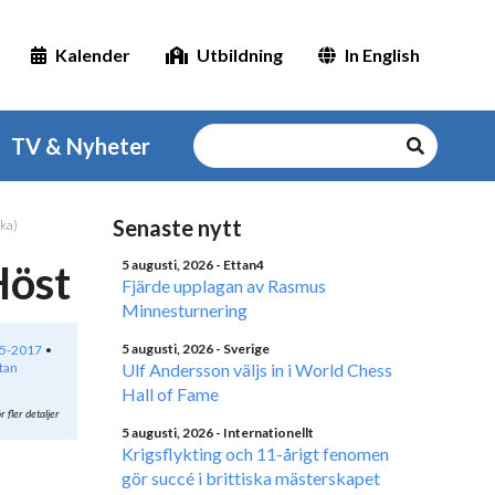
Kalender
Utbildning
In English
TV & Nyheter
Senaste nytt
ka)
Höst
5 augusti, 2026
- Ettan4
Fjärde upplagan av Rasmus
Minnesturnering
5 augusti, 2026
- Sverige
15-2017
tan
Ulf Andersson väljs in i World Chess
Hall of Fame
r fler detaljer
5 augusti, 2026
- Internationellt
Krigsflykting och 11-årigt fenomen
gör succé i brittiska mästerskapet