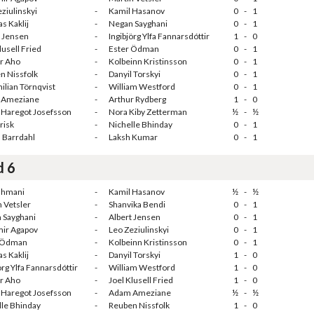
ziulinskyi
-
Kamil Hasanov
0
-
1
s Kaklij
-
Negan Sayghani
0
-
1
t Jensen
-
Ingibjörg Ylfa Fannarsdóttir
1
-
0
lusell Fried
-
Ester Ödman
0
-
1
r Aho
-
Kolbeinn Kristinsson
0
-
1
n Nissfolk
-
Danyil Torskyi
0
-
1
ilian Törnqvist
-
William Westford
0
-
1
 Ameziane
-
Arthur Rydberg
1
-
0
 Haregot Josefsson
-
Nora Kiby Zetterman
½
-
½
Frisk
-
Nichelle Bhinday
0
-
1
 Barrdahl
-
Laksh Kumar
0
-
1
d 6
ahmani
-
Kamil Hasanov
½
-
½
 Vetsler
-
Shanvika Bendi
0
-
1
 Sayghani
-
Albert Jensen
0
-
1
ir Agapov
-
Leo Zeziulinskyi
0
-
1
 Ödman
-
Kolbeinn Kristinsson
0
-
1
s Kaklij
-
Danyil Torskyi
1
-
0
örg Ylfa Fannarsdóttir
-
William Westford
1
-
0
r Aho
-
Joel Klusell Fried
1
-
0
 Haregot Josefsson
-
Adam Ameziane
½
-
½
lle Bhinday
-
Reuben Nissfolk
1
-
0