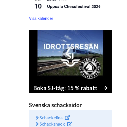
10
Uppsala Chessfestival 2026
Visa kalender
Boka SJ-tåg: 15 % rabatt
Svenska schacksidor
Schackelina
Schacksnack