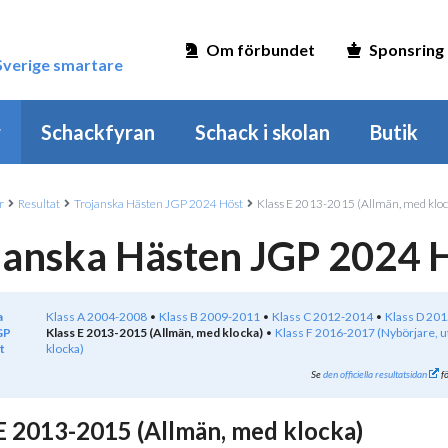
Om förbundet
Sponsring
 Sverige smartare
r
Schackfyran
Schack i skolan
Butik
r
Resultat
Trojanska Hästen JGP 2024 Höst
Klass E 2013-2015 (Allmän, med kloc
janska Hästen JGP 2024 
a
Klass A 2004-2008
Klass B 2009-2011
Klass C 2012-2014
Klass D 20
GP
Klass E 2013-2015 (Allmän, med klocka)
Klass F 2016-2017 (Nybörjare, u
t
klocka)
Se
den officiella resultatsidan
fö
E 2013-2015 (Allmän, med klocka)