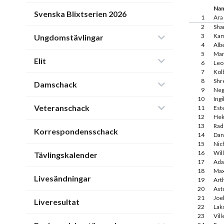
Na
Svenska Blixtserien 2026
1
Ara
2
Sha
3
Kam
Ungdomstävlingar
4
Alb
5
Mar
Elit
6
Leo
7
Kol
8
Shr
Damschack
9
Neg
10
Ingi
Veteranschack
11
Est
12
Hek
13
Rad
Korrespondensschack
14
Dan
15
Nic
16
Wil
Tävlingskalender
17
Ada
18
Max
Livesändningar
19
Art
20
Ast
21
Joel
Liveresultat
22
Lak
23
Vill