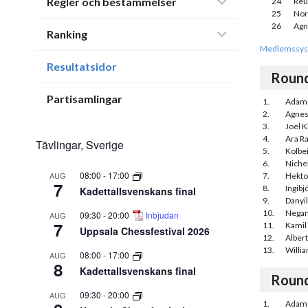
Regler och bestämmelser
24
Reu
25
Nor
26
Agn
Ranking
Medlemssys
Resultatsidor
Roun
Partisamlingar
1.
Adam
2.
Agnes
3.
Joel K
4.
Ara R
Tävlingar, Sverige
5.
Kolbe
6.
Niche
08:00
-
17:00
AUG
7.
Hekto
7
8.
Ingibj
Kadettallsvenskans final
9.
Danyil
10.
Negan
09:30
-
20:00
Inbjudan
AUG
7
11.
Kamil
Uppsala Chessfestival 2026
12.
Alber
13.
Willi
08:00
-
17:00
AUG
8
Kadettallsvenskans final
Roun
09:30
-
20:00
AUG
1.
Adam