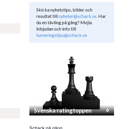
Skicka nyhetstips, bilder och
resultat till
nyheter@schack.se.
Har
du en tävling på gång? Mejla
inbjudan och info till
turneringstips@schack.se
Svenska ratingtoppen
Schack på gång