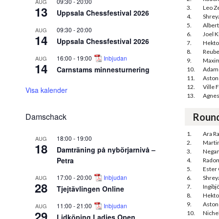
09:30
-
20:00
AUG
13
3.
Leo Ze
Uppsala Chessfestival 2026
4.
Shreya
5.
Alber
09:30
-
20:00
AUG
6.
Joel K
14
Uppsala Chessfestival 2026
7.
Hekto
8.
Reube
16:00
-
19:00
Inbjudan
AUG
9.
Maxim
14
Carnstams minnesturnering
10.
Adam
11.
Aston
12.
Ville 
Visa kalender
13.
Agnes
Damschack
Roun
1.
Ara R
18:00
-
19:00
AUG
2.
Martin
18
Damträning på nybörjarnivå –
3.
Negan
Petra
4.
Radom
5.
Ester
17:00
-
20:00
Inbjudan
AUG
6.
Shreya
28
7.
Ingibj
Tjejtävlingen Online
8.
Hekto
9.
Aston
11:00
-
21:00
Inbjudan
AUG
29
10.
Niche
Lidköping Ladies Open