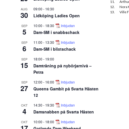
11.
Arthu
12.
Nora 
09:00
-
16:30
AUG
13.
Ville 
30
Lidköping Ladies Open
10:00
-
18:30
Inbjudan
SEP
5
Dam-SM i snabbschack
11:00
-
13:30
Inbjudan
SEP
6
Dam-SM i blixtschack
18:00
-
19:00
SEP
15
Damträning på nybörjarnivå –
Petra
12:00
-
16:00
Inbjudan
SEP
27
Queens Gambit på Svarta Hästen
12
14:30
-
19:30
Inbjudan
OKT
4
Damsnabben på Svarta Hästen
10:00
-
18:00
Inbjudan
OKT
17
Gotlands Dam-Weekend