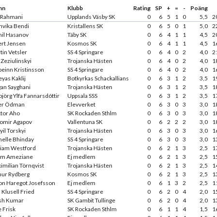
mn
Klubb
Rating
SP
+
=
-
Poäng
 Rahmani
Upplands Väsby SK
0
6
5
1
0
5,5
2
nvika Bendi
Kristallens SK
0
6
5
0
1
5,0
2
il Hasanov
Täby SK
0
6
4
1
1
4,5
2
ert Jensen
Kosmos SK
0
6
4
1
1
4,5
1
tin Vetsler
SS 4 Springare
0
6
4
0
2
4,0
2
 Zeziulinskyi
Trojanska Hästen
0
6
4
0
2
4,0
1
beinn Kristinsson
SS 4 Springare
0
6
4
0
2
4,0
1
eyas Kaklij
Botkyrkas Schackallians
0
6
3
1
2
3,5
1
an Sayghani
Trojanska Hästen
0
6
3
1
2
3,5
1
björg Ylfa Fannarsdóttir
Uppsala SSS
0
6
3
1
2
3,5
1
er Ödman
Elevverket
0
6
3
0
3
3,0
1
tor Aho
SK Rockaden Sthlm
0
6
3
0
3
3,0
1
omir Agapov
Vallentuna SK
0
6
2
2
2
3,0
1
yil Torskyi
Trojanska Hästen
0
6
3
0
3
3,0
1
helle Bhinday
SS 4 Springare
0
6
3
0
3
3,0
1
liam Westford
Trojanska Hästen
0
6
2
1
3
2,5
1
m Ameziane
Ej medlem
0
6
2
1
3
2,5
1
imilian Törnqvist
Trojanska Hästen
0
6
2
1
3
2,5
1
hur Rydberg
Kosmos SK
0
6
2
1
3
2,5
1
on Haregot Josefsson
Ej medlem
0
6
1
3
2
2,5
1
 Klusell Fried
SS 4 Springare
0
6
2
0
4
2,0
1
sh Kumar
SK Gambit Tullinge
0
6
2
0
4
2,0
1
e Frisk
SK Rockaden Sthlm
0
6
1
1
4
1,5
1