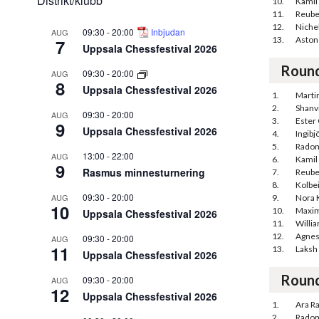
Distrikt/klubb
10.
Kamil
11.
Reube
12.
Niche
09:30
-
20:00
Inbjudan
AUG
13.
Aston
7
Uppsala Chessfestival 2026
Roun
09:30
-
20:00
AUG
8
Uppsala Chessfestival 2026
1.
Martin
2.
Shanv
09:30
-
20:00
AUG
3.
Ester
9
Uppsala Chessfestival 2026
4.
Ingibj
5.
Radom
13:00
-
22:00
AUG
6.
Kamil
9
Rasmus minnesturnering
7.
Reube
8.
Kolbe
09:30
-
20:00
AUG
9.
Nora 
10
10.
Maxim
Uppsala Chessfestival 2026
11.
Willi
12.
Agnes
09:30
-
20:00
AUG
11
13.
Laksh
Uppsala Chessfestival 2026
Roun
09:30
-
20:00
AUG
12
Uppsala Chessfestival 2026
1.
Ara R
2.
Radom