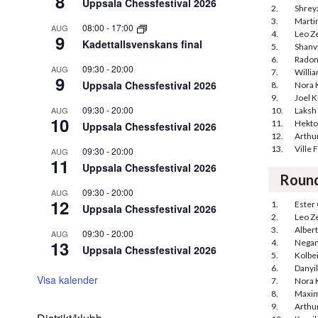
8
Uppsala Chessfestival 2026
2.
Shreya
3.
Martin
08:00
-
17:00
AUG
4.
Leo Ze
9
Kadettallsvenskans final
5.
Shanv
6.
Radom
09:30
-
20:00
AUG
7.
Willi
9
Uppsala Chessfestival 2026
8.
Nora 
9.
Joel K
09:30
-
20:00
AUG
10.
Laksh
10
11.
Hekto
Uppsala Chessfestival 2026
12.
Arthu
13.
Ville 
09:30
-
20:00
AUG
11
Uppsala Chessfestival 2026
Roun
09:30
-
20:00
AUG
12
1.
Ester
Uppsala Chessfestival 2026
2.
Leo Ze
3.
Alber
09:30
-
20:00
AUG
13
4.
Negan
Uppsala Chessfestival 2026
5.
Kolbe
6.
Danyil
Visa kalender
7.
Nora 
8.
Maxim
9.
Arthu