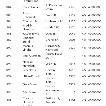
Samuelsson
SK Rockaden
384
Mats Örndahl
2175
4,5
45000000
Sthlm
Adam
385
Oves SK
2117
4,5
45000000
Brzezinski
386
Conny Holst
Limhamns SK
2153
4,5
45000000
Fredrik
387
Lunds ASK
2154
4,5
45000000
Hansson
388
Jacob Mejvik
Oves SK
2045
4,5
45000000
Emanuel
389
Gnarps SK
2006
4,5
45000000
Sundin
Magnus
Harplinge SS-
390
2172
4,5
45000000
Lindhe
Halmstad
Burgsvik Alva
391
Emil Åkerman
0
4,5
45000000
SK
Nedzad
392
Växjö SK
2045
4,5
45000000
Neretljak
393
Sara Næss
Norway
1658
4,5
45000000
SK Bara
394
Håkan Runvik
1973
4,5
45000000
Bönder
SK Bara
395
Gary Olsson
1959
4,5
45000000
Bönder
Kristineberg
396
Edin Memic
0
4,5
45000000
SK
Christian
En Passant,
397
2109
4,5
45000000
Unmack
Svedala