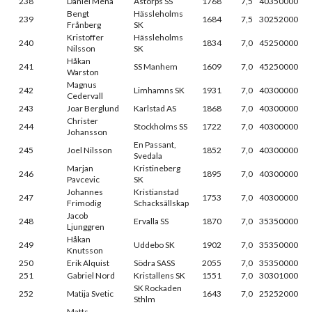
238
Daniel Mena
Åstorps SS
1768
7,5
40350000
Bengt
Hässleholms
239
1684
7,5
30252000
Frånberg
SK
Kristoffer
Hässleholms
240
1834
7,0
45250000
Nilsson
SK
Håkan
241
SS Manhem
1609
7,0
45250000
Warston
Magnus
242
Limhamns SK
1931
7,0
40300000
Cedervall
243
Joar Berglund
Karlstad AS
1868
7,0
40300000
Christer
244
Stockholms SS
1722
7,0
40300000
Johansson
En Passant,
245
Joel Nilsson
1852
7,0
40300000
Svedala
Marjan
Kristineberg
246
1895
7,0
40300000
Pavcevic
SK
Johannes
Kristianstad
247
1753
7,0
40300000
Frimodig
Schacksällskap
Jacob
248
Ervalla SS
1870
7,0
35350000
Ljunggren
Håkan
249
Uddebo SK
1902
7,0
35350000
Knutsson
250
Erik Alquist
Södra SASS
2055
7,0
35350000
251
Gabriel Nord
Kristallens SK
1551
7,0
30301000
SK Rockaden
252
Matija Svetic
1643
7,0
25252000
Sthlm
Matts