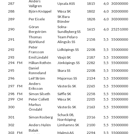
Anders
287
Upsala ASS
1815
6,0
30300000
Vallgren
288
Björn Knöppel
Wasa SK
1802
6,0
30300000
SK Bara
289
Per Eisele
1828
6,0
30300000
Bönder
Göran
Solna-
290
1615
6,0
25251000
Bergström
Sundbyberg SS
Thomas
Team Pelaro
291
2158
5,5
55000000
Björklund
Alingsås SS
Peter
292
Lidköpings SS
2208
5,5
55000000
Fransson
293
Emil Lindahl
Växjö SK
2187
5,5
55000000
294
FM
Håkan Rothén
Jönköpings SS
2282
5,5
55000000
Daniel
295
Skara SS
2208
5,5
55000000
Ronneland
296
Leif Ström
Majornas SS
2134
5,5
55000000
Anders
297
FM
Västerås SK
2265
5,5
55000000
Eriksson
298
FM
Simon Silseth
Säffle SK
2258
5,5
55000000
299
CM
Peter Collett
Wasa SK
2205
5,5
55000000
Markus
300
Västerås SK
2163
5,5
55000000
Örndahl
Schack 08,
301
Simon Rosberg
2316
5,5
55000000
Norrköping
302
Anders Nylén
Limhamns SK
2100
5,5
55000000
Babak
303
FM
Malmö AS
2294
5,5
55000000