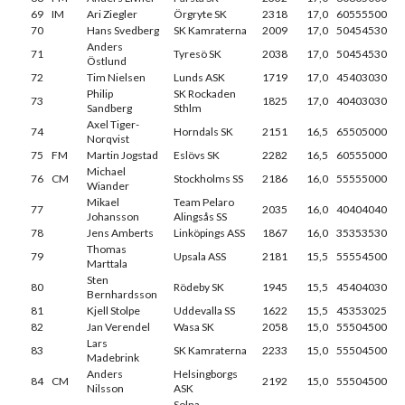
69
IM
Ari Ziegler
Örgryte SK
2318
17,0
60555500
70
Hans Svedberg
SK Kamraterna
2009
17,0
50454530
Anders
71
Tyresö SK
2038
17,0
50454530
Östlund
72
Tim Nielsen
Lunds ASK
1719
17,0
45403030
Philip
SK Rockaden
73
1825
17,0
40403030
Sandberg
Sthlm
Axel Tiger-
74
Horndals SK
2151
16,5
65505000
Norqvist
75
FM
Martin Jogstad
Eslövs SK
2282
16,5
60555000
Michael
76
CM
Stockholms SS
2186
16,0
55555000
Wiander
Mikael
Team Pelaro
77
2035
16,0
40404040
Johansson
Alingsås SS
78
Jens Amberts
Linköpings ASS
1867
16,0
35353530
Thomas
79
Upsala ASS
2181
15,5
55554500
Marttala
Sten
80
Rödeby SK
1945
15,5
45404030
Bernhardsson
81
Kjell Stolpe
Uddevalla SS
1622
15,5
45353025
82
Jan Verendel
Wasa SK
2058
15,0
55504500
Lars
83
SK Kamraterna
2233
15,0
55504500
Madebrink
Anders
Helsingborgs
84
CM
2192
15,0
55504500
Nilsson
ASK
Solna-