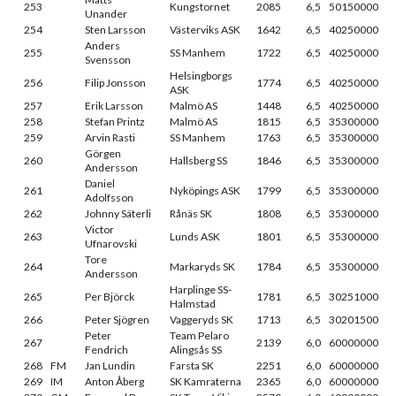
253
Kungstornet
2085
6,5
50150000
Unander
254
Sten Larsson
Västerviks ASK
1642
6,5
40250000
Anders
255
SS Manhem
1722
6,5
40250000
Svensson
Helsingborgs
256
Filip Jonsson
1774
6,5
40250000
ASK
257
Erik Larsson
Malmö AS
1448
6,5
40250000
258
Stefan Printz
Malmö AS
1815
6,5
35300000
259
Arvin Rasti
SS Manhem
1763
6,5
35300000
Görgen
260
Hallsberg SS
1846
6,5
35300000
Andersson
Daniel
261
Nyköpings ASK
1799
6,5
35300000
Adolfsson
262
Johnny Säterli
Rånäs SK
1808
6,5
35300000
Victor
263
Lunds ASK
1801
6,5
35300000
Ufnarovski
Tore
264
Markaryds SK
1784
6,5
35300000
Andersson
Harplinge SS-
265
Per Björck
1781
6,5
30251000
Halmstad
266
Peter Sjögren
Vaggeryds SK
1713
6,5
30201500
Peter
Team Pelaro
267
2139
6,0
60000000
Fendrich
Alingsås SS
268
FM
Jan Lundin
Farsta SK
2251
6,0
60000000
269
IM
Anton Åberg
SK Kamraterna
2365
6,0
60000000