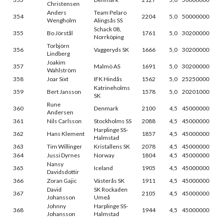
Christensen
Anders
Team Pelaro
354
2204
5,0
50000000
Wengholm
Alingsås SS
Schack 08,
355
Bo Jörstål
1761
5,0
30200000
Norrköping
Torbjörn
356
Vaggeryds SK
1666
5,0
30200000
Lindberg
Joakim
357
Malmö AS
1691
5,0
30200000
Wahlström
358
Joar Sixt
IFK Hindås
1562
5,0
25250000
Katrineholms
359
Bert Jansson
1578
5,0
20201000
SK
Rune
360
Denmark
2100
4,5
45000000
Andersen
361
Nils Carlsson
Stockholms SS
2088
4,5
45000000
Harplinge SS-
362
Hans Klement
1857
4,5
45000000
Halmstad
363
Tim Willinger
Kristallens SK
2078
4,5
45000000
364
Jussi Dyrnes
Norway
1804
4,5
45000000
Nansy
365
Iceland
1905
4,5
45000000
Davidsdottir
366
Zoran Gajic
Västerås SK
1911
4,5
45000000
David
SK Rockaden
367
2105
4,5
45000000
Johansson
Umeå
Johnny
Harplinge SS-
368
1944
4,5
45000000
Johansson
Halmstad