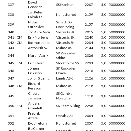
David
337
SS Manhem
2207
5,0
50000000
Fendrich
Jan Peter
338
Kungstornet
2159
5,0
50000000
Palmblad
Niclas
Schack 08,
339
2157
5,0
50000000
Ottenklev
Norrköping
340
Jon-Olov Vatn
Västerås SK
2015
5,0
50000000
341
CM
Erik Norberg
Västerås SK
2240
5,0
50000000
342
CM
Rasmus Janse
Västerås SK
2204
5,0
50000000
343
Anton Nizov
Malmö AS
2144
5,0
50000000
SK Rockaden
344
Martin Alarik
2026
5,0
50000000
Sthlm
345
FM
Eric Thörn
Stockholms SS
2293
5,0
50000000
Jörgen
SK Rockaden
346
2216
5,0
50000000
Eriksson
Umeå
347
Johan Sigeman
Lunds ASK
2126
5,0
50000000
Richard
348
CM
Malmö AS
2118
5,0
50000000
Persson
Gilbert
SS Gambit,
349
1918
5,0
50000000
Jansson
Norrtälje
Anders
350
FM
SK Team Viking
2258
5,0
50000000
Grandell
Fredrik
351
Upsala ASS
2064
5,0
50000000
Attefall
352
Eva Jiretorn
Kungstornet
2057
5,0
50000000
Bo Garner
353
Denmark
2127
5,0
50000000