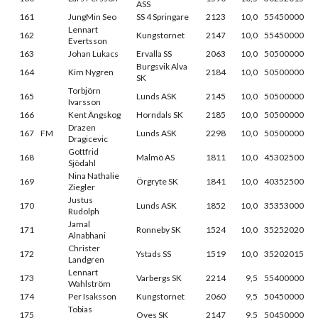
ASS
161
JungMin Seo
SS 4 Springare
2123
10,0
55450000
Lennart
162
Kungstornet
2147
10,0
55450000
Evertsson
163
Johan Lukacs
Ervalla SS
2063
10,0
50500000
Burgsvik Alva
164
Kim Nygren
2184
10,0
50500000
SK
Torbjörn
165
Lunds ASK
2145
10,0
50500000
Ivarsson
166
Kent Ängskog
Horndals SK
2185
10,0
50500000
Drazen
167
FM
Lunds ASK
2298
10,0
50500000
Dragicevic
Gottfrid
168
Malmö AS
1811
10,0
45302500
Sjödahl
Nina Nathalie
169
Örgryte SK
1841
10,0
40352500
Ziegler
Justus
170
Lunds ASK
1852
10,0
35353000
Rudolph
Jamal
171
Ronneby SK
1524
10,0
35252020
Alnabhani
Christer
172
Ystads SS
1519
10,0
35202015
Landgren
Lennart
173
Varbergs SK
2214
9,5
55400000
Wahlström
174
Per Isaksson
Kungstornet
2060
9,5
50450000
Tobias
175
Oves SK
2147
9,5
50450000