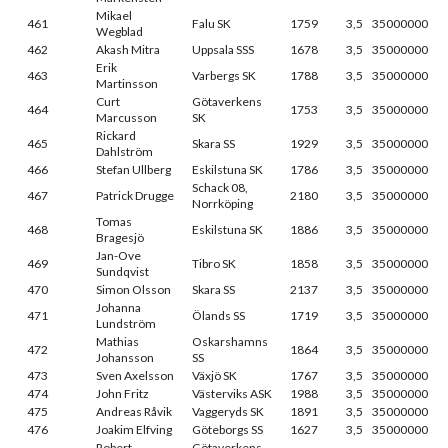
Mikael
461
Falu SK
1759
3,5
35000000
Wegblad
462
Akash Mitra
Uppsala SSS
1678
3,5
35000000
Erik
463
Varbergs SK
1788
3,5
35000000
Martinsson
Curt
Götaverkens
464
1753
3,5
35000000
Marcusson
SK
Rickard
465
Skara SS
1929
3,5
35000000
Dahlström
466
Stefan Ullberg
Eskilstuna SK
1786
3,5
35000000
Schack 08,
467
Patrick Drugge
2180
3,5
35000000
Norrköping
Tomas
468
Eskilstuna SK
1886
3,5
35000000
Bragesjö
Jan-Ove
469
Tibro SK
1858
3,5
35000000
Sundqvist
470
Simon Olsson
Skara SS
2137
3,5
35000000
Johanna
471
Ölands SS
1719
3,5
35000000
Lundström
Mathias
Oskarshamns
472
1864
3,5
35000000
Johansson
SS
473
Sven Axelsson
Växjö SK
1767
3,5
35000000
474
John Fritz
Västerviks ASK
1988
3,5
35000000
475
Andreas Råvik
Vaggeryds SK
1891
3,5
35000000
476
Joakim Elfving
Göteborgs SS
1627
3,5
35000000
Robert
Götaverkens