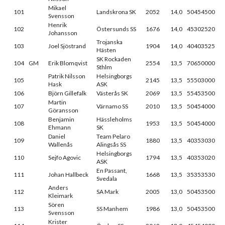
Mikael
101
Landskrona SK
2052
14,0
50454500
Svensson
Henrik
102
Östersunds SS
1676
14,0
45302520
Johansson
Trojanska
103
Joel Sjöstrand
1904
14,0
40403525
Hästen
SK Rockaden
104
GM
Erik Blomqvist
2554
13,5
70650000
Sthlm
Patrik Nilsson
Helsingborgs
105
2145
13,5
55503000
Hask
ASK
106
Björn Gillefalk
Västerås SK
2069
13,5
55453500
Martin
107
Värnamo SS
2010
13,5
50454000
Göransson
Benjamin
Hässleholms
108
1953
13,5
50454000
Ehmann
SK
Daniel
Team Pelaro
109
1880
13,5
40353030
Wallenås
Alingsås SS
Helsingborgs
110
Sejfo Agovic
1794
13,5
40353020
ASK
En Passant,
111
Johan Hallbeck
1668
13,5
35353530
Svedala
Anders
112
SA Mark
2005
13,0
50453500
Kleimark
Sören
113
SS Manhem
1986
13,0
50453500
Svensson
Krister