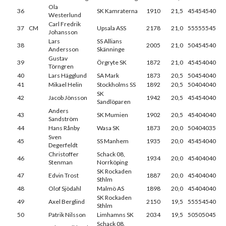
Ola
36
SK Kamraterna
1910
21,5
45454540
Westerlund
Carl Fredrik
37
CM
Upsala ASS
2178
21,0
55555545
Johansson
Lars
SS Allians
38
2005
21,0
50454540
Andersson
Skänninge
Gustav
39
Örgryte SK
1872
21,0
45454040
Törngren
40
Lars Hägglund
SA Mark
1873
20,5
50454040
41
Mikael Helin
Stockholms SS
1892
20,5
50404040
SK
42
Jacob Jönsson
1942
20,5
45454040
Sandlöparen
Anders
43
SK Mumien
1902
20,5
45404040
Sandström
44
Hans Rånby
Wasa SK
1873
20,0
50404035
Sven
45
SS Manhem
1935
20,0
45454040
Degerfeldt
Christoffer
Schack 08,
46
1934
20,0
45404040
Stenman
Norrköping
SK Rockaden
47
Edvin Trost
1887
20,0
45404040
Sthlm
48
Olof Sjödahl
Malmö AS
1898
20,0
45404040
SK Rockaden
49
Axel Berglind
2150
19,5
55554540
Sthlm
50
Patrik Nilsson
Limhamns SK
2034
19,5
50505045
Schack 08,