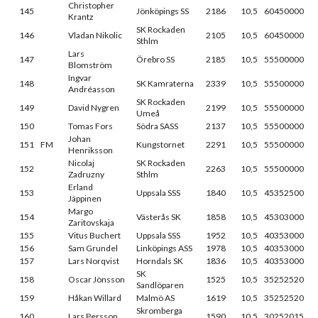
Christopher
145
Jönköpings SS
2186
10,5
60450000
Krantz
SK Rockaden
146
Vladan Nikolic
2105
10,5
60450000
Sthlm
Lars
147
Örebro SS
2185
10,5
55500000
Blomström
Ingvar
148
SK Kamraterna
2339
10,5
55500000
Andréasson
SK Rockaden
149
David Nygren
2199
10,5
55500000
Umeå
150
Tomas Fors
Södra SASS
2137
10,5
55500000
Johan
151
FM
Kungstornet
2291
10,5
55500000
Henriksson
Nicolaj
SK Rockaden
152
2263
10,5
55500000
Zadruzny
Sthlm
Erland
153
Uppsala SSS
1840
10,5
45352500
Jäppinen
Margo
154
Västerås SK
1858
10,5
45303000
Zaritovskaja
155
Vitus Buchert
Uppsala SSS
1952
10,5
40353000
156
Sam Grundel
Linköpings ASS
1978
10,5
40353000
157
Lars Norqvist
Horndals SK
1836
10,5
40353000
SK
158
Oscar Jönsson
1525
10,5
35252520
Sandlöparen
159
Håkan Willard
Malmö AS
1619
10,5
35252520
Skromberga
160
Lars Persson
1590
10,5
30252015