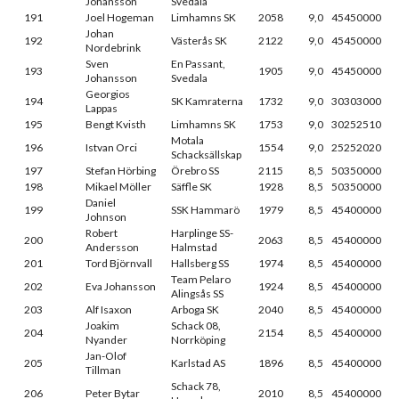
Johansson
Svedala
191
Joel Hogeman
Limhamns SK
2058
9,0
45450000
Johan
192
Västerås SK
2122
9,0
45450000
Nordebrink
Sven
En Passant,
193
1905
9,0
45450000
Johansson
Svedala
Georgios
194
SK Kamraterna
1732
9,0
30303000
Lappas
195
Bengt Kvisth
Limhamns SK
1753
9,0
30252510
Motala
196
Istvan Orci
1554
9,0
25252020
Schacksällskap
197
Stefan Hörbing
Örebro SS
2115
8,5
50350000
198
Mikael Möller
Säffle SK
1928
8,5
50350000
Daniel
199
SSK Hammarö
1979
8,5
45400000
Johnson
Robert
Harplinge SS-
200
2063
8,5
45400000
Andersson
Halmstad
201
Tord Björnvall
Hallsberg SS
1974
8,5
45400000
Team Pelaro
202
Eva Johansson
1924
8,5
45400000
Alingsås SS
203
Alf Isaxon
Arboga SK
2040
8,5
45400000
Joakim
Schack 08,
204
2154
8,5
45400000
Nyander
Norrköping
Jan-Olof
205
Karlstad AS
1896
8,5
45400000
Tillman
Schack 78,
206
Peter Bytar
2010
8,5
45400000