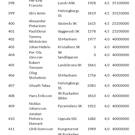
Per-Erik
398
Lunds ASK
1928
4,5
35100000
Franzén
Helsingborgs
399
Idris Amin
1819
4,5
30150000
SS
Alexander
400
Västerås SK
1615
4,5
25200000
Pietarinen
401
Paul Eknor
Vaggeryds SK
1578
4,5
25200000
Tommy
402
SS Manhem
1977
4,0
40000000
Wickström
403
Johan Nebrin
Kristallens SK
0
4,0
40000000
Per-Ola
SK
404
0
4,0
40000000
Jönsson
Sandlöparen
Robert
405
Landskrona SK
1861
4,0
40000000
Tonoyan
Oleg
406
SS Manhem
1756
4,0
40000000
Shchetinin
Helsingborgs
407
Ghayth Tabaa
2081
4,0
40000000
SS
SK Rockaden
408
Hans Eriksson
1813
4,0
40000000
Sthlm
Nicklas
409
Pyramidens SK
1922
4,0
40000000
Johansson
Jonatan
410
Pinheiro
Uppsala SSS
1682
4,0
40000000
Diamant
411
Ulrik Svensson
Kungstornet
1989
4,0
40000000
SK Rockaden