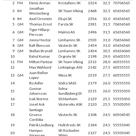
2
FM
Deniz Arman
Kristallens SK
2324
32,5
70706565
Jonathan
3
IM
SK Team Viking
2468
32,5
65656565
Westerberg
4
IM
Axel Ornstein
Eksjö SK
2356
32,0
65656565
5
GM
Thomas Ernst
Farsta SK
2381
31,5
70656560
Tiger Hillarp-
6
GM
Malmö AS
2496
31,5
65656560
Persson
7
GM
Jonny Hector
Limhamns SK
2503
31,0
70656060
8
GM
Ralf Åkesson
Västerås SK
2454
31,0
65656560
9
GM
Stellan Brynell
Limhamns SK
2434
30,5
65656060
10
Rahul Kumar
Örgryte SK
2198
29,0
65605555
11
FM
Milton Pantzar
SK Team Viking
2313
28,0
60555555
12
Max Wahlund
Linköpings ASS
2142
27,5
60555555
Juan Bellon
13
GM
Wasa SK
2319
27,5
60555555
Lopez
14
Bo Adler
Södra SASS
2179
26,0
55555550
Gunnar
Solna-
15
2215
26,0
55555050
Johansson
Sundbyberg SS
16
Isak Storme
SS Manhem
2129
25,5
55555050
17
Josef Ask
Västerviks ASK
2120
25,5
55505050
Santiago
18
Grueso
Västerås SK
2108
24,5
60504545
Cordoba
19
Patrik Lindborg
Hultsfreds SK
2184
24,5
55555045
Hampus
SK Rockaden
20
2137
24,5
55505045
Sörensen
Sthlm