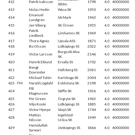
412
Patrik Isaksson
1798
4,0
40000000
Sthlm
413
Niclas Hedin
Wasa SK
1950
4,0
40000000
Emanuel
414
SA Mark
1963
4,0
40000000
Lundgren
415
Jan Viberg
SK Örnen
1935
4,0
40000000
Patrik
416
Limhamns SK
1969
4,0
40000000
Liedbeck
417
Thore Agnäs
Upsala ASS
1871
4,0
40000000
418
Bo Olsson
Lidköpings SS
2022
4,0
40000000
Burgsvik Alva
419
Victor Larsson
2146
4,0
40000000
SK
420
Henrik Eklund
Ervalla SS
1702
4,0
40000000
Bengt
421
Hallsberg SS
2061
4,0
40000000
Dovrinder
422
Michael Tolén
Karlskoga SK
2004
4,0
40000000
423
FM
Harald Lögdahl
Eskilstuna SK
2198
4,0
40000000
Pål
424
Säffle SK
1926
4,0
40000000
Magnussen
425
Per Green
Örgryte SK
1965
4,0
40000000
426
Viljo Koski
Lidköpings SS
1885
4,0
40000000
427
Victor Hjerpe
Växjö SK
1744
4,0
40000000
Mattias
Ingelstad-
428
1949
4,0
40000000
Nilsson
Uråsa SK
Hamidullah
429
Jönköpings SS
1866
4,0
40000000
Sarwari