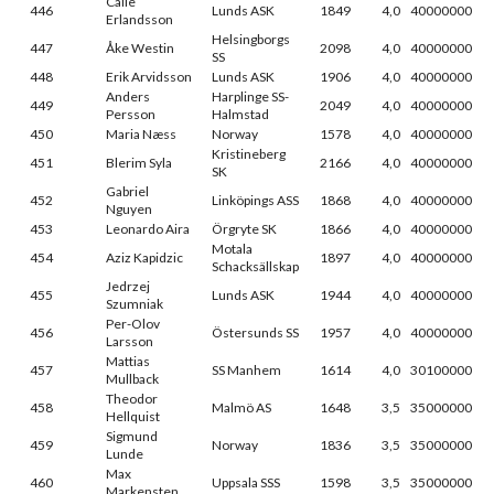
Calle
446
Lunds ASK
1849
4,0
40000000
Erlandsson
Helsingborgs
447
Åke Westin
2098
4,0
40000000
SS
448
Erik Arvidsson
Lunds ASK
1906
4,0
40000000
Anders
Harplinge SS-
449
2049
4,0
40000000
Persson
Halmstad
450
Maria Næss
Norway
1578
4,0
40000000
Kristineberg
451
Blerim Syla
2166
4,0
40000000
SK
Gabriel
452
Linköpings ASS
1868
4,0
40000000
Nguyen
453
Leonardo Aira
Örgryte SK
1866
4,0
40000000
Motala
454
Aziz Kapidzic
1897
4,0
40000000
Schacksällskap
Jedrzej
455
Lunds ASK
1944
4,0
40000000
Szumniak
Per-Olov
456
Östersunds SS
1957
4,0
40000000
Larsson
Mattias
457
SS Manhem
1614
4,0
30100000
Mullback
Theodor
458
Malmö AS
1648
3,5
35000000
Hellquist
Sigmund
459
Norway
1836
3,5
35000000
Lunde
Max
460
Uppsala SSS
1598
3,5
35000000
Markensten