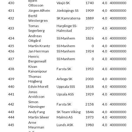
Björn
430
Växjö SK
1740
4,0
40000000
Ottosson
431
Jörgen Alfvén
Jönköpings SS
1909
4,0
40000000
Bertil
432
SK Kamraterna
1889
4,0
40000000
Westergren
Tomas
Harplinge SS-
433
2077
4,0
40000000
Segerberg
Halmstad
Andreas
434
SS Manhem
1826
4,0
40000000
Ottgård
435
Martin Krantz
SS Manhem
0
4,0
40000000
436
Jan Herrman
SS Manhem
1924
4,0
40000000
Henric
437
SS Manhem
0
4,0
40000000
Bergenwall
Kivan
438
Farsta SK
1953
4,0
40000000
Kaivanipour
Thomas
439
Arboga SK
2003
4,0
40000000
Högberg
440
Edvin Morell
Uppsala SSS
1818
4,0
40000000
Jonas
441
Upsala ASS
1929
4,0
40000000
Arvidsson
Simon
442
Farsta SK
2158
4,0
40000000
Hänninger
443
Andy Fang
SK Team Viking
1846
4,0
40000000
444
Martin Silwer
Malmö AS
1973
4,0
40000000
Arne
445
Lunds ASK
1980
4,0
40000000
Meurman