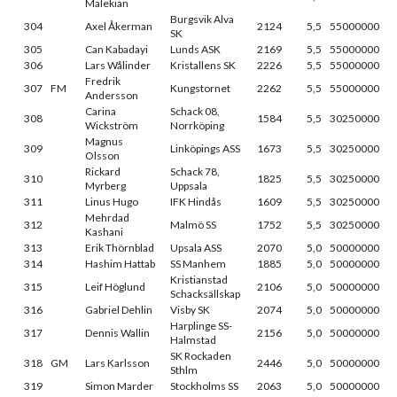
Malekian
Burgsvik Alva
304
Axel Åkerman
2124
5,5
55000000
SK
305
Can Kabadayi
Lunds ASK
2169
5,5
55000000
306
Lars Wålinder
Kristallens SK
2226
5,5
55000000
Fredrik
307
FM
Kungstornet
2262
5,5
55000000
Andersson
Carina
Schack 08,
308
1584
5,5
30250000
Wickström
Norrköping
Magnus
309
Linköpings ASS
1673
5,5
30250000
Olsson
Rickard
Schack 78,
310
1825
5,5
30250000
Myrberg
Uppsala
311
Linus Hugo
IFK Hindås
1609
5,5
30250000
Mehrdad
312
Malmö SS
1752
5,5
30250000
Kashani
313
Erik Thörnblad
Upsala ASS
2070
5,0
50000000
314
Hashim Hattab
SS Manhem
1885
5,0
50000000
Kristianstad
315
Leif Höglund
2106
5,0
50000000
Schacksällskap
316
Gabriel Dehlin
Visby SK
2074
5,0
50000000
Harplinge SS-
317
Dennis Wallin
2156
5,0
50000000
Halmstad
SK Rockaden
318
GM
Lars Karlsson
2446
5,0
50000000
Sthlm
319
Simon Marder
Stockholms SS
2063
5,0
50000000