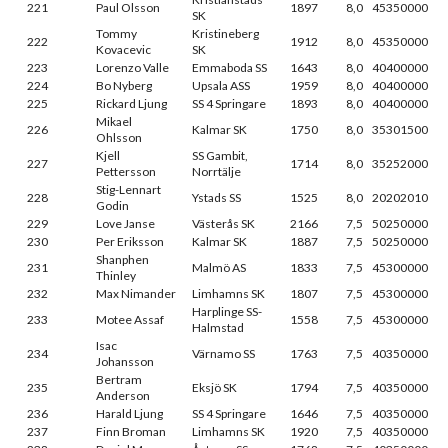
221
Paul Olsson
1897
8,0
45350000
SK
Tommy
Kristineberg
222
1912
8,0
45350000
Kovacevic
SK
223
Lorenzo Valle
Emmaboda SS
1643
8,0
40400000
224
Bo Nyberg
Upsala ASS
1959
8,0
40400000
225
Rickard Ljung
SS 4 Springare
1893
8,0
40400000
Mikael
226
Kalmar SK
1750
8,0
35301500
Ohlsson
Kjell
SS Gambit,
227
1714
8,0
35252000
Pettersson
Norrtälje
Stig-Lennart
228
Ystads SS
1525
8,0
20202010
Godin
229
Love Janse
Västerås SK
2166
7,5
50250000
230
Per Eriksson
Kalmar SK
1887
7,5
50250000
Shanphen
231
Malmö AS
1833
7,5
45300000
Thinley
232
Max Nimander
Limhamns SK
1807
7,5
45300000
Harplinge SS-
233
Motee Assaf
1558
7,5
45300000
Halmstad
Isac
234
Värnamo SS
1763
7,5
40350000
Johansson
Bertram
235
Eksjö SK
1794
7,5
40350000
Anderson
236
Harald Ljung
SS 4 Springare
1646
7,5
40350000
237
Finn Broman
Limhamns SK
1920
7,5
40350000