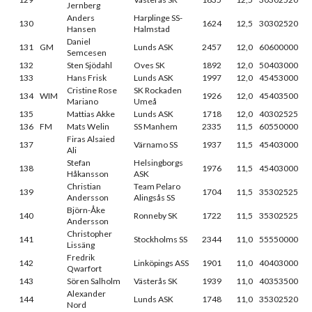
Jernberg
Anders
Harplinge SS-
130
1624
12,5
30302520
Hansen
Halmstad
Daniel
131
GM
Lunds ASK
2457
12,0
60600000
Semcesen
132
Sten Sjödahl
Oves SK
1892
12,0
50403000
133
Hans Frisk
Lunds ASK
1997
12,0
45453000
Cristine Rose
SK Rockaden
134
WIM
1926
12,0
45403500
Mariano
Umeå
135
Mattias Akke
Lunds ASK
1718
12,0
40302525
136
FM
Mats Welin
SS Manhem
2335
11,5
60550000
Firas Alsaied
137
Värnamo SS
1937
11,5
45403000
Ali
Stefan
Helsingborgs
138
1976
11,5
45403000
Håkansson
ASK
Christian
Team Pelaro
139
1704
11,5
35302525
Andersson
Alingsås SS
Björn-Åke
140
Ronneby SK
1722
11,5
35302525
Andersson
Christopher
141
Stockholms SS
2344
11,0
55550000
Lissäng
Fredrik
142
Linköpings ASS
1901
11,0
40403000
Qwarfort
143
Sören Salholm
Västerås SK
1939
11,0
40353500
Alexander
144
Lunds ASK
1748
11,0
35302520
Nord