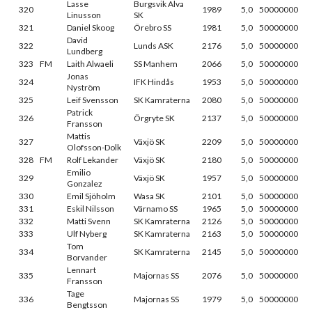
Lasse
Burgsvik Alva
320
1989
5,0
50000000
Linusson
SK
321
Daniel Skoog
Örebro SS
1981
5,0
50000000
David
322
Lunds ASK
2176
5,0
50000000
Lundberg
323
FM
Laith Alwaeli
SS Manhem
2066
5,0
50000000
Jonas
324
IFK Hindås
1953
5,0
50000000
Nyström
325
Leif Svensson
SK Kamraterna
2080
5,0
50000000
Patrick
326
Örgryte SK
2137
5,0
50000000
Fransson
Mattis
327
Växjö SK
2209
5,0
50000000
Olofsson-Dolk
328
FM
Rolf Lekander
Växjö SK
2180
5,0
50000000
Emilio
329
Växjö SK
1957
5,0
50000000
Gonzalez
330
Emil Sjöholm
Wasa SK
2101
5,0
50000000
331
Eskil Nilsson
Värnamo SS
1965
5,0
50000000
332
Matti Svenn
SK Kamraterna
2126
5,0
50000000
333
Ulf Nyberg
SK Kamraterna
2163
5,0
50000000
Tom
334
SK Kamraterna
2145
5,0
50000000
Borvander
Lennart
335
Majornas SS
2076
5,0
50000000
Fransson
Tage
336
Majornas SS
1979
5,0
50000000
Bengtsson