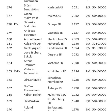
Gutzmann
Björn
176
Karlstad AS
2051
9,5
50450000
Sundström
Glenn
177
Malmö AS
2052
9,5
50450000
Malmqvist
Nils-Åke
178
FM
Gnarps SK
2157
9,5
50450000
Malmdin
Andreas
179
Västerås SK
2127
9,5
50450000
Backman
180
Anton Darnell
Stockholms SS
2003
9,5
50450000
181
Kajsa Nilsson
Nolereds SK
1536
9,5
35303000
182
Gert Lyngsjö
Landskrona SK
1854
9,5
35303000
Love Troberg
183
Örgryte SK
2032
9,0
50400000
Eskola
Alfons
184
Västerås SK
2058
9,0
50400000
Emmoth
Viktoria
185
WIM
Kristallens SK
2114
9,0
50400000
Johansson
Schack 08,
186
Ulf Dahlqvist
1938
9,0
50400000
Norrköping
Staffan
187
Åstorps SS
1920
9,0
50400000
Thomasson
188
Fabian Beijer
Hultsfreds SK
1932
9,0
50400000
Kristineberg
189
Halil Sadiku
1940
9,0
50400000
SK
Roland
En Passant,
190
1978
9,0
50400000