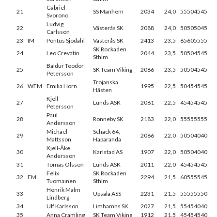
Gabriel
21
SS Manhem
2034
24,0
55504545
Svorono
Ludvig
22
Västerås SK
2088
24,0
50505045
Carlsson
23
IM
Pontus Sjödahl
Västerås SK
2413
23,5
65605555
SK Rockaden
24
Leo Crevatin
2044
23,5
50504545
Sthlm
Baldur Teodor
25
SK Team Viking
2086
23,5
50504545
Petersson
Trojanska
26
WFM
Emilia Horn
1995
22,5
50454545
Hästen
Kjell
27
Lunds ASK
2061
22,5
45454545
Petersson
Paul
28
Ronneby SK
2183
22,0
55555555
Andersson
Michael
Schack 64,
29
2066
22,0
50504040
Mattsson
Haparanda
Kjell-Åke
30
Karlstad AS
1907
22,0
50504040
Andersson
31
Tomas Olsson
Lunds ASK
2011
22,0
45454545
Felix
SK Rockaden
32
FM
2294
21,5
60555545
Tuomainen
Sthlm
Henrik Malm
33
Upsala ASS
2231
21,5
55555550
Lindberg
34
Ulf Karlsson
Limhamns SK
2027
21,5
55454040
35
Anna Cramling
SK Team Viking
1912
21,5
45454540