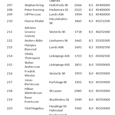
Uppsala
207
Stephan Kring
Hultsfreds SK
2066
8,5
45400000
208
Peter Korning
Hedemora SS
2013
8,5
45400000
209
Ulf Persson
Lunds ASK
1904
8,5
45400000
Hässleholms
210
Havras Khalat
1865
8,5
45251500
SK
Adriano
211
Grueso
Västerås SK
1718
8,5
40252000
Gomez
212
Anders Aldin
Limhamns SK
1665
8,5
35302000
Hampus
213
Lunds ASK
1691
8,5
30302500
Bensryd
Ofelia
214
Linköpings ASS
1723
8,5
30302500
Thörnqvist
Stefan
215
Linköpings ASS
1851
8,0
50300000
Andersson
Fredrik
216
Västerås SK
1950
8,0
45350000
Wester
Jonas
217
Karlskoga SK
1922
8,0
45350000
Berntsson
Håkan
218
SK Laxen
2085
8,0
45350000
Winfridsson
Rune
219
Stockholms SS
1949
8,0
45350000
Evertsson
Harplinge SS-
220
Olof Magelius
1963
8,0
45350000
Halmstad
Kristianstads