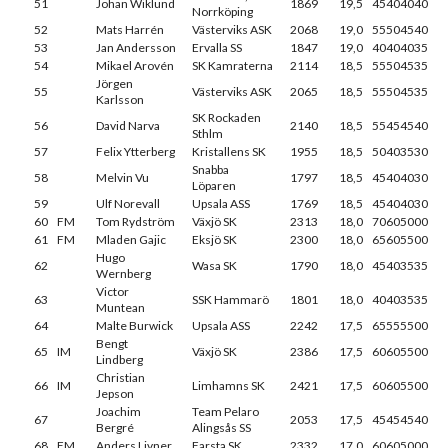
51
Johan Wiklund
1869
19,5
45404040
Norrköping
52
Mats Harrén
Västerviks ASK
2068
19,0
55504540
53
Jan Andersson
Ervalla SS
1847
19,0
40404035
54
Mikael Arovén
SK Kamraterna
2114
18,5
55504535
Jörgen
55
Västerviks ASK
2065
18,5
55504535
Karlsson
SK Rockaden
56
David Narva
2140
18,5
55454540
Sthlm
57
Felix Ytterberg
Kristallens SK
1955
18,5
50403530
Snabba
58
Melvin Vu
1797
18,5
45404030
Löparen
59
Ulf Norevall
Upsala ASS
1769
18,5
45404030
60
FM
Tom Rydström
Växjö SK
2313
18,0
70605000
61
FM
Mladen Gajic
Eksjö SK
2300
18,0
65605500
Hugo
62
Wasa SK
1790
18,0
45403535
Wernberg
Victor
63
SSK Hammarö
1801
18,0
40403535
Muntean
64
Malte Burwick
Upsala ASS
2242
17,5
65555500
Bengt
65
IM
Växjö SK
2386
17,5
60605500
Lindberg
Christian
66
IM
Limhamns SK
2421
17,5
60605500
Jepson
Joachim
Team Pelaro
67
2053
17,5
45454540
Bergré
Alingsås SS
68
FM
Anders Livner
Farsta SK
2332
17,0
60605000