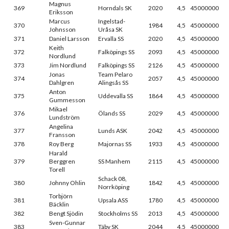
Magnus
369
Horndals SK
2020
4,5
45000000
Eriksson
Marcus
Ingelstad-
370
1984
4,5
45000000
Johnsson
Uråsa SK
371
Daniel Larsson
Ervalla SS
2020
4,5
45000000
Keith
372
Falköpings SS
2093
4,5
45000000
Nordlund
373
Jim Nordlund
Falköpings SS
2126
4,5
45000000
Jonas
Team Pelaro
374
2057
4,5
45000000
Dahlgren
Alingsås SS
Anton
375
Uddevalla SS
1864
4,5
45000000
Gummesson
Mikael
376
Ölands SS
2029
4,5
45000000
Lundström
Angelina
377
Lunds ASK
2042
4,5
45000000
Fransson
378
Roy Berg
Majornas SS
1933
4,5
45000000
Harald
379
Berggren
SS Manhem
2115
4,5
45000000
Torell
Schack 08,
380
Johnny Ohlin
1842
4,5
45000000
Norrköping
Torbjörn
381
Upsala ASS
1780
4,5
45000000
Bäcklin
382
Bengt Sjödin
Stockholms SS
2013
4,5
45000000
Sven-Gunnar
383
Täby SK
2044
4,5
45000000