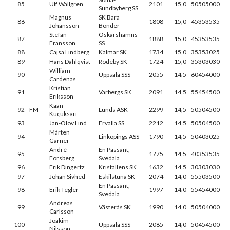
85
Ulf Wallgren
2101
15,0
50505000
Sundbyberg SS
Magnus
SK Bara
86
1808
15,0
45353535
Johansson
Bönder
Stefan
Oskarshamns
87
1888
15,0
45353535
Fransson
SS
88
Cajsa Lindberg
Kalmar SK
1734
15,0
35353025
89
Hans Dahlqvist
Rödeby SK
1724
15,0
35303030
William
90
Uppsala SSS
2055
14,5
60454000
Cardenas
Kristian
91
Varbergs SK
2091
14,5
55454500
Eriksson
Kaan
92
FM
Lunds ASK
2299
14,5
50504500
Küçüksarı
93
Jan-Olov Lind
Ervalla SS
2212
14,5
50504500
Mårten
94
Linköpings ASS
1790
14,5
50403025
Garner
André
En Passant,
95
1775
14,5
40353535
Forsberg
Svedala
96
Erik Dingertz
Kristallens SK
1632
14,5
30303030
97
Johan Sivhed
Eskilstuna SK
2074
14,0
55503500
En Passant,
98
Erik Tegler
1997
14,0
55454000
Svedala
Andreas
99
Västerås SK
1990
14,0
50504000
Carlsson
Joakim
100
Uppsala SSS
2085
14,0
50454500
Nilsson