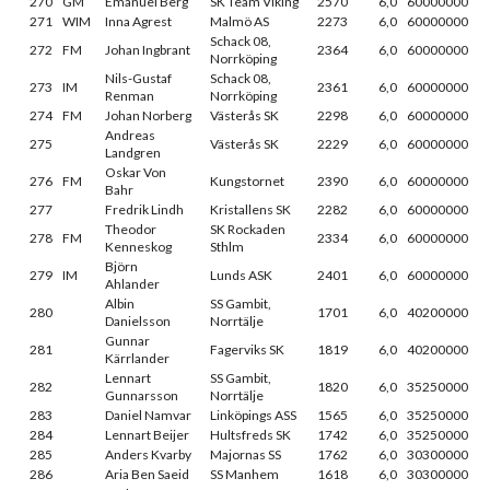
270
GM
Emanuel Berg
SK Team Viking
2570
6,0
60000000
271
WIM
Inna Agrest
Malmö AS
2273
6,0
60000000
Schack 08,
272
FM
Johan Ingbrant
2364
6,0
60000000
Norrköping
Nils-Gustaf
Schack 08,
273
IM
2361
6,0
60000000
Renman
Norrköping
274
FM
Johan Norberg
Västerås SK
2298
6,0
60000000
Andreas
275
Västerås SK
2229
6,0
60000000
Landgren
Oskar Von
276
FM
Kungstornet
2390
6,0
60000000
Bahr
277
Fredrik Lindh
Kristallens SK
2282
6,0
60000000
Theodor
SK Rockaden
278
FM
2334
6,0
60000000
Kenneskog
Sthlm
Björn
279
IM
Lunds ASK
2401
6,0
60000000
Ahlander
Albin
SS Gambit,
280
1701
6,0
40200000
Danielsson
Norrtälje
Gunnar
281
Fagerviks SK
1819
6,0
40200000
Kärrlander
Lennart
SS Gambit,
282
1820
6,0
35250000
Gunnarsson
Norrtälje
283
Daniel Namvar
Linköpings ASS
1565
6,0
35250000
284
Lennart Beijer
Hultsfreds SK
1742
6,0
35250000
285
Anders Kvarby
Majornas SS
1762
6,0
30300000
286
Aria Ben Saeid
SS Manhem
1618
6,0
30300000