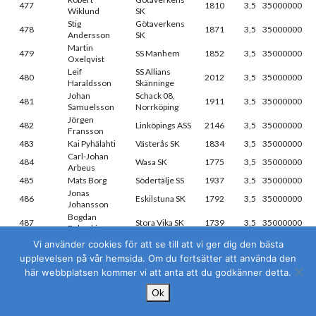
477
1810
3,5
35000000
Wiklund
SK
Stig
Götaverkens
478
1871
3,5
35000000
Andersson
SK
Martin
479
SS Manhem
1852
3,5
35000000
Oxelqvist
Leif
SS Allians
480
2012
3,5
35000000
Haraldsson
Skänninge
Johan
Schack 08,
481
1911
3,5
35000000
Samuelsson
Norrköping
Jörgen
482
Linköpings ASS
2146
3,5
35000000
Fransson
483
Kai Pyhälahti
Västerås SK
1834
3,5
35000000
Carl-Johan
484
Wasa SK
1775
3,5
35000000
Arbeus
485
Mats Borg
Södertälje SS
1937
3,5
35000000
Jonas
486
Eskilstuna SK
1792
3,5
35000000
Johansson
Bogdan
487
Stora Vika SK
1739
3,5
35000000
Babecki
Pontus
SK Rockaden
Vi använder cookies för att se till att vi ger dig den bästa
488
1755
3,5
35000000
Echardt
Sthlm
upplevelsen på vår hemsida. Om du fortsätter att använda den
Peter
489
Kungstornet
1816
3,5
35000000
här webbplatsen kommer vi att anta att du godkänner detta.
Mozelius
Susanna Berg
Ok
490
WFM
Stockholms SS
1889
3,5
35000000
Laachiri
491
Klas Wikström
Järfälla SS
1799
3,5
35000000