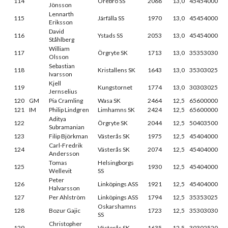
114
Örebro SS
2068
13,0
45454000
Jönsson
Lennarth
115
Järfälla SS
1970
13,0
45454000
Eriksson
David
116
Ystads SS
2053
13,0
45454000
Ståhlberg
William
117
Örgryte SK
1713
13,0
35353030
Olsson
Sebastian
118
Kristallens SK
1643
13,0
35303025
Ivarsson
Kjell
119
Kungstornet
1774
13,0
30303025
Jernselius
120
GM
Pia Cramling
Wasa SK
2464
12,5
65600000
121
IM
Philip Lindgren
Limhamns SK
2424
12,5
65600000
Aditya
122
Örgryte SK
2044
12,5
50403500
Subramanian
123
Filip Björkman
Västerås SK
1975
12,5
45404000
Carl-Fredrik
124
Västerås SK
2074
12,5
45404000
Andersson
Tomas
Helsingborgs
125
1930
12,5
45404000
Wellevit
SS
Peter
126
Linköpings ASS
1921
12,5
45404000
Halvarsson
127
Per Ahlström
Linköpings ASS
1794
12,5
35353025
Oskarshamns
128
Bozur Gajic
1723
12,5
35303030
SS
Christopher
129
Västerås SK
1635
12,5
30302520