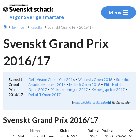
Meny
Vi gör Sverige smartare
Tävlingar
Resultat
Svenskt Grand Prix 2016/17
Svenskt Grand Prix
2016/17
Svenskt
CellaVision Chess Cup 2016
Västerås Open 2016
Scandic
Grand
Ariadne Masters 2016
Malmö Open 2016
Elite Hotels
Prix
Open 2017
Påskturneringen 2017
Kvibergspelen 2017
2016/17
Deltalift Open 2017
Se
den officiella resultatsidan
för fler detaljer
Svenskt Grand Prix 2016/17
Namn
Klubb
Rating
Poäng
Kv
1
GM
Hans Tikkanen
Lunds ASK
2503
33,0
70656565