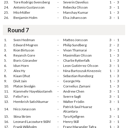
23.
Tore Rodrigo Svensberg
-
Severin Davelius
1
-
3
24.
Antonio Gustavsson
-
Rebecka Olsson
3
-
1
25.
Mio Möller
-
Manshay Kumar
1
-
3
26.
Benjamin Holm
-
Elsa Johansson
3
-
1
Round 7
1.
Sven Hedman
-
Matteo Jonsson
3
-
1
2.
Edward Mogren
-
Philip Sundberg
2
-
2
3.
Rion Birtuson
-
Vivan Thamarai
3
-
1
4.
Reyansh Gore
-
Maximilian Olsson
1
-
3
5.
Boris Görander
-
Charlie Rytterfalk
1
-
3
6.
Idun Horn
-
Leon Gutiérrez Olsson
3
-
1
7.
Alex Hy
-
Nina Bartoszuk Knezevic
1
-
3
8.
Kiaan Dhut
-
Sebastian Runeborg
1
-
3
9.
Divit Jain
-
George Ma
1
-
3
10.
Platon Sivolgin
-
Cornelius Zamani
1
-
3
11.
Kianmehr Nayebiastaneh
-
Andrew Chen
3
-
1
12.
Felix Fors
-
Sverre Sagli
3
-
1
13.
Hemkrish Satishkumar
-
Walter Frödin
3
-
1
Patrick Saul Huaraz
14.
Nico Jonasson
-
1
-
3
Alcantara
15.
Stina Ström
-
Tyra Kjellgren
3
-
1
16.
Leonard Lacouture Ståhl
-
Henry Stål
3
-
1
17.
Frank Wikholm
-
Franz Marander Tafra
1
-
3