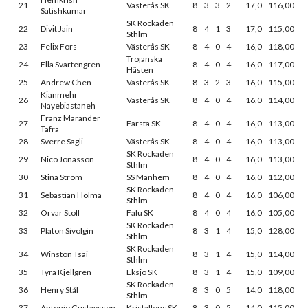
21
Västerås SK
8
3
3
2
17,0
116,00
Satishkumar
SK Rockaden
22
Divit Jain
8
4
1
3
17,0
115,00
Sthlm
23
Felix Fors
Västerås SK
8
4
0
4
16,0
118,00
Trojanska
24
Ella Svartengren
8
4
0
4
16,0
117,00
Hästen
25
Andrew Chen
Västerås SK
8
3
2
3
16,0
115,00
Kianmehr
26
Västerås SK
8
4
0
4
16,0
114,00
Nayebiastaneh
Franz Marander
27
Farsta SK
8
4
0
4
16,0
113,00
Tafra
28
Sverre Sagli
Västerås SK
8
4
0
4
16,0
113,00
SK Rockaden
29
Nico Jonasson
8
4
0
4
16,0
113,00
Sthlm
30
Stina Ström
SS Manhem
8
4
0
4
16,0
112,00
SK Rockaden
31
Sebastian Holma
8
4
0
4
16,0
106,00
Sthlm
32
Orvar Stoll
Falu SK
8
4
0
4
16,0
105,00
SK Rockaden
33
Platon Sivolgin
8
3
1
4
15,0
128,00
Sthlm
SK Rockaden
34
Winston Tsai
8
3
1
4
15,0
114,00
Sthlm
35
Tyra Kjellgren
Eksjö SK
8
3
1
4
15,0
109,00
SK Rockaden
36
Henry Stål
8
3
0
5
14,0
118,00
Sthlm
37
Antonio Gustavsson
Kristallens SK
8
3
0
5
14,0
115,00