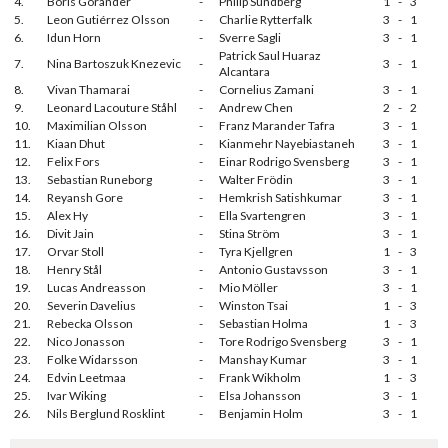
4.
Boris Görander
-
Philip Sundberg
1
-
3
5.
Leon Gutiérrez Olsson
-
Charlie Rytterfalk
3
-
1
6.
Idun Horn
-
Sverre Sagli
3
-
1
Patrick Saul Huaraz
7.
Nina Bartoszuk Knezevic
-
3
-
1
Alcantara
8.
Vivan Thamarai
-
Cornelius Zamani
3
-
1
9.
Leonard Lacouture Ståhl
-
Andrew Chen
2
-
2
10.
Maximilian Olsson
-
Franz Marander Tafra
3
-
1
11.
Kiaan Dhut
-
Kianmehr Nayebiastaneh
3
-
1
12.
Felix Fors
-
Einar Rodrigo Svensberg
3
-
1
13.
Sebastian Runeborg
-
Walter Frödin
3
-
1
14.
Reyansh Gore
-
Hemkrish Satishkumar
3
-
1
15.
Alex Hy
-
Ella Svartengren
3
-
1
16.
Divit Jain
-
Stina Ström
3
-
1
17.
Orvar Stoll
-
Tyra Kjellgren
1
-
3
18.
Henry Stål
-
Antonio Gustavsson
3
-
1
19.
Lucas Andreasson
-
Mio Möller
3
-
1
20.
Severin Davelius
-
Winston Tsai
1
-
3
21.
Rebecka Olsson
-
Sebastian Holma
1
-
3
22.
Nico Jonasson
-
Tore Rodrigo Svensberg
3
-
1
23.
Folke Widarsson
-
Manshay Kumar
3
-
1
24.
Edvin Leetmaa
-
Frank Wikholm
1
-
3
25.
Ivar Wiking
-
Elsa Johansson
3
-
1
26.
Nils Berglund Rosklint
-
Benjamin Holm
3
-
1