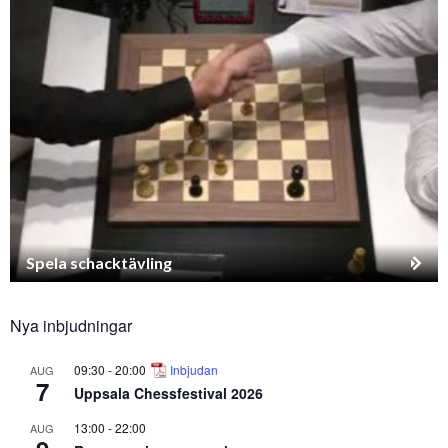
Spela schacktävling
Nya inbjudningar
09:30
-
20:00
Inbjudan
AUG
7
Uppsala Chessfestival 2026
13:00
-
22:00
AUG