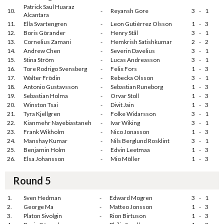
Patrick Saul Huaraz
10.
-
Reyansh Gore
3
-
1
Alcantara
11.
Ella Svartengren
-
Leon Gutiérrez Olsson
1
-
3
12.
Boris Görander
-
Henry Stål
3
-
1
13.
Cornelius Zamani
-
Hemkrish Satishkumar
2
-
2
14.
Andrew Chen
-
Severin Davelius
3
-
1
15.
Stina Ström
-
Lucas Andreasson
3
-
1
16.
Tore Rodrigo Svensberg
-
Felix Fors
1
-
3
17.
Walter Frödin
-
Rebecka Olsson
3
-
1
18.
Antonio Gustavsson
-
Sebastian Runeborg
1
-
3
19.
Sebastian Holma
-
Orvar Stoll
1
-
3
20.
Winston Tsai
-
Divit Jain
1
-
3
21.
Tyra Kjellgren
-
Folke Widarsson
3
-
1
22.
Kianmehr Nayebiastaneh
-
Ivar Wiking
3
-
1
23.
Frank Wikholm
-
Nico Jonasson
1
-
3
24.
Manshay Kumar
-
Nils Berglund Rosklint
3
-
1
25.
Benjamin Holm
-
Edvin Leetmaa
1
-
3
26.
Elsa Johansson
-
Mio Möller
1
-
3
Round 5
1.
Sven Hedman
-
Edward Mogren
3
-
1
2.
George Ma
-
Matteo Jonsson
1
-
3
3.
Platon Sivolgin
-
Rion Birtuson
1
-
3