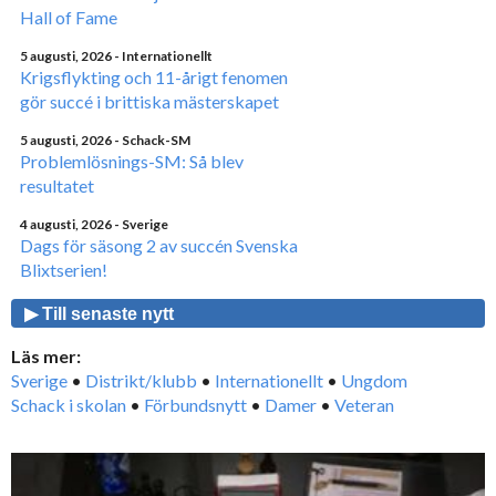
Hall of Fame
5 augusti, 2026
- Internationellt
Krigsflykting och 11-årigt fenomen
gör succé i brittiska mästerskapet
5 augusti, 2026
- Schack-SM
Problemlösnings-SM: Så blev
resultatet
4 augusti, 2026
- Sverige
Dags för säsong 2 av succén Svenska
Blixtserien!
▶ Till senaste nytt
Läs mer:
Sverige
•
Distrikt/klubb
•
Internationellt
•
Ungdom
Schack i skolan
•
Förbundsnytt
•
Damer
•
Veteran