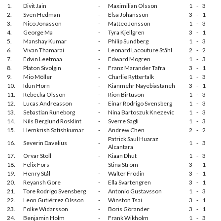
1.
Divit Jain
-
Maximilian Olsson
1
-
3
2.
Sven Hedman
-
Elsa Johansson
3
-
1
3.
Nico Jonasson
-
Matteo Jonsson
1
-
3
4.
George Ma
-
Tyra Kjellgren
3
-
1
5.
Manshay Kumar
-
Philip Sundberg
1
-
3
6.
Vivan Thamarai
-
Leonard Lacouture Ståhl
2
-
2
7.
Edvin Leetmaa
-
Edward Mogren
1
-
3
8.
Platon Sivolgin
-
Franz Marander Tafra
3
-
1
9.
Mio Möller
-
Charlie Rytterfalk
1
-
3
10.
Idun Horn
-
Kianmehr Nayebiastaneh
3
-
1
11.
Rebecka Olsson
-
Rion Birtuson
1
-
3
12.
Lucas Andreasson
-
Einar Rodrigo Svensberg
1
-
3
13.
Sebastian Runeborg
-
Nina Bartoszuk Knezevic
1
-
3
14.
Nils Berglund Rosklint
-
Sverre Sagli
1
-
3
15.
Hemkrish Satishkumar
-
Andrew Chen
2
-
2
Patrick Saul Huaraz
16.
Severin Davelius
-
1
-
3
Alcantara
17.
Orvar Stoll
-
Kiaan Dhut
1
-
3
18.
Felix Fors
-
Stina Ström
3
-
1
19.
Henry Stål
-
Walter Frödin
3
-
1
20.
Reyansh Gore
-
Ella Svartengren
3
-
1
21.
Tore Rodrigo Svensberg
-
Antonio Gustavsson
1
-
3
22.
Leon Gutiérrez Olsson
-
Winston Tsai
3
-
1
23.
Folke Widarsson
-
Boris Görander
3
-
1
24.
Benjamin Holm
-
Frank Wikholm
1
-
3