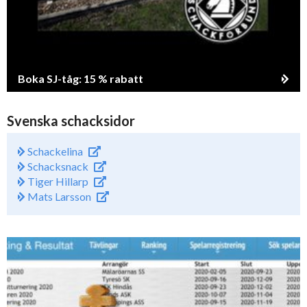
Boka SJ-tåg: 15 % rabatt
Svenska schacksidor
Schackelina
Schacksnack
Tiger Hillarp
Mats Larsson