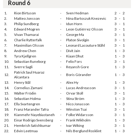
Round 6
1.
Rion Birtuson
-
Sven Hedman
2
-
2
2.
Matteo Jonsson
-
Nina Bartoszuk Knezevic
3
-
1
3.
Philip Sundberg
-
Idun Horn
3
-
1
4.
Edward Mogren
-
Leon Gutiérrez Olsson
3
-
1
5.
Vivan Thamarai
-
George Ma
3
-
1
6.
Charlie Rytterfalk
-
Platon Sivolgin
3
-
1
7.
Maximilian Olsson
-
Leonard Lacouture Ståhl
3
-
1
8.
Andrew Chen
-
Divit Jain
1
-
3
9.
Tyra Kjellgren
-
Kiaan Dhut
1
-
3
10.
Sebastian Runeborg
-
Felix Fors
3
-
1
11.
Sverre Sagli
-
Reyansh Gore
1
-
3
Patrick Saul Huaraz
12.
-
Boris Görander
1
-
3
Alcantara
13.
Henry Stål
-
Alex Hy
1
-
3
14.
Cornelius Zamani
-
Lucas Andreasson
3
-
1
15.
Walter Frödin
-
Orvar Stoll
3
-
1
16.
Sebastian Holma
-
Stina Ström
1
-
3
17.
Ella Svartengren
-
Nico Jonasson
1
-
3
18.
Franz Marander Tafra
-
Winston Tsai
3
-
1
19.
Kianmehr Nayebiastaneh
-
Folke Widarsson
3
-
1
20.
Einar Rodrigo Svensberg
-
Frank Wikholm
1
-
3
21.
Hemkrish Satishkumar
-
Ivar Wiking
3
-
1
22.
Edvin Leetmaa
-
Nils Berglund Rosklint
1
-
3