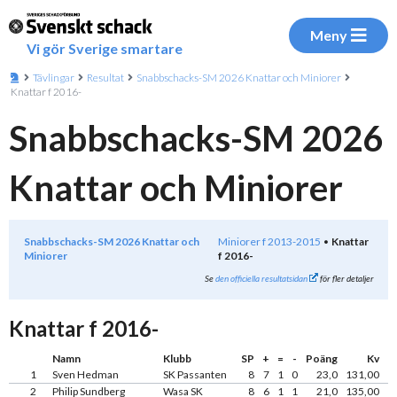
Meny
Vi gör Sverige smartare
Tävlingar
Resultat
Snabbschacks-SM 2026 Knattar och Miniorer
Knattar f 2016-
Snabbschacks-SM 2026
Knattar och Miniorer
Snabbschacks-SM 2026 Knattar och
Miniorer f 2013-2015
Knattar
Miniorer
f 2016-
Se
den officiella resultatsidan
för fler detaljer
Knattar f 2016-
Namn
Klubb
SP
+
=
-
Poäng
Kv
1
Sven Hedman
SK Passanten
8
7
1
0
23,0
131,00
2
Philip Sundberg
Wasa SK
8
6
1
1
21,0
135,00