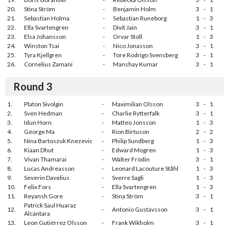
20.
Stina Ström
-
Benjamin Holm
3
-
1
21.
Sebastian Holma
-
Sebastian Runeborg
1
-
3
22.
Ella Svartengren
-
Divit Jain
3
-
1
23.
Elsa Johansson
-
Orvar Stoll
1
-
3
24.
Winston Tsai
-
Nico Jonasson
3
-
1
25.
Tyra Kjellgren
-
Tore Rodrigo Svensberg
3
-
1
26.
Cornelius Zamani
-
Manshay Kumar
3
-
1
Round 3
1.
Platon Sivolgin
-
Maximilian Olsson
3
-
1
2.
Sven Hedman
-
Charlie Rytterfalk
3
-
1
3.
Idun Horn
-
Matteo Jonsson
1
-
3
4.
George Ma
-
Rion Birtuson
2
-
2
5.
Nina Bartoszuk Knezevic
-
Philip Sundberg
1
-
3
6.
Kiaan Dhut
-
Edward Mogren
1
-
3
7.
Vivan Thamarai
-
Walter Frödin
3
-
1
8.
Lucas Andreasson
-
Leonard Lacouture Ståhl
1
-
3
9.
Severin Davelius
-
Sverre Sagli
1
-
3
10.
Felix Fors
-
Ella Svartengren
1
-
3
11.
Reyansh Gore
-
Stina Ström
3
-
1
Patrick Saul Huaraz
12.
-
Antonio Gustavsson
3
-
1
Alcantara
13.
Leon Gutiérrez Olsson
-
Frank Wikholm
3
-
1