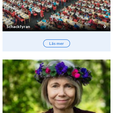
Schackfyran
Läs mer