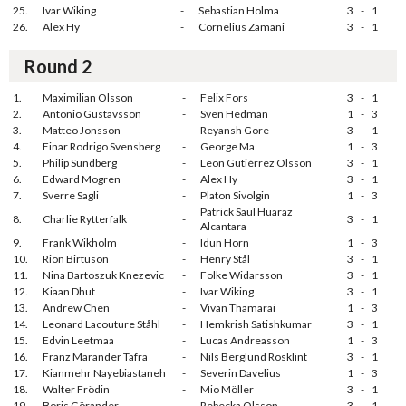
25.
Ivar Wiking
-
Sebastian Holma
3
-
1
26.
Alex Hy
-
Cornelius Zamani
3
-
1
Round 2
1.
Maximilian Olsson
-
Felix Fors
3
-
1
2.
Antonio Gustavsson
-
Sven Hedman
1
-
3
3.
Matteo Jonsson
-
Reyansh Gore
3
-
1
4.
Einar Rodrigo Svensberg
-
George Ma
1
-
3
5.
Philip Sundberg
-
Leon Gutiérrez Olsson
3
-
1
6.
Edward Mogren
-
Alex Hy
3
-
1
7.
Sverre Sagli
-
Platon Sivolgin
1
-
3
Patrick Saul Huaraz
8.
Charlie Rytterfalk
-
3
-
1
Alcantara
9.
Frank Wikholm
-
Idun Horn
1
-
3
10.
Rion Birtuson
-
Henry Stål
3
-
1
11.
Nina Bartoszuk Knezevic
-
Folke Widarsson
3
-
1
12.
Kiaan Dhut
-
Ivar Wiking
3
-
1
13.
Andrew Chen
-
Vivan Thamarai
1
-
3
14.
Leonard Lacouture Ståhl
-
Hemkrish Satishkumar
3
-
1
15.
Edvin Leetmaa
-
Lucas Andreasson
1
-
3
16.
Franz Marander Tafra
-
Nils Berglund Rosklint
3
-
1
17.
Kianmehr Nayebiastaneh
-
Severin Davelius
1
-
3
18.
Walter Frödin
-
Mio Möller
3
-
1
19.
Boris Görander
-
Rebecka Olsson
3
-
1