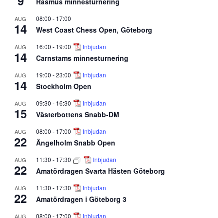
9
Rasmus minnesturnering
08:00
-
17:00
AUG
14
West Coast Chess Open, Göteborg
16:00
-
19:00
Inbjudan
AUG
14
Carnstams minnesturnering
19:00
-
23:00
Inbjudan
AUG
14
Stockholm Open
09:30
-
16:30
Inbjudan
AUG
15
Västerbottens Snabb-DM
08:00
-
17:00
Inbjudan
AUG
22
Ängelholm Snabb Open
11:30
-
17:30
Inbjudan
AUG
22
Amatördragen Svarta Hästen Göteborg
11:30
-
17:30
Inbjudan
AUG
22
Amatördragen i Göteborg 3
08:00
-
17:00
Inbjudan
AUG