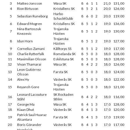
3
Matteo Jonsson
Wasa SK
8
6
1
1
21,0
131,00
4
Rion Birtuson
Kristallens SK
8
5
2
1
20,0
126,00
Harbo
5
Sebastian Runeborg
8
6
0
2
20,0
119,00
SchackKlubb
6
Edward Mogren
Kristallens SK
8
5
1
2
19,0
136,00
Nina Bartoszuk
Trojanska
7
8
5
1
2
19,0
130,00
Knezevic
Hästen
Trojanska
8
Idun Horn
8
5
1
2
19,0
127,00
Hästen
9
Cornelius Zamani
Kålltorps SS
8
5
1
2
19,0
117,00
10
Charlie Rytterfalk
Romelanda SK
8
5
0
3
18,0
128,00
11
Maximilian Olsson
Eskilstuna SK
8
5
0
3
18,0
128,00
12
Vivan Thamarai
Wasa SK
8
4
2
2
18,0
126,00
Leon Gutiérrez
13
Farsta SK
8
5
0
3
18,0
124,00
Olsson
14
Alex Hy
Västerås SK
8
5
0
3
18,0
122,00
Trojanska
15
Reyansh Gore
8
5
0
3
18,0
121,00
Hästen
Leonard Lacouture
SK Rockaden
16
8
4
2
2
18,0
116,00
Ståhl
Sthlm
17
George Ma
Wasa SK
8
4
1
3
17,0
128,00
18
Kiaan Dhut
Västerås SK
8
4
1
3
17,0
120,00
Patrick Saul Huaraz
19
Farsta SK
8
4
1
3
17,0
119,00
Alcantara
20
Boris Görander
Västerås SK
8
4
1
3
17,0
117,00
Hemkrish