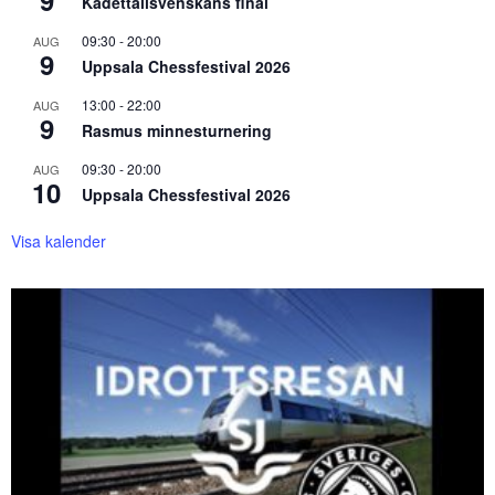
9
Kadettallsvenskans final
09:30
-
20:00
AUG
9
Uppsala Chessfestival 2026
13:00
-
22:00
AUG
9
Rasmus minnesturnering
09:30
-
20:00
AUG
10
Uppsala Chessfestival 2026
Visa kalender