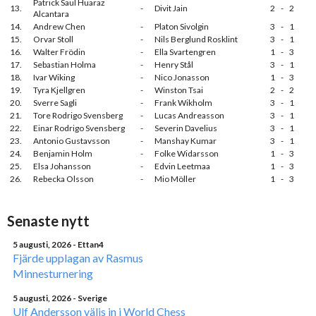
Patrick Saul Huaraz
13.
-
Divit Jain
2
-
2
Alcantara
14.
Andrew Chen
-
Platon Sivolgin
3
-
1
15.
Orvar Stoll
-
Nils Berglund Rosklint
3
-
1
16.
Walter Frödin
-
Ella Svartengren
1
-
3
17.
Sebastian Holma
-
Henry Stål
3
-
1
18.
Ivar Wiking
-
Nico Jonasson
1
-
3
19.
Tyra Kjellgren
-
Winston Tsai
2
-
2
20.
Sverre Sagli
-
Frank Wikholm
3
-
1
21.
Tore Rodrigo Svensberg
-
Lucas Andreasson
3
-
1
22.
Einar Rodrigo Svensberg
-
Severin Davelius
3
-
1
23.
Antonio Gustavsson
-
Manshay Kumar
3
-
1
24.
Benjamin Holm
-
Folke Widarsson
1
-
3
25.
Elsa Johansson
-
Edvin Leetmaa
1
-
3
26.
Rebecka Olsson
-
Mio Möller
1
-
3
Senaste nytt
5 augusti, 2026
- Ettan4
Fjärde upplagan av Rasmus
Minnesturnering
5 augusti, 2026
- Sverige
Ulf Andersson väljs in i World Chess