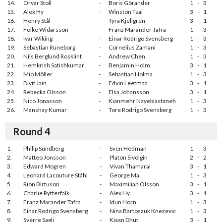
14.
Orvar Stoll
-
Boris Görander
1
-
3
15.
Alex Hy
-
Winston Tsai
3
-
1
16.
Henry Stål
-
Tyra Kjellgren
3
-
1
17.
Folke Widarsson
-
Franz Marander Tafra
1
-
3
18.
Ivar Wiking
-
Einar Rodrigo Svensberg
1
-
3
19.
Sebastian Runeborg
-
Cornelius Zamani
1
-
3
20.
Nils Berglund Rosklint
-
Andrew Chen
1
-
3
21.
Hemkrish Satishkumar
-
Benjamin Holm
3
-
1
22.
Mio Möller
-
Sebastian Holma
1
-
3
23.
Divit Jain
-
Edvin Leetmaa
3
-
1
24.
Rebecka Olsson
-
Elsa Johansson
3
-
1
25.
Nico Jonasson
-
Kianmehr Nayebiastaneh
1
-
3
26.
Manshay Kumar
-
Tore Rodrigo Svensberg
1
-
3
Round 4
1.
Philip Sundberg
-
Sven Hedman
1
-
3
2.
Matteo Jonsson
-
Platon Sivolgin
2
-
2
3.
Edward Mogren
-
Vivan Thamarai
3
-
1
4.
Leonard Lacouture Ståhl
-
George Ma
1
-
3
5.
Rion Birtuson
-
Maximilian Olsson
3
-
1
6.
Charlie Rytterfalk
-
Alex Hy
3
-
1
7.
Franz Marander Tafra
-
Idun Horn
1
-
3
8.
Einar Rodrigo Svensberg
-
Nina Bartoszuk Knezevic
1
-
3
9.
Sverre Sagli
-
Kiaan Dhut
3
-
1