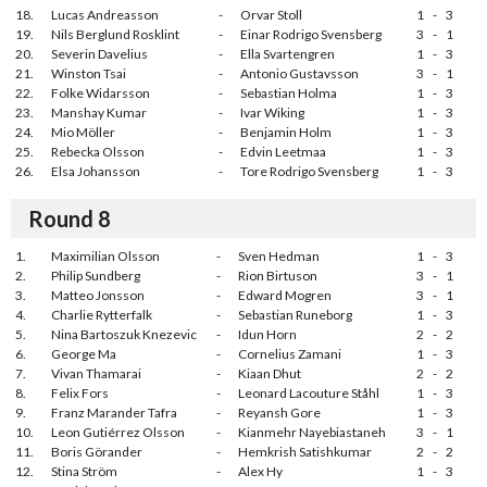
18.
Lucas Andreasson
-
Orvar Stoll
1
-
3
19.
Nils Berglund Rosklint
-
Einar Rodrigo Svensberg
3
-
1
20.
Severin Davelius
-
Ella Svartengren
1
-
3
21.
Winston Tsai
-
Antonio Gustavsson
3
-
1
22.
Folke Widarsson
-
Sebastian Holma
1
-
3
23.
Manshay Kumar
-
Ivar Wiking
1
-
3
24.
Mio Möller
-
Benjamin Holm
1
-
3
25.
Rebecka Olsson
-
Edvin Leetmaa
1
-
3
26.
Elsa Johansson
-
Tore Rodrigo Svensberg
1
-
3
Round 8
1.
Maximilian Olsson
-
Sven Hedman
1
-
3
2.
Philip Sundberg
-
Rion Birtuson
3
-
1
3.
Matteo Jonsson
-
Edward Mogren
3
-
1
4.
Charlie Rytterfalk
-
Sebastian Runeborg
1
-
3
5.
Nina Bartoszuk Knezevic
-
Idun Horn
2
-
2
6.
George Ma
-
Cornelius Zamani
1
-
3
7.
Vivan Thamarai
-
Kiaan Dhut
2
-
2
8.
Felix Fors
-
Leonard Lacouture Ståhl
1
-
3
9.
Franz Marander Tafra
-
Reyansh Gore
1
-
3
10.
Leon Gutiérrez Olsson
-
Kianmehr Nayebiastaneh
3
-
1
11.
Boris Görander
-
Hemkrish Satishkumar
2
-
2
12.
Stina Ström
-
Alex Hy
1
-
3