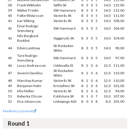
38
Frank Wikholm
Säffle SK
8
3
0
5
14,0
113,00
39
Walter Frödin
SSK Hammarö
8
3
0
5
14,0
113,00
40
Folke Widarsson
Västerås SK
8
3
0
5
14,0
111,00
41
Ivar Wiking
Västerås SK
8
3
0
5
14,0
108,00
Einar Rodrigo
42
SSK Hammarö
8
3
0
5
14,0
106,00
Svensberg
Nils Berglund
43
Vaggeryds SK
8
3
0
5
14,0
104,00
Rosklint
SK Rockaden
44
Edvin Leetmaa
8
3
0
5
14,0
98,00
Sthlm
Tore Rodrigo
45
SSK Hammarö
8
3
0
5
14,0
97,00
Svensberg
46
Lucas Andreasson
Uddevalla SS
8
2
0
6
12,0
111,00
SK Rockaden
47
Severin Davelius
8
2
0
6
12,0
110,00
Sthlm
48
Manshay Kumar
Västerås SK
8
2
0
6
12,0
110,00
49
Benjamin Holm
Kristallens SK
8
2
0
6
12,0
101,00
50
Mio Möller
Västerås SK
8
2
0
6
12,0
94,00
51
Rebecka Olsson
Eskilstuna SK
8
1
0
7
10,0
107,00
52
Elsa Johansson
Linköpings ASS
8
0
0
8
8,0
105,00
Medlemssystemet
Round 1