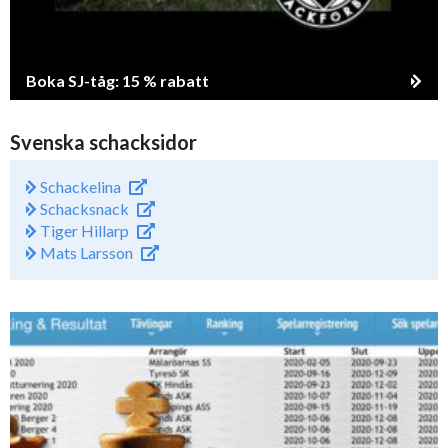
Boka SJ-tåg: 15 % rabatt
Svenska schacksidor
Schackelina
Schacksnack
Tiger Hillarp
Mats Larsson