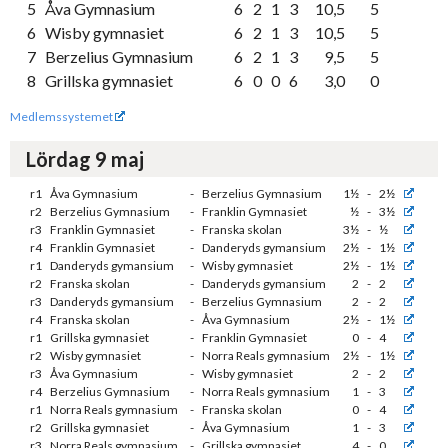
5
Åva Gymnasium
6
2
1
3
10,5
5
6
Wisby gymnasiet
6
2
1
3
10,5
5
7
Berzelius Gymnasium
6
2
1
3
9,5
5
8
Grillska gymnasiet
6
0
0
6
3,0
0
Medlemssystemet
Lördag 9 maj
r1
Åva Gymnasium
-
Berzelius Gymnasium
1½
-
2½
r2
Berzelius Gymnasium
-
Franklin Gymnasiet
½
-
3½
r3
Franklin Gymnasiet
-
Franska skolan
3½
-
½
r4
Franklin Gymnasiet
-
Danderyds gymansium
2½
-
1½
r1
Danderyds gymansium
-
Wisby gymnasiet
2½
-
1½
r2
Franska skolan
-
Danderyds gymansium
2
-
2
r3
Danderyds gymansium
-
Berzelius Gymnasium
2
-
2
r4
Franska skolan
-
Åva Gymnasium
2½
-
1½
r1
Grillska gymnasiet
-
Franklin Gymnasiet
0
-
4
r2
Wisby gymnasiet
-
Norra Reals gymnasium
2½
-
1½
r3
Åva Gymnasium
-
Wisby gymnasiet
2
-
2
r4
Berzelius Gymnasium
-
Norra Reals gymnasium
1
-
3
r1
Norra Reals gymnasium
-
Franska skolan
0
-
4
r2
Grillska gymnasiet
-
Åva Gymnasium
1
-
3
r3
Norra Reals gymnasium
-
Grillska gymnasiet
4
-
0