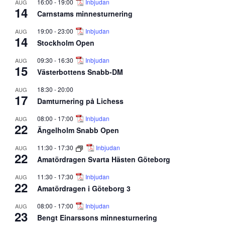
16:00
-
19:00
Inbjudan
AUG
14
Carnstams minnesturnering
19:00
-
23:00
Inbjudan
AUG
14
Stockholm Open
09:30
-
16:30
Inbjudan
AUG
15
Västerbottens Snabb-DM
18:30
-
20:00
AUG
17
Damturnering på Lichess
08:00
-
17:00
Inbjudan
AUG
22
Ängelholm Snabb Open
11:30
-
17:30
Inbjudan
AUG
22
Amatördragen Svarta Hästen Göteborg
11:30
-
17:30
Inbjudan
AUG
22
Amatördragen i Göteborg 3
08:00
-
17:00
Inbjudan
AUG
23
Bengt Einarssons minnesturnering