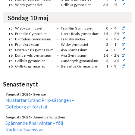
r4
Wisby gymnasiet
-
Grillska gymnasiet
3½
-
½
Söndag 10 maj
r5
Wisby gymnasiet
-
Franklin Gymnasiet
0
-
4
r6
Franklin Gymnasiet
-
Norra Reals gymnasium
1½
-
2½
r5
Berzelius Gymnasium
-
Franska skolan
½
-
3½
r6
Franska skolan
-
Wisby gymnasiet
3
-
1
r5
Norra Reals gymnasium
-
Åva Gymnasium
4
-
0
r6
Danderyds gymansium
-
Åva Gymnasium
1½
-
2½
r5
Grillska gymnasiet
-
Danderyds gymansium
½
-
3½
r6
Grillska gymnasiet
-
Berzelius Gymnasium
1
-
3
Senaste nytt
7 augusti, 2026
- Sverige
Nu startar Grand Prix-säsongen –
Göteborg är först ut
6 augusti, 2026
- Junior och ungdom
Spännande final väntar – följ
Kadettallsvenskan