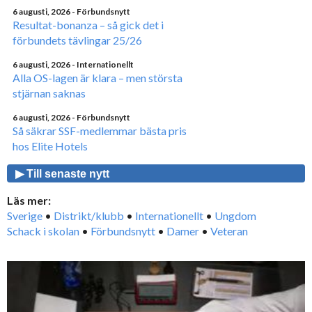
6 augusti, 2026
- Förbundsnytt
Resultat-bonanza – så gick det i
förbundets tävlingar 25/26
6 augusti, 2026
- Internationellt
Alla OS-lagen är klara – men största
stjärnan saknas
6 augusti, 2026
- Förbundsnytt
Så säkrar SSF-medlemmar bästa pris
hos Elite Hotels
▶ Till senaste nytt
Läs mer:
Sverige
•
Distrikt/klubb
•
Internationellt
•
Ungdom
Schack i skolan
•
Förbundsnytt
•
Damer
•
Veteran