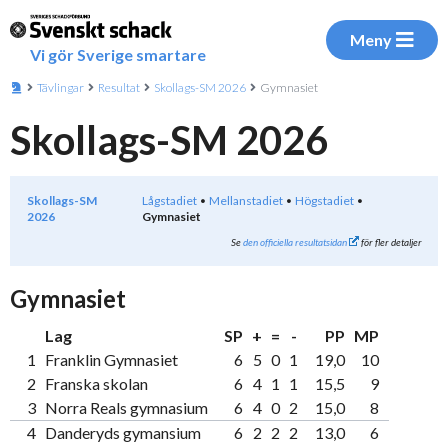
Meny
Vi gör Sverige smartare
Tävlingar
Resultat
Skollags-SM 2026
Gymnasiet
Skollags-SM 2026
Skollags-SM
Lågstadiet
Mellanstadiet
Högstadiet
2026
Gymnasiet
Se
den officiella resultatsidan
för fler detaljer
Gymnasiet
Lag
SP
+
=
-
PP
MP
1
Franklin Gymnasiet
6
5
0
1
19,0
10
2
Franska skolan
6
4
1
1
15,5
9
3
Norra Reals gymnasium
6
4
0
2
15,0
8
4
Danderyds gymansium
6
2
2
2
13,0
6