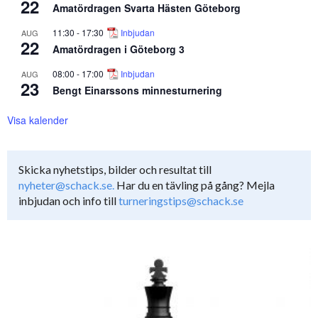
22
Amatördragen Svarta Hästen Göteborg
11:30
-
17:30
Inbjudan
AUG
22
Amatördragen i Göteborg 3
08:00
-
17:00
Inbjudan
AUG
23
Bengt Einarssons minnesturnering
Visa kalender
Skicka nyhetstips, bilder och resultat till
nyheter@schack.se.
Har du en tävling på gång? Mejla
inbjudan och info till
turneringstips@schack.se