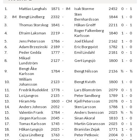
1.
Mattias Langhals
1871
-
IM
Isak Storme
2452
0
-
1
Sten
2.
IM
Bengt Lindberg
2332
-
1844
1
-
0
Bernhardsson
3.
Thomas Storskog
1841
-
Håkan Greiff
2211
0
-
1
Roger Falkenberg
4.
Efraim Laksman
2219
-
1840
1
-
0
Karlsson
5.
Jens Petersson
1786
-
Joel Eklund
2162
1
-
0
6.
Adam Brzezinski
2189
-
Eric Borgqvist
1782
1
-
0
7.
Peder Gedda
1777
-
Emil Lindahl
2181
0
-
1
Mikael
8.
2127
-
Gert Lyngsjö
1800
1
-
0
Lundström
Bengt-Åke
9.
1784
-
Bengt Nilsson
2136
½
-
½
Karlsson
William
10.
2123
-
Bengt Kvisth
1800
1
-
0
Johansson
11.
Fredrik Rudeklint
1778
-
Lars Blomström
2079
0
-
1
12.
Lo Ljungros
2135
-
Peter Sandborg
1789
1
-
0
13.
Hiram Ma
1803
-
CM
Kjell Petersson
2078
0
-
1
14.
Anders Johnson
2052
-
Sten Larsson
1788
1
-
0
15.
Valentin Frank
1784
-
Anders Svensson
2025
½
-
½
16.
Jörgen Karlsson
2045
-
Sinan Akoral
1810
1
-
0
17.
Tomas Karlsson
1745
-
Martin Göransson
2025
0
-
1
18.
Håkan Lyngsjö
2025
-
Branislav Zejak
1771
1
-
0
19.
Cajsa Lindberg
1763
-
Peter Petkovic
2004
0
-
1