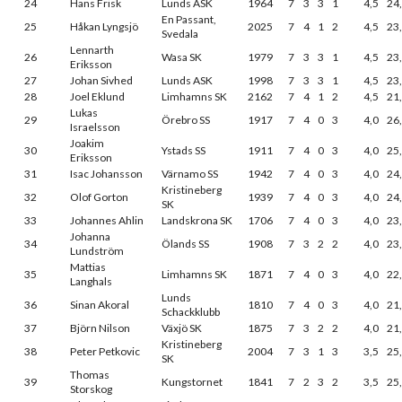
24
Hans Frisk
Lunds ASK
1964
7
3
3
1
4,5
24
En Passant,
25
Håkan Lyngsjö
2025
7
4
1
2
4,5
23
Svedala
Lennarth
26
Wasa SK
1979
7
3
3
1
4,5
23
Eriksson
27
Johan Sivhed
Lunds ASK
1998
7
3
3
1
4,5
23
28
Joel Eklund
Limhamns SK
2162
7
4
1
2
4,5
21
Lukas
29
Örebro SS
1917
7
4
0
3
4,0
26
Israelsson
Joakim
30
Ystads SS
1911
7
4
0
3
4,0
25
Eriksson
31
Isac Johansson
Värnamo SS
1942
7
4
0
3
4,0
24
Kristineberg
32
Olof Gorton
1939
7
4
0
3
4,0
24
SK
33
Johannes Ahlin
Landskrona SK
1706
7
4
0
3
4,0
23
Johanna
34
Ölands SS
1908
7
3
2
2
4,0
23
Lundström
Mattias
35
Limhamns SK
1871
7
4
0
3
4,0
22
Langhals
Lunds
36
Sinan Akoral
1810
7
4
0
3
4,0
21
Schackklubb
37
Björn Nilson
Växjö SK
1875
7
3
2
2
4,0
21
Kristineberg
38
Peter Petkovic
2004
7
3
1
3
3,5
25
SK
Thomas
39
Kungstornet
1841
7
2
3
2
3,5
25
Storskog