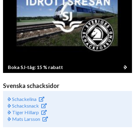
Boka SJ-tåg: 15 % rabatt
Svenska schacksidor
Schackelina
Schacksnack
Tiger Hillarp
Mats Larsson