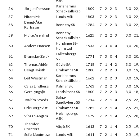
ASK
Karlshamns
56
Jörgen Persson
1809
7
2
2
3
3,0
22
Schacksällskap
57
Hiram Ma
Lunds ASK
1803
7
2
2
3
3,0
22
Bengt-Åke
58
Ronneby SK
1784
7
2
2
3
3,0
22
Karlsson
Ronneby
59
Malte Arenlind
1625
7
2
2
3
3,0
21
Schacksällskap
Harplinge SS-
60
Anders Hansen
1533
7
3
0
4
3,0
20
Halmstad
Falkenbergs
61
Branislav Zejak
1771
7
3
0
4
3,0
20
SK
62
Thomas Ahlén
Gävle SA
1718
7
1
4
2
3,0
19
63
Bengt Kvisth
Limhamns SK
1800
7
2
2
3
3,0
19
Karlshamns
64
Leif Westman
1662
7
2
2
3
3,0
19
Schacksällskap
65
Cajsa Lindberg
Kalmar SK
1763
7
2
2
3
3,0
19
66
Gert Lyngsjö
Landskrona SK
1800
7
2
2
3
3,0
18
Solna-
67
Joakim Smeds
1714
7
2
1
4
2,5
22
Sundbyberg SS
68
Eric Borgqvist
Limhamns SK
1782
7
2
1
4
2,5
21
Helsingborgs
69
Vihaan Angara
1679
7
2
1
4
2,5
20
ASK
Theodor
70
Växjö SK
1613
7
2
1
4
2,5
19
Cornfors
71
Sofia Maximova
Lunds ASK
1611
7
2
1
4
2,5
19