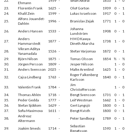
22.
1959
-
Sinan Akoral
1810
1
-
0
Ehmann
23.
Florentin Frank
1625
-
Olof Gorton
1939
0
-
1
24.
Khalil Zein
1599
-
Lukas Israelsson
1917
0
-
1
Alfons Jouandet-
25.
1996
-
Branislav Zejak
1771
1
-
0
Dahlén
Johanna
26.
Anders Hansen
1533
-
1908
0
-
1
Lundström
Anders
H M D Kawya
27.
1877
-
1738
1
-
0
Hammarstedt
Dineth Akarsha
Vikram Aditya
28.
1526
-
Stefan Varjomaa
1872
0
-
1
Yanamadala
29.
Björn Nilson
1875
-
Tomas Olsson
1854
½
-
½
30.
Jörgen Persson
1809
-
Jesper Nilsson
1
-
0
31.
Anders Svensson
2025
-
Malte Arenlind
1625
1
-
0
Roger Falkenberg
32.
Cajsa Lindberg
1763
-
1840
0
-
1
Karlsson
Jim
33.
Valentin Frank
1784
-
1
-
0
Christoffersson
34.
Thomas Ahlén
1718
-
Bengt Svensson
1731
0
-
1
35.
Peder Gedda
1777
-
Leif Westman
1662
1
-
0
36.
Stefan Sjöblom
1629
-
Gert Lyngsjö
1800
0
-
1
37.
Sofia Maximova
1611
-
Bengt Kvisth
1800
0
-
1
Andreaz
38.
-
Peter Sandborg
1789
0
-
1
Altermann
Sebastian
39.
Joakim Smeds
1714
-
1593
1
-
0
Bengtsson