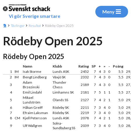
Meny
Vi gör Sverige smartare
Tävlingar
Resultat
Rödeby Open 2025
Rödeby Open 2025
Rödeby Open 2025
Namn
Klubb
Rating
SP
+
=
-
Poäng
1
IM
Isak Storme
Lunds ASK
2452
7
4
3
0
5,5
29
2
IM
Bengt Lindberg
Växjö SK
2332
7
4
3
0
5,5
29
Adam
Thunder
3
2189
7
4
3
0
5,5
27
Brzezinski
Chess
4
Emil Lindahl
Limhamns SK
2181
7
5
1
1
5,5
27
Mikael
5
Ölands SS
2127
7
4
2
1
5,0
29
Lundström
6
Håkan Greiff
Rödeby SK
2211
7
3
4
0
5,0
29
7
Efraim Laksman
Rödeby SK
2219
7
3
4
0
5,0
29
8
CM
Kjell Petersson
Lunds ASK
2078
7
4
2
1
5,0
28
Solna-
9
Ulf Wallgren
2039
7
3
4
0
5,0
28
Sundbyberg SS