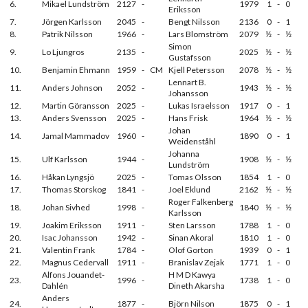
6.
Mikael Lundström
2127
-
1979
1
-
0
Eriksson
7.
Jörgen Karlsson
2045
-
Bengt Nilsson
2136
0
-
1
8.
Patrik Nilsson
1966
-
Lars Blomström
2079
½
-
½
Simon
9.
Lo Ljungros
2135
-
2025
½
-
½
Gustafsson
10.
Benjamin Ehmann
1959
-
CM
Kjell Petersson
2078
½
-
½
Lennart B.
11.
Anders Johnson
2052
-
1943
½
-
½
Johansson
12.
Martin Göransson
2025
-
Lukas Israelsson
1917
0
-
1
13.
Anders Svensson
2025
-
Hans Frisk
1964
½
-
½
Johan
14.
Jamal Mammadov
1960
-
1890
0
-
1
Weidenståhl
Johanna
15.
Ulf Karlsson
1944
-
1908
½
-
½
Lundström
16.
Håkan Lyngsjö
2025
-
Tomas Olsson
1854
1
-
0
17.
Thomas Storskog
1841
-
Joel Eklund
2162
½
-
½
Roger Falkenberg
18.
Johan Sivhed
1998
-
1840
½
-
½
Karlsson
19.
Joakim Eriksson
1911
-
Sten Larsson
1788
1
-
0
20.
Isac Johansson
1942
-
Sinan Akoral
1810
1
-
0
21.
Valentin Frank
1784
-
Olof Gorton
1939
0
-
1
22.
Magnus Cedervall
1911
-
Branislav Zejak
1771
1
-
0
Alfons Jouandet-
H M D Kawya
23.
1996
-
1738
1
-
0
Dahlén
Dineth Akarsha
Anders
24.
1877
-
Björn Nilson
1875
0
-
1