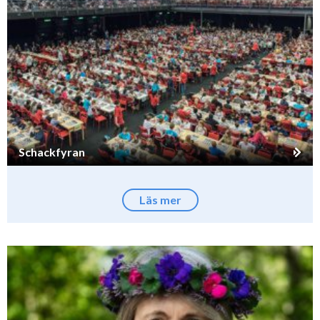
Schackfyran
Läs mer