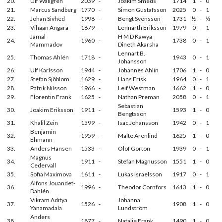
20.
Ulf Wallgren
2039
-
Joakim Smeds
1714
1
-
0
21.
Marcus Sandberg
1770
-
Simon Gustafsson
2025
0
-
1
22.
Johan Sivhed
1998
-
Bengt Svensson
1731
½
-
½
23.
Vihaan Angara
1679
-
Lennarth Eriksson
1979
0
-
1
Jamal
H M D Kawya
24.
1960
-
1738
0
-
1
Mammadov
Dineth Akarsha
Lennart B.
25.
Thomas Ahlén
1718
-
1943
0
-
1
Johansson
26.
Ulf Karlsson
1944
-
Johannes Ahlin
1706
1
-
0
27.
Stefan Sjöblom
1629
-
Hans Frisk
1964
0
-
1
28.
Patrik Nilsson
1966
-
Leif Westman
1662
1
-
0
29.
Florentin Frank
1625
-
Nathan Preman
2058
0
-
1
Sebastian
30.
Joakim Eriksson
1911
-
1593
1
-
0
Bengtsson
31.
Khalil Zein
1599
-
Isac Johansson
1942
0
-
1
Benjamin
32.
1959
-
Malte Arenlind
1625
1
-
0
Ehmann
33.
Anders Hansen
1533
-
Olof Gorton
1939
0
-
1
Magnus
34.
1911
-
Stefan Magnusson
1551
1
-
0
Cedervall
35.
Sofia Maximova
1611
-
Lukas Israelsson
1917
0
-
1
Alfons Jouandet-
36.
1996
-
Theodor Cornfors
1613
1
-
0
Dahlén
Vikram Aditya
Johanna
37.
1526
-
1908
1
-
0
Yanamadala
Lundström
Anders
38.
1877
-
Natalie Frank
1490
1
-
0