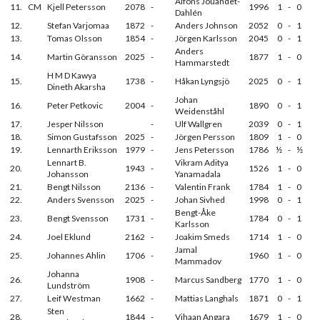
Alfons Jouandet-
11.
CM
Kjell Petersson
2078
-
1996
1
-
0
Dahlén
12.
Stefan Varjomaa
1872
-
Anders Johnson
2052
0
-
1
13.
Tomas Olsson
1854
-
Jörgen Karlsson
2045
0
-
1
Anders
14.
Martin Göransson
2025
-
1877
1
-
0
Hammarstedt
H M D Kawya
15.
1738
-
Håkan Lyngsjö
2025
0
-
1
Dineth Akarsha
Johan
16.
Peter Petkovic
2004
-
1890
0
-
1
Weidenståhl
17.
Jesper Nilsson
-
Ulf Wallgren
2039
0
-
1
18.
Simon Gustafsson
2025
-
Jörgen Persson
1809
1
-
0
19.
Lennarth Eriksson
1979
-
Jens Petersson
1786
½
-
½
Lennart B.
Vikram Aditya
20.
1943
-
1526
1
-
0
Johansson
Yanamadala
21.
Bengt Nilsson
2136
-
Valentin Frank
1784
1
-
0
22.
Anders Svensson
2025
-
Johan Sivhed
1998
0
-
1
Bengt-Åke
23.
Bengt Svensson
1731
-
1784
0
-
1
Karlsson
24.
Joel Eklund
2162
-
Joakim Smeds
1714
1
-
0
Jamal
25.
Johannes Ahlin
1706
-
1960
1
-
0
Mammadov
Johanna
26.
1908
-
Marcus Sandberg
1770
1
-
0
Lundström
27.
Leif Westman
1662
-
Mattias Langhals
1871
0
-
1
Sten
28.
1844
-
Vihaan Angara
1679
1
-
0