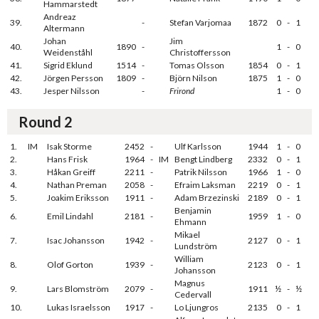
Hammarstedt
Andreaz
39.
-
Stefan Varjomaa
1872
0
-
1
Altermann
Johan
Jim
40.
1890
-
1
-
0
Weidenståhl
Christoffersson
41.
Sigrid Eklund
1514
-
Tomas Olsson
1854
0
-
1
42.
Jörgen Persson
1809
-
Björn Nilson
1875
1
-
0
43.
Jesper Nilsson
-
Frirond
1
-
0
Round 2
1.
IM
Isak Storme
2452
-
Ulf Karlsson
1944
1
-
0
2.
Hans Frisk
1964
-
IM
Bengt Lindberg
2332
0
-
1
3.
Håkan Greiff
2211
-
Patrik Nilsson
1966
1
-
0
4.
Nathan Preman
2058
-
Efraim Laksman
2219
0
-
1
5.
Joakim Eriksson
1911
-
Adam Brzezinski
2189
0
-
1
Benjamin
6.
Emil Lindahl
2181
-
1959
1
-
0
Ehmann
Mikael
7.
Isac Johansson
1942
-
2127
0
-
1
Lundström
William
8.
Olof Gorton
1939
-
2123
0
-
1
Johansson
Magnus
9.
Lars Blomström
2079
-
1911
½
-
½
Cedervall
10.
Lukas Israelsson
1917
-
Lo Ljungros
2135
0
-
1