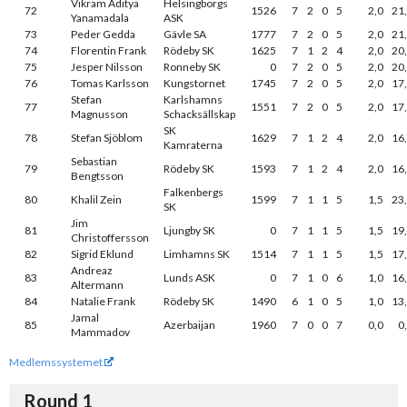
Vikram Aditya
Helsingborgs
72
1526
7
2
0
5
2,0
21
Yanamadala
ASK
73
Peder Gedda
Gävle SA
1777
7
2
0
5
2,0
21
74
Florentin Frank
Rödeby SK
1625
7
1
2
4
2,0
20
75
Jesper Nilsson
Ronneby SK
0
7
2
0
5
2,0
20
76
Tomas Karlsson
Kungstornet
1745
7
2
0
5
2,0
17
Stefan
Karlshamns
77
1551
7
2
0
5
2,0
17
Magnusson
Schacksällskap
SK
78
Stefan Sjöblom
1629
7
1
2
4
2,0
16
Kamraterna
Sebastian
79
Rödeby SK
1593
7
1
2
4
2,0
16
Bengtsson
Falkenbergs
80
Khalil Zein
1599
7
1
1
5
1,5
23
SK
Jim
81
Ljungby SK
0
7
1
1
5
1,5
19
Christoffersson
82
Sigrid Eklund
Limhamns SK
1514
7
1
1
5
1,5
17
Andreaz
83
Lunds ASK
0
7
1
0
6
1,0
16
Altermann
84
Natalie Frank
Rödeby SK
1490
6
1
0
5
1,0
13
Jamal
85
Azerbaijan
1960
7
0
0
7
0,0
0
Mammadov
Medlemssystemet
Round 1