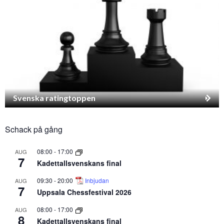
Svenska ratingtoppen
Schack på gång
08:00
-
17:00
AUG
7
Kadettallsvenskans final
09:30
-
20:00
Inbjudan
AUG
7
Uppsala Chessfestival 2026
08:00
-
17:00
AUG
8
Kadettallsvenskans final