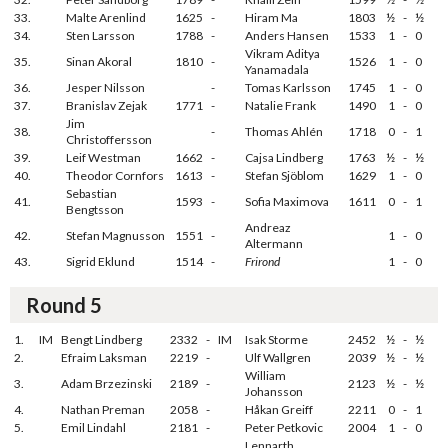
33.
Malte Arenlind
1625
-
Hiram Ma
1803
½
-
½
34.
Sten Larsson
1788
-
Anders Hansen
1533
1
-
0
Vikram Aditya
35.
Sinan Akoral
1810
-
1526
1
-
0
Yanamadala
36.
Jesper Nilsson
-
Tomas Karlsson
1745
1
-
0
37.
Branislav Zejak
1771
-
Natalie Frank
1490
1
-
0
Jim
38.
-
Thomas Ahlén
1718
0
-
1
Christoffersson
39.
Leif Westman
1662
-
Cajsa Lindberg
1763
½
-
½
40.
Theodor Cornfors
1613
-
Stefan Sjöblom
1629
1
-
0
Sebastian
41.
1593
-
Sofia Maximova
1611
0
-
1
Bengtsson
Andreaz
42.
Stefan Magnusson
1551
-
1
-
0
Altermann
43.
Sigrid Eklund
1514
-
Frirond
1
-
0
Round 5
1.
IM
Bengt Lindberg
2332
-
IM
Isak Storme
2452
½
-
½
2.
Efraim Laksman
2219
-
Ulf Wallgren
2039
½
-
½
William
3.
Adam Brzezinski
2189
-
2123
½
-
½
Johansson
4.
Nathan Preman
2058
-
Håkan Greiff
2211
0
-
1
5.
Emil Lindahl
2181
-
Peter Petkovic
2004
1
-
0
Lennarth