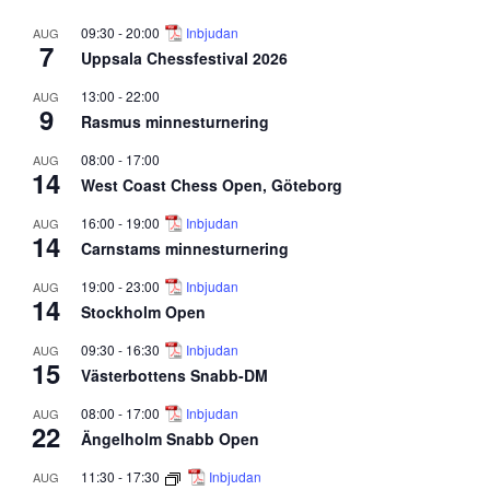
09:30
-
20:00
Inbjudan
AUG
7
Uppsala Chessfestival 2026
13:00
-
22:00
AUG
9
Rasmus minnesturnering
08:00
-
17:00
AUG
14
West Coast Chess Open, Göteborg
16:00
-
19:00
Inbjudan
AUG
14
Carnstams minnesturnering
19:00
-
23:00
Inbjudan
AUG
14
Stockholm Open
09:30
-
16:30
Inbjudan
AUG
15
Västerbottens Snabb-DM
08:00
-
17:00
Inbjudan
AUG
22
Ängelholm Snabb Open
11:30
-
17:30
Inbjudan
AUG