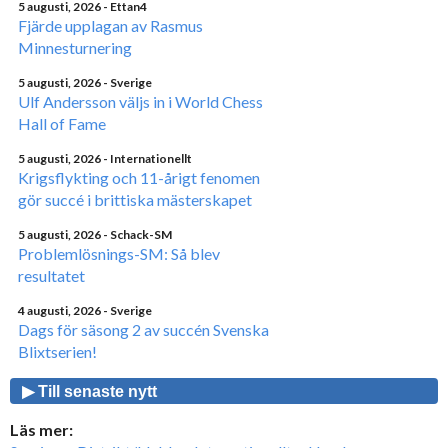
5 augusti, 2026
- Ettan4
Fjärde upplagan av Rasmus
Minnesturnering
5 augusti, 2026
- Sverige
Ulf Andersson väljs in i World Chess
Hall of Fame
5 augusti, 2026
- Internationellt
Krigsflykting och 11-årigt fenomen
gör succé i brittiska mästerskapet
5 augusti, 2026
- Schack-SM
Problemlösnings-SM: Så blev
resultatet
4 augusti, 2026
- Sverige
Dags för säsong 2 av succén Svenska
Blixtserien!
▶ Till senaste nytt
Läs mer: