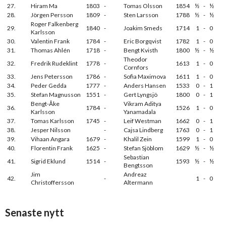
27.
Hiram Ma
1803
-
Tomas Olsson
1854
½
-
½
28.
Jörgen Persson
1809
-
Sten Larsson
1788
½
-
½
Roger Falkenberg
29.
1840
-
Joakim Smeds
1714
1
-
0
Karlsson
30.
Valentin Frank
1784
-
Eric Borgqvist
1782
1
-
0
31.
Thomas Ahlén
1718
-
Bengt Kvisth
1800
½
-
½
Theodor
32.
Fredrik Rudeklint
1778
-
1613
1
-
0
Cornfors
33.
Jens Petersson
1786
-
Sofia Maximova
1611
1
-
0
34.
Peder Gedda
1777
-
Anders Hansen
1533
0
-
1
35.
Stefan Magnusson
1551
-
Gert Lyngsjö
1800
0
-
1
Bengt-Åke
Vikram Aditya
36.
1784
-
1526
1
-
0
Karlsson
Yanamadala
37.
Tomas Karlsson
1745
-
Leif Westman
1662
0
-
1
38.
Jesper Nilsson
-
Cajsa Lindberg
1763
0
-
1
39.
Vihaan Angara
1679
-
Khalil Zein
1599
1
-
0
40.
Florentin Frank
1625
-
Stefan Sjöblom
1629
½
-
½
Sebastian
41.
Sigrid Eklund
1514
-
1593
½
-
½
Bengtsson
Jim
Andreaz
42.
-
1
-
0
Christoffersson
Altermann
Senaste nytt