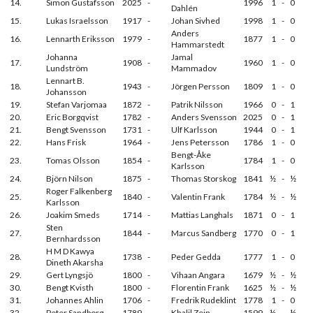
14.
Simon Gustafsson
2025
-
1996
1
-
0
Dahlén
15.
Lukas Israelsson
1917
-
Johan Sivhed
1998
1
-
0
Anders
16.
Lennarth Eriksson
1979
-
1877
1
-
0
Hammarstedt
Johanna
Jamal
17.
1908
-
1960
1
-
0
Lundström
Mammadov
Lennart B.
18.
1943
-
Jörgen Persson
1809
1
-
0
Johansson
19.
Stefan Varjomaa
1872
-
Patrik Nilsson
1966
0
-
1
20.
Eric Borgqvist
1782
-
Anders Svensson
2025
0
-
1
21.
Bengt Svensson
1731
-
Ulf Karlsson
1944
0
-
1
22.
Hans Frisk
1964
-
Jens Petersson
1786
1
-
0
Bengt-Åke
23.
Tomas Olsson
1854
-
1784
1
-
0
Karlsson
24.
Björn Nilson
1875
-
Thomas Storskog
1841
½
-
½
Roger Falkenberg
25.
1840
-
Valentin Frank
1784
½
-
½
Karlsson
26.
Joakim Smeds
1714
-
Mattias Langhals
1871
0
-
1
Sten
27.
1844
-
Marcus Sandberg
1770
0
-
1
Bernhardsson
H M D Kawya
28.
1738
-
Peder Gedda
1777
1
-
0
Dineth Akarsha
29.
Gert Lyngsjö
1800
-
Vihaan Angara
1679
½
-
½
30.
Bengt Kvisth
1800
-
Florentin Frank
1625
½
-
½
31.
Johannes Ahlin
1706
-
Fredrik Rudeklint
1778
1
-
0
32.
Peter Sandborg
1789
-
Khalil Zein
1599
½
-
½