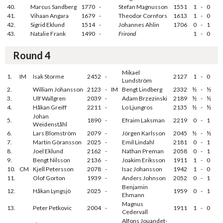
40.
Marcus Sandberg
1770
-
Stefan Magnusson
1551
1
-
0
41.
Vihaan Angara
1679
-
Theodor Cornfors
1613
1
-
0
42.
Sigrid Eklund
1514
-
Johannes Ahlin
1706
0
-
1
43.
Natalie Frank
1490
-
Frirond
1
-
0
Round 4
Mikael
1.
IM
Isak Storme
2452
-
2127
1
-
0
Lundström
2.
William Johansson
2123
-
IM
Bengt Lindberg
2332
½
-
½
3.
Ulf Wallgren
2039
-
Adam Brzezinski
2189
½
-
½
4.
Håkan Greiff
2211
-
Lo Ljungros
2135
½
-
½
Johan
5.
1890
-
Efraim Laksman
2219
0
-
1
Weidenståhl
6.
Lars Blomström
2079
-
Jörgen Karlsson
2045
½
-
½
7.
Martin Göransson
2025
-
Emil Lindahl
2181
0
-
1
8.
Joel Eklund
2162
-
Nathan Preman
2058
0
-
1
9.
Bengt Nilsson
2136
-
Joakim Eriksson
1911
1
-
0
10.
CM
Kjell Petersson
2078
-
Isac Johansson
1942
1
-
0
11.
Olof Gorton
1939
-
Anders Johnson
2052
0
-
1
Benjamin
12.
Håkan Lyngsjö
2025
-
1959
0
-
1
Ehmann
Magnus
13.
Peter Petkovic
2004
-
1911
1
-
0
Cedervall
Alfons Jouandet-