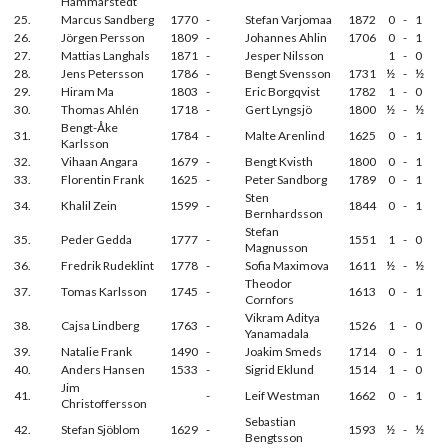
Hammarstedt
25.
Marcus Sandberg
1770
-
Stefan Varjomaa
1872
0
-
1
26.
Jörgen Persson
1809
-
Johannes Ahlin
1706
0
-
1
27.
Mattias Langhals
1871
-
Jesper Nilsson
1
-
0
28.
Jens Petersson
1786
-
Bengt Svensson
1731
½
-
½
29.
Hiram Ma
1803
-
Eric Borgqvist
1782
1
-
0
30.
Thomas Ahlén
1718
-
Gert Lyngsjö
1800
½
-
½
Bengt-Åke
31.
1784
-
Malte Arenlind
1625
0
-
1
Karlsson
32.
Vihaan Angara
1679
-
Bengt Kvisth
1800
0
-
1
33.
Florentin Frank
1625
-
Peter Sandborg
1789
0
-
1
Sten
34.
Khalil Zein
1599
-
1844
0
-
1
Bernhardsson
Stefan
35.
Peder Gedda
1777
-
1551
1
-
0
Magnusson
36.
Fredrik Rudeklint
1778
-
Sofia Maximova
1611
½
-
½
Theodor
37.
Tomas Karlsson
1745
-
1613
0
-
1
Cornfors
Vikram Aditya
38.
Cajsa Lindberg
1763
-
1526
1
-
0
Yanamadala
39.
Natalie Frank
1490
-
Joakim Smeds
1714
0
-
1
40.
Anders Hansen
1533
-
Sigrid Eklund
1514
1
-
0
Jim
41.
-
Leif Westman
1662
0
-
1
Christoffersson
Sebastian
42.
Stefan Sjöblom
1629
-
1593
½
-
½
Bengtsson