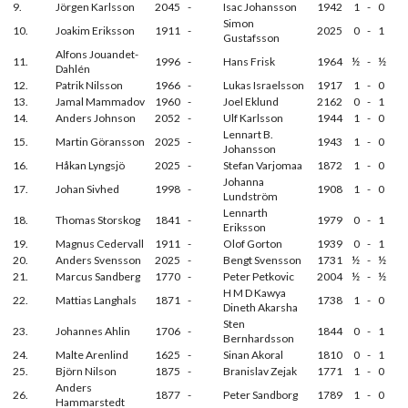
9.
Jörgen Karlsson
2045
-
Isac Johansson
1942
1
-
0
Simon
10.
Joakim Eriksson
1911
-
2025
0
-
1
Gustafsson
Alfons Jouandet-
11.
1996
-
Hans Frisk
1964
½
-
½
Dahlén
12.
Patrik Nilsson
1966
-
Lukas Israelsson
1917
1
-
0
13.
Jamal Mammadov
1960
-
Joel Eklund
2162
0
-
1
14.
Anders Johnson
2052
-
Ulf Karlsson
1944
1
-
0
Lennart B.
15.
Martin Göransson
2025
-
1943
1
-
0
Johansson
16.
Håkan Lyngsjö
2025
-
Stefan Varjomaa
1872
1
-
0
Johanna
17.
Johan Sivhed
1998
-
1908
1
-
0
Lundström
Lennarth
18.
Thomas Storskog
1841
-
1979
0
-
1
Eriksson
19.
Magnus Cedervall
1911
-
Olof Gorton
1939
0
-
1
20.
Anders Svensson
2025
-
Bengt Svensson
1731
½
-
½
21.
Marcus Sandberg
1770
-
Peter Petkovic
2004
½
-
½
H M D Kawya
22.
Mattias Langhals
1871
-
1738
1
-
0
Dineth Akarsha
Sten
23.
Johannes Ahlin
1706
-
1844
0
-
1
Bernhardsson
24.
Malte Arenlind
1625
-
Sinan Akoral
1810
0
-
1
25.
Björn Nilson
1875
-
Branislav Zejak
1771
1
-
0
Anders
26.
1877
-
Peter Sandborg
1789
1
-
0
Hammarstedt