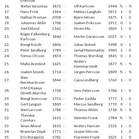
Eriksson
16.
Stefan Varjomaa
1872
-
Ulf Karlsson
1944
½
-
½
17.
Hans Frisk
1964
-
Mattias Langhals
1871
1
-
0
18.
Nathan Preman
2058
-
Björn Nilson
1875
1
-
0
19.
Johannes Ahlin
1706
-
Joakim Eriksson
1911
0
-
1
20.
Joel Eklund
2162
-
Hiram Ma
1803
1
-
0
Roger Falkenberg
21.
1840
-
Martin Göransson
2025
0
-
1
Karlsson
22.
Bengt Kvisth
1800
-
Johan Sivhed
1998
0
-
1
23.
Peter Sandborg
1789
-
Jamal Mammadov
1960
1
-
0
24.
Tomas Olsson
1854
-
Thomas Storskog
1841
0
-
1
Anders
25.
Malte Arenlind
1625
-
1877
½
-
½
Hammarstedt
26.
Joakim Smeds
1714
-
Jörgen Persson
1809
½
-
½
Sten
27.
1844
-
Cajsa Lindberg
1763
1
-
0
Bernhardsson
H M D Kawya
28.
1738
-
Jens Petersson
1786
1
-
0
Dineth Akarsha
29.
Bengt Svensson
1731
-
Peder Gedda
1777
1
-
0
30.
Gert Lyngsjö
1800
-
Marcus Sandberg
1770
0
-
1
31.
Sten Larsson
1788
-
Thomas Ahlén
1718
½
-
½
Theodor
32.
1613
-
Valentin Frank
1784
½
-
½
Cornfors
33.
Sinan Akoral
1810
-
Anders Hansen
1533
1
-
0
34.
Branislav Zejak
1771
-
Jesper Nilsson
1
-
0
35.
Eric Borgqvist
1782
-
Florentin Frank
1625
1
-
0