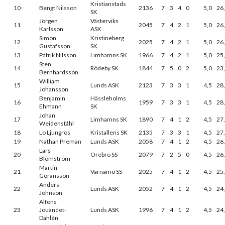
Kristianstads
10
Bengt Nilsson
2136
7
3
4
0
5,0
26
SK
Jörgen
Västerviks
11
2045
7
4
2
1
5,0
26
Karlsson
ASK
Simon
Kristineberg
12
2025
7
4
2
1
5,0
26
Gustafsson
SK
13
Patrik Nilsson
Limhamns SK
1966
7
4
2
1
5,0
25
Sten
14
Rödeby SK
1844
7
5
0
2
5,0
23
Bernhardsson
William
15
Lunds ASK
2123
7
3
3
1
4,5
28
Johansson
Benjamin
Hässleholms
16
1959
7
3
3
1
4,5
28
Ehmann
SK
Johan
17
Limhamns SK
1890
7
4
1
2
4,5
27
Weidenståhl
18
Lo Ljungros
Kristallens SK
2135
7
3
3
1
4,5
27
19
Nathan Preman
Lunds ASK
2058
7
4
1
2
4,5
26
Lars
20
Örebro SS
2079
7
2
5
0
4,5
26
Blomström
Martin
21
Värnamo SS
2025
7
4
1
2
4,5
25
Göransson
Anders
22
Lunds ASK
2052
7
4
1
2
4,5
24
Johnson
Alfons
23
Jouandet-
Lunds ASK
1996
7
4
1
2
4,5
24
Dahlén