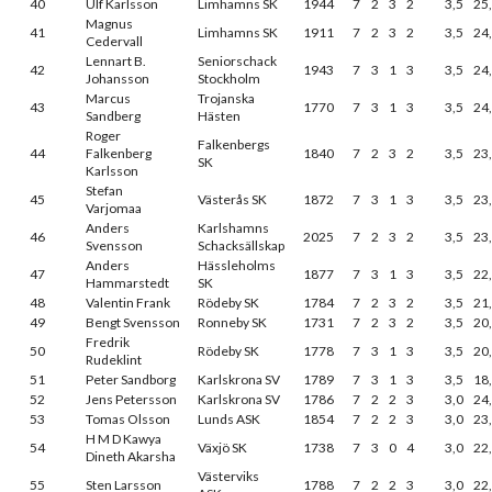
40
Ulf Karlsson
Limhamns SK
1944
7
2
3
2
3,5
25
Magnus
41
Limhamns SK
1911
7
2
3
2
3,5
24
Cedervall
Lennart B.
Seniorschack
42
1943
7
3
1
3
3,5
24
Johansson
Stockholm
Marcus
Trojanska
43
1770
7
3
1
3
3,5
24
Sandberg
Hästen
Roger
Falkenbergs
44
Falkenberg
1840
7
2
3
2
3,5
23
SK
Karlsson
Stefan
45
Västerås SK
1872
7
3
1
3
3,5
23
Varjomaa
Anders
Karlshamns
46
2025
7
2
3
2
3,5
23
Svensson
Schacksällskap
Anders
Hässleholms
47
1877
7
3
1
3
3,5
22
Hammarstedt
SK
48
Valentin Frank
Rödeby SK
1784
7
2
3
2
3,5
21
49
Bengt Svensson
Ronneby SK
1731
7
2
3
2
3,5
20
Fredrik
50
Rödeby SK
1778
7
3
1
3
3,5
20
Rudeklint
51
Peter Sandborg
Karlskrona SV
1789
7
3
1
3
3,5
18
52
Jens Petersson
Karlskrona SV
1786
7
2
2
3
3,0
24
53
Tomas Olsson
Lunds ASK
1854
7
2
2
3
3,0
23
H M D Kawya
54
Växjö SK
1738
7
3
0
4
3,0
22
Dineth Akarsha
Västerviks
55
Sten Larsson
1788
7
2
2
3
3,0
22