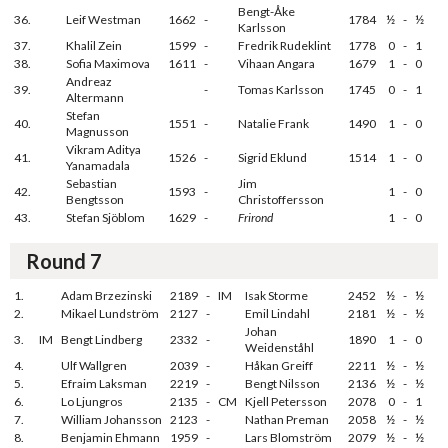
Bengt-Åke
36.
Leif Westman
1662
-
1784
½
-
½
Karlsson
37.
Khalil Zein
1599
-
Fredrik Rudeklint
1778
0
-
1
38.
Sofia Maximova
1611
-
Vihaan Angara
1679
1
-
0
Andreaz
39.
-
Tomas Karlsson
1745
0
-
1
Altermann
Stefan
40.
1551
-
Natalie Frank
1490
1
-
0
Magnusson
Vikram Aditya
41.
1526
-
Sigrid Eklund
1514
1
-
0
Yanamadala
Sebastian
Jim
42.
1593
-
1
-
0
Bengtsson
Christoffersson
43.
Stefan Sjöblom
1629
-
Frirond
1
-
0
Round 7
1.
Adam Brzezinski
2189
-
IM
Isak Storme
2452
½
-
½
2.
Mikael Lundström
2127
-
Emil Lindahl
2181
½
-
½
Johan
3.
IM
Bengt Lindberg
2332
-
1890
1
-
0
Weidenståhl
4.
Ulf Wallgren
2039
-
Håkan Greiff
2211
½
-
½
5.
Efraim Laksman
2219
-
Bengt Nilsson
2136
½
-
½
6.
Lo Ljungros
2135
-
CM
Kjell Petersson
2078
0
-
1
7.
William Johansson
2123
-
Nathan Preman
2058
½
-
½
8.
Benjamin Ehmann
1959
-
Lars Blomström
2079
½
-
½