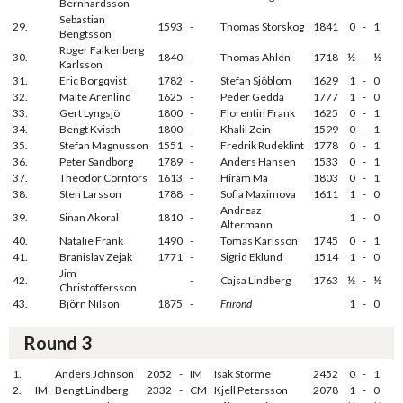
Bernhardsson
Sebastian
29.
1593
-
Thomas Storskog
1841
0
-
1
Bengtsson
Roger Falkenberg
30.
1840
-
Thomas Ahlén
1718
½
-
½
Karlsson
31.
Eric Borgqvist
1782
-
Stefan Sjöblom
1629
1
-
0
32.
Malte Arenlind
1625
-
Peder Gedda
1777
1
-
0
33.
Gert Lyngsjö
1800
-
Florentin Frank
1625
0
-
1
34.
Bengt Kvisth
1800
-
Khalil Zein
1599
0
-
1
35.
Stefan Magnusson
1551
-
Fredrik Rudeklint
1778
0
-
1
36.
Peter Sandborg
1789
-
Anders Hansen
1533
0
-
1
37.
Theodor Cornfors
1613
-
Hiram Ma
1803
0
-
1
38.
Sten Larsson
1788
-
Sofia Maximova
1611
1
-
0
Andreaz
39.
Sinan Akoral
1810
-
1
-
0
Altermann
40.
Natalie Frank
1490
-
Tomas Karlsson
1745
0
-
1
41.
Branislav Zejak
1771
-
Sigrid Eklund
1514
1
-
0
Jim
42.
-
Cajsa Lindberg
1763
½
-
½
Christoffersson
43.
Björn Nilson
1875
-
Frirond
1
-
0
Round 3
1.
Anders Johnson
2052
-
IM
Isak Storme
2452
0
-
1
2.
IM
Bengt Lindberg
2332
-
CM
Kjell Petersson
2078
1
-
0