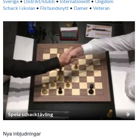
Sverige
•
Distrikt/klubb
•
Internationellt
•
Ungdom
Schack i skolan
•
Förbundsnytt
•
Damer
•
Veteran
Spela schacktävling
Nya inbjudningar