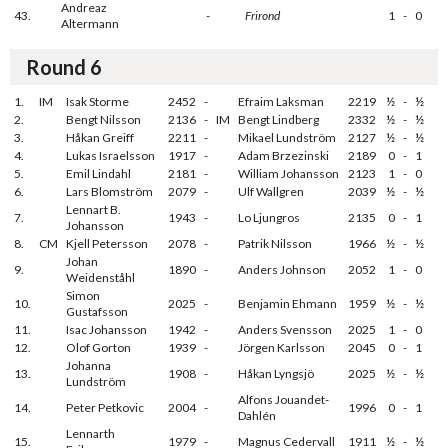
Andreaz
43.
-
Frirond
1
-
0
Altermann
Round 6
1.
IM
Isak Storme
2452
-
Efraim Laksman
2219
½
-
½
2.
Bengt Nilsson
2136
-
IM
Bengt Lindberg
2332
½
-
½
3.
Håkan Greiff
2211
-
Mikael Lundström
2127
½
-
½
4.
Lukas Israelsson
1917
-
Adam Brzezinski
2189
0
-
1
5.
Emil Lindahl
2181
-
William Johansson
2123
1
-
0
6.
Lars Blomström
2079
-
Ulf Wallgren
2039
½
-
½
Lennart B.
7.
1943
-
Lo Ljungros
2135
0
-
1
Johansson
8.
CM
Kjell Petersson
2078
-
Patrik Nilsson
1966
½
-
½
Johan
9.
1890
-
Anders Johnson
2052
1
-
0
Weidenståhl
Simon
10.
2025
-
Benjamin Ehmann
1959
½
-
½
Gustafsson
11.
Isac Johansson
1942
-
Anders Svensson
2025
1
-
0
12.
Olof Gorton
1939
-
Jörgen Karlsson
2045
0
-
1
Johanna
13.
1908
-
Håkan Lyngsjö
2025
½
-
½
Lundström
Alfons Jouandet-
14.
Peter Petkovic
2004
-
1996
0
-
1
Dahlén
Lennarth
15.
1979
-
Magnus Cedervall
1911
½
-
½