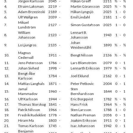
3.
Jörgen Karlsson
2045
-
Håkan Greiff
2211
½
-
½
4.
Efraim Laksman
2219
-
Martin Göransson
2025
½
-
½
5.
Adam Brzezinski
2189
-
Håkan Lyngsjö
2025
1
-
0
6.
Ulf Wallgren
2039
-
Emil Lindahl
2181
1
-
0
Mikael
7.
2127
-
Simon Gustafsson
2025
1
-
0
Lundström
William
Lennart B.
8.
2123
-
1943
1
-
0
Johansson
Johansson
Johan
9.
Lo Ljungros
2135
-
1890
½
-
½
Weidenståhl
Magnus
10.
1911
-
Bengt Nilsson
2136
½
-
½
Cedervall
11.
Jens Petersson
1786
-
Lars Blomström
2079
0
-
1
12.
Johan Sivhed
1998
-
Lennarth Eriksson
1979
½
-
½
Bengt-Åke
13.
1784
-
Joel Eklund
2162
0
-
1
Karlsson
14.
Mattias Langhals
1871
-
Peter Petkovic
2004
0
-
1
Jamal
Sten
15.
1960
-
1844
0
-
1
Mammadov
Bernhardsson
16.
Ulf Karlsson
1944
-
Eric Borgqvist
1782
½
-
½
17.
Thomas Storskog
1841
-
Hans Frisk
1964
½
-
½
18.
Patrik Nilsson
1966
-
Sten Larsson
1788
1
-
0
19.
Fredrik Rudeklint
1778
-
Nathan Preman
2058
0
-
1
20.
Hiram Ma
1803
-
Joakim Eriksson
1911
0
-
1
21.
Tomas Karlsson
1745
-
Isac Johansson
1942
0
-
1
Benjamin