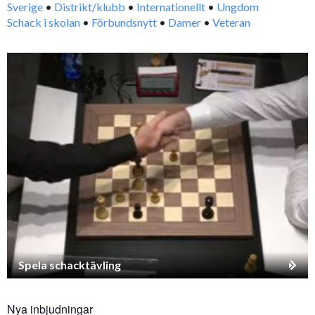
Sverige
•
Distrikt/klubb
•
Internationellt
•
Ungdom
Schack i skolan
•
Förbundsnytt
•
Damer
•
Veteran
Spela schacktävling
Nya inbjudningar