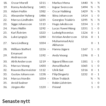
18.
Oscar Morell
1311
-
Markus Mena
1440
½
-
½
19.
Ronny Anderberg
1401
-
Ingvar Svensson
1494
½
-
½
20.
Adam Hultin
1382
-
Oscar Nabbing
1429
½
-
½
21.
Alexander Nyberg
1486
-
Stina Johansson
1414
1
-
0
22.
Marcus Lindholm
1235
-
Georgios Tsiakiris
1395
½
-
½
23.
Sigge Johansson
1113
-
Hugo Jakobsson
1334
1
-
0
24.
Hans Wallin
1292
-
Lucas Yuwei Wang
1331
1
-
0
25.
Karl Åström
1323
-
Ludwig Rosenius
1126
0
-
1
26.
Luke Lyngsjö
1280
-
Kristian Andersson
1316
0
-
1
Muhammad Aziz
27.
Sara Lindborg
1034
-
0
-
1
Akhunov
28.
William Steffert
1226
-
Hanna Jägare
1167
1
-
0
Emanuel
29.
1192
-
Andy Voong
1196
0
-
1
Andreasson
30.
Alrik Andersson
1219
-
Sigvard Åkesson
1181
1
-
0
31.
Marcus Voong
1430
-
Anna Blauhut
1065
1
-
0
32.
Rouven Burmeister
1112
-
Ulrik Sixt
1316
0
-
1
33.
Gustav Johansson
1158
-
Filip Dingertz
1232
0
-
1
34.
Marcus Nordin
1054
-
Elton Trobäck
½
-
½
35.
Arvid Svalner
-
Robin Lidström
1
-
0
36.
Jörgen Ahr
1120
-
Frirond
1
-
0
Senaste nytt