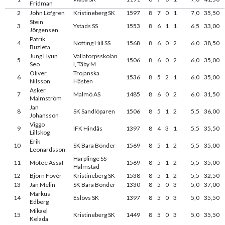
Fridman
2
John Löfgren
Kristineberg SK
1597
8
7
0
1
7,0
35,50
Stein
3
Ystads SS
1553
8
6
1
1
6,5
33,00
Jörgensen
Patrik
4
Notting Hill SS
1568
8
6
0
2
6,0
38,50
Buzleta
Jung Hyun
Vallatorpsskolan
5
1506
8
6
0
2
6,0
35,00
Seo
I, Täby M
Oliver
Trojanska
6
1536
8
5
2
1
6,0
35,00
Nilsson
Hästen
Asker
7
Malmö AS
1485
8
6
0
2
6,0
31,50
Malmström
Jan
8
SK Sandlöparen
1506
8
5
1
2
5,5
36,00
Johansson
Viggo
9
IFK Hindås
1397
8
4
3
1
5,5
35,50
Lillskog
Erik
10
SK Bara Bönder
1569
8
5
1
2
5,5
35,00
Leonardsson
Harplinge SS-
11
Motee Assaf
1569
8
5
1
2
5,5
35,00
Halmstad
12
Björn Fovér
Kristineberg SK
1538
8
5
1
2
5,5
32,50
13
Jan Melin
SK Bara Bönder
1330
8
5
0
3
5,0
37,00
Markus
14
Eslövs SK
1397
8
5
0
3
5,0
35,50
Edberg
Mikael
15
Kristineberg SK
1449
8
5
0
3
5,0
35,50
Kelada