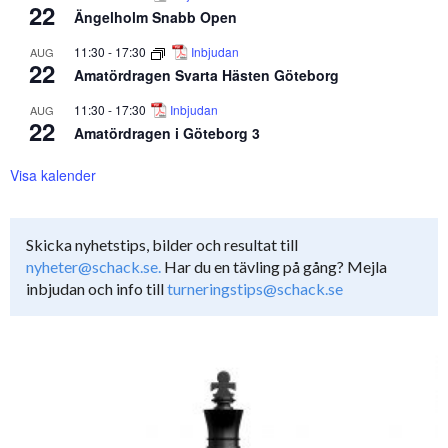
22
Ängelholm Snabb Open
11:30
-
17:30
Inbjudan
AUG
22
Amatördragen Svarta Hästen Göteborg
11:30
-
17:30
Inbjudan
AUG
22
Amatördragen i Göteborg 3
Visa kalender
Skicka nyhetstips, bilder och resultat till
nyheter@schack.se.
Har du en tävling på gång? Mejla
inbjudan och info till
turneringstips@schack.se