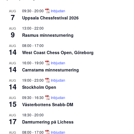
09:30
-
20:00
Inbjudan
AUG
7
Uppsala Chessfestival 2026
13:00
-
22:00
AUG
9
Rasmus minnesturnering
08:00
-
17:00
AUG
14
West Coast Chess Open, Göteborg
16:00
-
19:00
Inbjudan
AUG
14
Carnstams minnesturnering
19:00
-
23:00
Inbjudan
AUG
14
Stockholm Open
09:30
-
16:30
Inbjudan
AUG
15
Västerbottens Snabb-DM
18:30
-
20:00
AUG
17
Damturnering på Lichess
08:00
-
17:00
Inbjudan
AUG