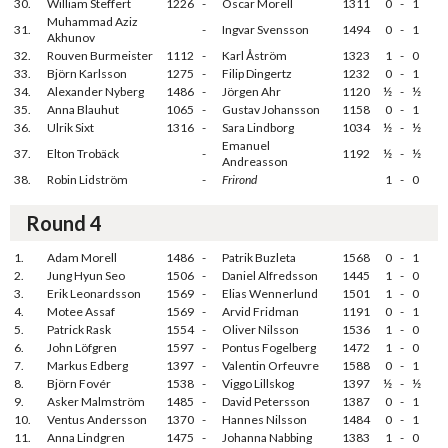
30.
William Steffert
1226
-
Oscar Morell
1311
0
-
1
Muhammad Aziz
31.
-
Ingvar Svensson
1494
0
-
1
Akhunov
32.
Rouven Burmeister
1112
-
Karl Åström
1323
1
-
0
33.
Björn Karlsson
1275
-
Filip Dingertz
1232
0
-
1
34.
Alexander Nyberg
1486
-
Jörgen Ahr
1120
½
-
½
35.
Anna Blauhut
1065
-
Gustav Johansson
1158
0
-
1
36.
Ulrik Sixt
1316
-
Sara Lindborg
1034
½
-
½
Emanuel
37.
Elton Trobäck
-
1192
½
-
½
Andreasson
38.
Robin Lidström
-
Frirond
1
-
0
Round 4
1.
Adam Morell
1486
-
Patrik Buzleta
1568
0
-
1
2.
Jung Hyun Seo
1506
-
Daniel Alfredsson
1445
1
-
0
3.
Erik Leonardsson
1569
-
Elias Wennerlund
1501
1
-
0
4.
Motee Assaf
1569
-
Arvid Fridman
1191
0
-
1
5.
Patrick Rask
1554
-
Oliver Nilsson
1536
1
-
0
6.
John Löfgren
1597
-
Pontus Fogelberg
1472
1
-
0
7.
Markus Edberg
1397
-
Valentin Orfeuvre
1588
0
-
1
8.
Björn Fovér
1538
-
Viggo Lillskog
1397
½
-
½
9.
Asker Malmström
1485
-
David Petersson
1387
0
-
1
10.
Ventus Andersson
1370
-
Hannes Nilsson
1484
0
-
1
11.
Anna Lindgren
1475
-
Johanna Nabbing
1383
1
-
0