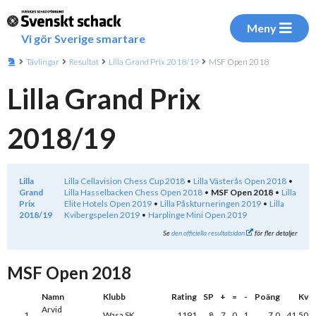
Meny
Vi gör Sverige smartare
Tävlingar
Resultat
Lilla Grand Prix 2018/19
MSF Open 2018
Lilla Grand Prix
2018/19
Lilla
Lilla Cellavision Chess Cup 2018
Lilla Västerås Open 2018
Grand
Lilla Hasselbacken Chess Open 2018
MSF Open 2018
Lilla
Prix
Elite Hotels Open 2019
Lilla Påskturneringen 2019
Lilla
2018/19
Kvibergspelen 2019
Harplinge Mini Open 2019
Se
den officiella resultatsidan
för fler detaljer
MSF Open 2018
Namn
Klubb
Rating
SP
+
=
-
Poäng
Kv
Arvid
1
Wasa SK
1191
8
7
0
1
7,0
41,50