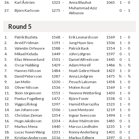
36.
Karl Åström
1323
-
Anna Blauhut
1065
1
-
0
Muhammad Aziz
37.
Björn Karlsson
1275
-
0
-
1
Akhunov
Round 5
1.
Patrik Buzleta
1568
-
Erik Leonardsson
1569
1
-
0
2.
Arvid Fridman
1191
-
Jung Hyun Seo
1506
1
-
0
3.
Valentin Orfeuvre
1588
-
Patrick Rask
1554
1
-
0
4.
Mikael Kelada
1449
-
John Löfgren
1597
0
-
1
5.
Elias Wennerlund
1501
-
Daniel Alfredsson
1445
0
-
1
6.
Oscar Nabbing
1429
-
Adam Morell
1486
½
-
½
7.
Hannes Nilsson
1484
-
Noah Gebre Hiwot
1423
1
-
0
8.
David Petersson
1387
-
Anna Lindgren
1475
½
-
½
9.
Jan Melin
1330
-
Pesach Laksman
1458
1
-
0
10.
Oliver Nilsson
1536
-
Motee Assaf
1569
1
-
0
11.
Stein Jörgensen
1553
-
Ywonne Wetterling
1430
1
-
0
12.
Pontus Fogelberg
1472
-
Björn Fovér
1538
0
-
1
13.
Viggo Lillskog
1397
-
Hamid Kharraziha
1523
1
-
0
14.
Jan Johansson
1506
-
Love Mentzoni
1219
1
-
0
15.
Christian Zeman
1354
-
Ingvar Svensson
1494
1
-
0
16.
Hugo Jakobsson
1334
-
Asker Malmström
1485
0
-
1
17.
Markus Mena
1440
-
Marcus Lindholm
1235
1
-
0
18.
Lucas Yuwei Wang
1331
-
Ronny Anderberg
1401
0
-
1
19.
Kristian Andersson
1316
-
Markus Edberg
1397
0
-
1