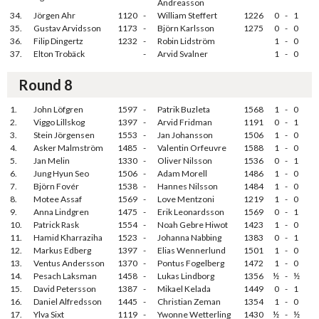
Andreasson
34.
Jörgen Ahr
1120
-
William Steffert
1226
0
-
1
35.
Gustav Arvidsson
1173
-
Björn Karlsson
1275
0
-
0
36.
Filip Dingertz
1232
-
Robin Lidström
1
-
0
37.
Elton Trobäck
-
Arvid Svalner
1
-
0
Round 8
1.
John Löfgren
1597
-
Patrik Buzleta
1568
1
-
0
2.
Viggo Lillskog
1397
-
Arvid Fridman
1191
0
-
1
3.
Stein Jörgensen
1553
-
Jan Johansson
1506
1
-
0
4.
Asker Malmström
1485
-
Valentin Orfeuvre
1588
1
-
0
5.
Jan Melin
1330
-
Oliver Nilsson
1536
0
-
1
6.
Jung Hyun Seo
1506
-
Adam Morell
1486
1
-
0
7.
Björn Fovér
1538
-
Hannes Nilsson
1484
1
-
0
8.
Motee Assaf
1569
-
Love Mentzoni
1219
1
-
0
9.
Anna Lindgren
1475
-
Erik Leonardsson
1569
0
-
1
10.
Patrick Rask
1554
-
Noah Gebre Hiwot
1423
1
-
0
11.
Hamid Kharraziha
1523
-
Johanna Nabbing
1383
0
-
1
12.
Markus Edberg
1397
-
Elias Wennerlund
1501
1
-
0
13.
Ventus Andersson
1370
-
Pontus Fogelberg
1472
1
-
0
14.
Pesach Laksman
1458
-
Lukas Lindborg
1356
½
-
½
15.
David Petersson
1387
-
Mikael Kelada
1449
0
-
1
16.
Daniel Alfredsson
1445
-
Christian Zeman
1354
1
-
0
17.
Ylva Sixt
1119
-
Ywonne Wetterling
1430
½
-
½