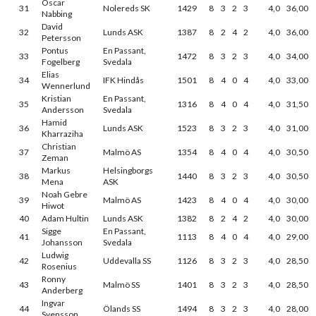
Oscar
31
Nolereds SK
1429
8
3
2
3
4,0
36,00
Nabbing
David
32
Lunds ASK
1387
8
2
4
2
4,0
36,00
Petersson
Pontus
En Passant,
33
1472
8
3
2
3
4,0
34,00
Fogelberg
Svedala
Elias
34
IFK Hindås
1501
8
4
0
4
4,0
33,00
Wennerlund
Kristian
En Passant,
35
1316
8
4
0
4
4,0
31,50
Andersson
Svedala
Hamid
36
Lunds ASK
1523
8
3
2
3
4,0
31,00
Kharraziha
Christian
37
Malmö AS
1354
8
4
0
4
4,0
30,50
Zeman
Markus
Helsingborgs
38
1440
8
3
2
3
4,0
30,50
Mena
ASK
Noah Gebre
39
Malmö AS
1423
8
4
0
4
4,0
30,00
Hiwot
40
Adam Hultin
Lunds ASK
1382
8
2
4
2
4,0
30,00
Sigge
En Passant,
41
1113
8
4
0
4
4,0
29,00
Johansson
Svedala
Ludwig
42
Uddevalla SS
1126
8
3
2
3
4,0
28,50
Rosenius
Ronny
43
Malmö SS
1401
8
3
2
3
4,0
28,50
Anderberg
Ingvar
44
Ölands SS
1494
8
3
2
3
4,0
28,00
Svensson