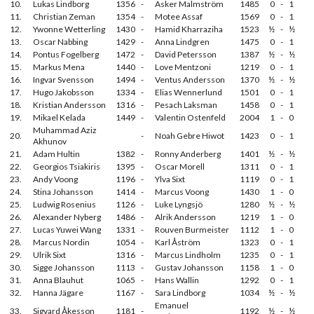
10.
Lukas Lindborg
1356
-
Asker Malmström
1485
0
-
1
11.
Christian Zeman
1354
-
Motee Assaf
1569
0
-
1
12.
Ywonne Wetterling
1430
-
Hamid Kharraziha
1523
½
-
½
13.
Oscar Nabbing
1429
-
Anna Lindgren
1475
0
-
1
14.
Pontus Fogelberg
1472
-
David Petersson
1387
½
-
½
15.
Markus Mena
1440
-
Love Mentzoni
1219
0
-
1
16.
Ingvar Svensson
1494
-
Ventus Andersson
1370
½
-
½
17.
Hugo Jakobsson
1334
-
Elias Wennerlund
1501
0
-
1
18.
Kristian Andersson
1316
-
Pesach Laksman
1458
0
-
1
19.
Mikael Kelada
1449
-
Valentin Ostenfeld
2004
1
-
0
Muhammad Aziz
20.
-
Noah Gebre Hiwot
1423
0
-
1
Akhunov
21.
Adam Hultin
1382
-
Ronny Anderberg
1401
½
-
½
22.
Georgios Tsiakiris
1395
-
Oscar Morell
1311
0
-
1
23.
Andy Voong
1196
-
Ylva Sixt
1119
0
-
1
24.
Stina Johansson
1414
-
Marcus Voong
1430
1
-
0
25.
Ludwig Rosenius
1126
-
Luke Lyngsjö
1280
½
-
½
26.
Alexander Nyberg
1486
-
Alrik Andersson
1219
1
-
0
27.
Lucas Yuwei Wang
1331
-
Rouven Burmeister
1112
1
-
0
28.
Marcus Nordin
1054
-
Karl Åström
1323
0
-
1
29.
Ulrik Sixt
1316
-
Marcus Lindholm
1235
0
-
1
30.
Sigge Johansson
1113
-
Gustav Johansson
1158
1
-
0
31.
Anna Blauhut
1065
-
Hans Wallin
1292
0
-
1
32.
Hanna Jägare
1167
-
Sara Lindborg
1034
½
-
½
Emanuel
33.
Sigvard Åkesson
1181
-
1192
½
-
½