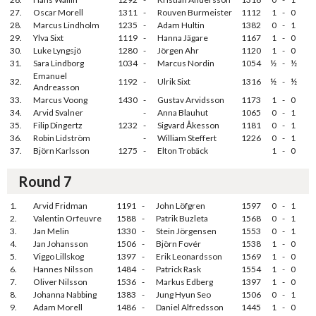
27.
Oscar Morell
1311
-
Rouven Burmeister
1112
1
-
0
28.
Marcus Lindholm
1235
-
Adam Hultin
1382
0
-
1
29.
Ylva Sixt
1119
-
Hanna Jägare
1167
1
-
0
30.
Luke Lyngsjö
1280
-
Jörgen Ahr
1120
1
-
0
31.
Sara Lindborg
1034
-
Marcus Nordin
1054
½
-
½
Emanuel
32.
1192
-
Ulrik Sixt
1316
½
-
½
Andreasson
33.
Marcus Voong
1430
-
Gustav Arvidsson
1173
1
-
0
34.
Arvid Svalner
-
Anna Blauhut
1065
0
-
1
35.
Filip Dingertz
1232
-
Sigvard Åkesson
1181
0
-
1
36.
Robin Lidström
-
William Steffert
1226
0
-
1
37.
Björn Karlsson
1275
-
Elton Trobäck
1
-
0
Round 7
1.
Arvid Fridman
1191
-
John Löfgren
1597
0
-
1
2.
Valentin Orfeuvre
1588
-
Patrik Buzleta
1568
0
-
1
3.
Jan Melin
1330
-
Stein Jörgensen
1553
0
-
1
4.
Jan Johansson
1506
-
Björn Fovér
1538
1
-
0
5.
Viggo Lillskog
1397
-
Erik Leonardsson
1569
1
-
0
6.
Hannes Nilsson
1484
-
Patrick Rask
1554
1
-
0
7.
Oliver Nilsson
1536
-
Markus Edberg
1397
1
-
0
8.
Johanna Nabbing
1383
-
Jung Hyun Seo
1506
0
-
1
9.
Adam Morell
1486
-
Daniel Alfredsson
1445
1
-
0