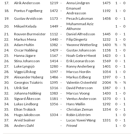
17.
Alrik Andersson
1219
-
Anna Lindgren
1475
1
-
0
Emanuel
18.
Pontus Fogelberg
1472
-
1192
1
-
0
Andreasson
19.
Gustav Arvidsson
1173
-
Pesach Laksman
1458
0
-
1
Muhammad Aziz
20.
Mikael Kelada
1449
-
1
-
0
Akhunov
21.
Rouven Burmeister
1112
-
Daniel Alfredsson
1445
0
-
1
22.
Markus Mena
1440
-
Filip Dingertz
1232
1
-
0
23.
Adam Hultin
1382
-
Ywonne Wetterling
1430
½
-
½
24.
Oscar Nabbing
1429
-
Gustav Johansson
1158
1
-
0
25.
Hanna Jägare
1167
-
Noah Gebre Hiwot
1423
0
-
1
26.
Stina Johansson
1414
-
Erik Leonardsson
1569
0
-
1
27.
Luke Lyngsjö
1280
-
Ronny Anderberg
1401
0
-
1
28.
Viggo Lillskog
1397
-
Marcus Nordin
1054
1
-
0
29.
Alexander Nyberg
1486
-
Markus Edberg
1397
0
-
1
30.
Georgios Tsiakiris
1395
-
Valentin Ostenfeld
2004
½
-
½
31.
Ulrik Sixt
1316
-
David Petersson
1387
0
-
1
32.
Johanna Nabbing
1383
-
Marcus Voong
1430
1
-
0
33.
Sigvard Åkesson
1181
-
Ventus Andersson
1370
0
-
1
34.
Lukas Lindborg
1356
-
Hans Wallin
1292
0
-
1
35.
Elton Trobäck
-
Christian Zeman
1354
0
-
1
36.
Hugo Jakobsson
1334
-
Robin Lidström
1
-
0
37.
Arvid Svalner
-
Lucas Yuwei Wang
1331
0
-
1
38.
Anders Dahl
-
Frirond
1
-
0