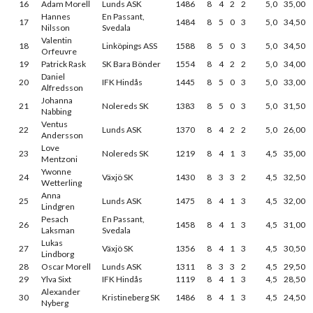
16
Adam Morell
Lunds ASK
1486
8
4
2
2
5,0
35,00
Hannes
En Passant,
17
1484
8
5
0
3
5,0
34,50
Nilsson
Svedala
Valentin
18
Linköpings ASS
1588
8
5
0
3
5,0
34,50
Orfeuvre
19
Patrick Rask
SK Bara Bönder
1554
8
4
2
2
5,0
34,00
Daniel
20
IFK Hindås
1445
8
5
0
3
5,0
33,00
Alfredsson
Johanna
21
Nolereds SK
1383
8
5
0
3
5,0
31,50
Nabbing
Ventus
22
Lunds ASK
1370
8
4
2
2
5,0
26,00
Andersson
Love
23
Nolereds SK
1219
8
4
1
3
4,5
35,00
Mentzoni
Ywonne
24
Växjö SK
1430
8
3
3
2
4,5
32,50
Wetterling
Anna
25
Lunds ASK
1475
8
4
1
3
4,5
32,00
Lindgren
Pesach
En Passant,
26
1458
8
4
1
3
4,5
31,00
Laksman
Svedala
Lukas
27
Växjö SK
1356
8
4
1
3
4,5
30,50
Lindborg
28
Oscar Morell
Lunds ASK
1311
8
3
3
2
4,5
29,50
29
Ylva Sixt
IFK Hindås
1119
8
4
1
3
4,5
28,50
Alexander
30
Kristineberg SK
1486
8
4
1
3
4,5
24,50
Nyberg