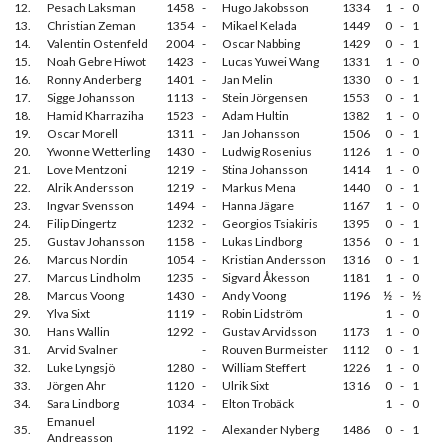
12.
Pesach Laksman
1458
-
Hugo Jakobsson
1334
1
-
0
13.
Christian Zeman
1354
-
Mikael Kelada
1449
0
-
1
14.
Valentin Ostenfeld
2004
-
Oscar Nabbing
1429
0
-
1
15.
Noah Gebre Hiwot
1423
-
Lucas Yuwei Wang
1331
1
-
0
16.
Ronny Anderberg
1401
-
Jan Melin
1330
0
-
1
17.
Sigge Johansson
1113
-
Stein Jörgensen
1553
0
-
1
18.
Hamid Kharraziha
1523
-
Adam Hultin
1382
1
-
0
19.
Oscar Morell
1311
-
Jan Johansson
1506
0
-
1
20.
Ywonne Wetterling
1430
-
Ludwig Rosenius
1126
1
-
0
21.
Love Mentzoni
1219
-
Stina Johansson
1414
1
-
0
22.
Alrik Andersson
1219
-
Markus Mena
1440
0
-
1
23.
Ingvar Svensson
1494
-
Hanna Jägare
1167
1
-
0
24.
Filip Dingertz
1232
-
Georgios Tsiakiris
1395
0
-
1
25.
Gustav Johansson
1158
-
Lukas Lindborg
1356
0
-
1
26.
Marcus Nordin
1054
-
Kristian Andersson
1316
0
-
1
27.
Marcus Lindholm
1235
-
Sigvard Åkesson
1181
1
-
0
28.
Marcus Voong
1430
-
Andy Voong
1196
½
-
½
29.
Ylva Sixt
1119
-
Robin Lidström
1
-
0
30.
Hans Wallin
1292
-
Gustav Arvidsson
1173
1
-
0
31.
Arvid Svalner
-
Rouven Burmeister
1112
0
-
1
32.
Luke Lyngsjö
1280
-
William Steffert
1226
1
-
0
33.
Jörgen Ahr
1120
-
Ulrik Sixt
1316
0
-
1
34.
Sara Lindborg
1034
-
Elton Trobäck
1
-
0
Emanuel
35.
1192
-
Alexander Nyberg
1486
0
-
1
Andreasson