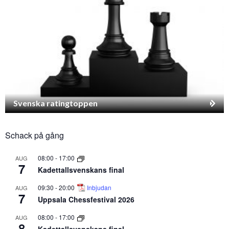
Svenska ratingtoppen
Schack på gång
08:00
-
17:00
AUG
7
Kadettallsvenskans final
09:30
-
20:00
Inbjudan
AUG
7
Uppsala Chessfestival 2026
08:00
-
17:00
AUG
8