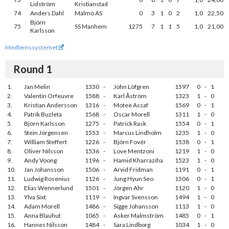
Lidström
Kristianstad
74
Anders Dahl
Malmö AS
0
3
1
0
2
1,0
22,50
Björn
75
SS Manhem
1275
7
1
1
5
1,0
21,00
Karlsson
Medlemssystemet
Round 1
1.
Jan Melin
1330
-
John Löfgren
1597
0
-
1
2.
Valentin Orfeuvre
1588
-
Karl Åström
1323
1
-
0
3.
Kristian Andersson
1316
-
Motee Assaf
1569
0
-
1
4.
Patrik Buzleta
1568
-
Oscar Morell
1311
1
-
0
5.
Björn Karlsson
1275
-
Patrick Rask
1554
0
-
1
6.
Stein Jörgensen
1553
-
Marcus Lindholm
1235
1
-
0
7.
William Steffert
1226
-
Björn Fovér
1538
0
-
1
8.
Oliver Nilsson
1536
-
Love Mentzoni
1219
1
-
0
9.
Andy Voong
1196
-
Hamid Kharraziha
1523
1
-
0
10.
Jan Johansson
1506
-
Arvid Fridman
1191
0
-
1
11.
Ludwig Rosenius
1126
-
Jung Hyun Seo
1506
0
-
1
12.
Elias Wennerlund
1501
-
Jörgen Ahr
1120
1
-
0
13.
Ylva Sixt
1119
-
Ingvar Svensson
1494
1
-
0
14.
Adam Morell
1486
-
Sigge Johansson
1113
1
-
0
15.
Anna Blauhut
1065
-
Asker Malmström
1485
0
-
1
16.
Hannes Nilsson
1484
-
Sara Lindborg
1034
1
-
0