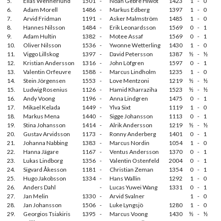
5.
Elias Wennerlund
1501
-
Noah Gebre Hiwot
1423
1
-
0
6.
Adam Morell
1486
-
Markus Edberg
1397
1
-
0
7.
Arvid Fridman
1191
-
Asker Malmström
1485
1
-
0
8.
Hannes Nilsson
1484
-
Erik Leonardsson
1569
0
-
1
9.
Adam Hultin
1382
-
Motee Assaf
1569
0
-
1
10.
Oliver Nilsson
1536
-
Ywonne Wetterling
1430
1
-
0
11.
Viggo Lillskog
1397
-
David Petersson
1387
½
-
½
12.
Kristian Andersson
1316
-
John Löfgren
1597
0
-
1
13.
Valentin Orfeuvre
1588
-
Marcus Lindholm
1235
1
-
0
14.
Stein Jörgensen
1553
-
Love Mentzoni
1219
½
-
½
15.
Ludwig Rosenius
1126
-
Hamid Kharraziha
1523
½
-
½
16.
Andy Voong
1196
-
Anna Lindgren
1475
0
-
1
17.
Mikael Kelada
1449
-
Ylva Sixt
1119
1
-
0
18.
Markus Mena
1440
-
Sigge Johansson
1113
0
-
1
19.
Stina Johansson
1414
-
Alrik Andersson
1219
½
-
½
20.
Gustav Arvidsson
1173
-
Ronny Anderberg
1401
0
-
1
21.
Johanna Nabbing
1383
-
Marcus Nordin
1054
1
-
0
22.
Hanna Jägare
1167
-
Ventus Andersson
1370
0
-
1
23.
Lukas Lindborg
1356
-
Valentin Ostenfeld
2004
0
-
1
24.
Sigvard Åkesson
1181
-
Christian Zeman
1354
0
-
1
25.
Hugo Jakobsson
1334
-
Hans Wallin
1292
1
-
0
26.
Anders Dahl
-
Lucas Yuwei Wang
1331
0
-
1
27.
Jan Melin
1330
-
Arvid Svalner
1
-
0
28.
Jan Johansson
1506
-
Luke Lyngsjö
1280
1
-
0
29.
Georgios Tsiakiris
1395
-
Marcus Voong
1430
½
-
½