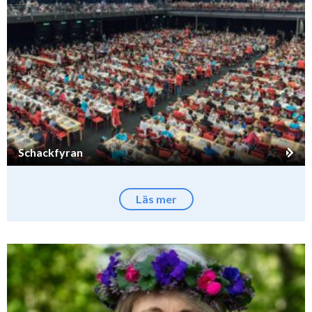
Schackfyran
Läs mer