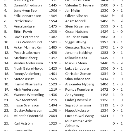
3.
Daniel Alfredsson
1445
-
Valentin Orfeuvre
1588
0
-
1
4.
Jung Hyun Seo
1506
-
Jan Melin
1330
0
-
1
5.
Erik Leonardsson
1569
-
Oliver Nilsson
1536
½
-
½
6.
Patrick Rask
1554
-
Adam Morell
1486
½
-
½
7.
Anna Lindgren
1475
-
Stein Jörgensen
1553
0
-
1
8.
Björn Fovér
1538
-
Oscar Nabbing
1429
1
-
0
9.
David Petersson
1387
-
Jan Johansson
1506
0
-
1
10.
Elias Wennerlund
1501
-
Viggo Lillskog
1397
0
-
1
11.
Asker Malmström
1485
-
Georgios Tsiakiris
1395
1
-
0
12.
Pesach Laksman
1458
-
Johanna Nabbing
1383
0
-
1
13.
Markus Edberg
1397
-
Mikael Kelada
1449
1
-
0
14.
Ventus Andersson
1370
-
Markus Mena
1440
½
-
½
15.
Noah Gebre Hiwot
1423
-
Lukas Lindborg
1356
0
-
1
16.
Ronny Anderberg
1401
-
Christian Zeman
1354
0
-
1
17.
Motee Assaf
1569
-
Stina Johansson
1414
1
-
0
18.
Hamid Kharraziha
1523
-
Alexander Nyberg
1486
1
-
0
19.
Alrik Andersson
1219
-
Pontus Fogelberg
1472
0
-
1
20.
Ywonne Wetterling
1430
-
Andy Voong
1196
1
-
0
21.
Love Mentzoni
1219
-
Ludwig Rosenius
1126
1
-
0
22.
Ingvar Svensson
1494
-
Sigge Johansson
1113
1
-
0
23.
Gustav Johansson
1158
-
Hugo Jakobsson
1334
0
-
1
24.
Valentin Ostenfeld
2004
-
Lucas Yuwei Wang
1331
1
-
0
Muhammad Aziz
25.
Karl Åström
1323
-
0
-
1
Akhunov
26.
Hans Wallin
1292
-
Kristian Andersson
1316
0
-
1