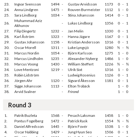
23.
Ingvar Svensson
1494
-
Gustav Arvidsson
1173
0
-
1
24.
Anna Lindgren
1475
-
Rouven Burmeister
1112
1
-
0
25.
Sara Lindborg
1034
-
Stina Johansson
1414
0
-
1
Muhammad Aziz
26.
-
Lukas Lindborg
1356
0
-
1
Akhunov
27.
Filip Dingertz
1232
-
Jan Melin
1330
0
-
1
28.
Karl Åström
1323
-
Hanna Jägare
1167
0
-
1
29.
Gustav Johansson
1158
-
Kristian Andersson
1316
0
-
1
30.
Oscar Morell
1311
-
Luke Lyngsjö
1280
½
-
½
31.
Marcus Nordin
1054
-
Björn Karlsson
1275
1
-
0
32.
Marcus Lindholm
1235
-
Alexander Nyberg
1486
1
-
0
33.
Marcus Voong
1430
-
William Steffert
1226
½
-
½
34.
Love Mentzoni
1219
-
Ulrik Sixt
1316
1
-
0
35.
Robin Lidström
-
Ludwig Rosenius
1126
0
-
1
36.
Jörgen Ahr
1120
-
Sigvard Åkesson
1181
0
-
1
37.
Sigge Johansson
1113
-
Elton Trobäck
1
-
0
38.
Arvid Svalner
-
Frirond
1
-
0
Round 3
1.
Patrik Buzleta
1568
-
Pesach Laksman
1458
1
-
0
2.
Pontus Fogelberg
1472
-
Patrick Rask
1554
½
-
½
3.
Daniel Alfredsson
1445
-
Björn Fovér
1538
1
-
0
4.
Oscar Nabbing
1429
-
Jung Hyun Seo
1506
0
-
1