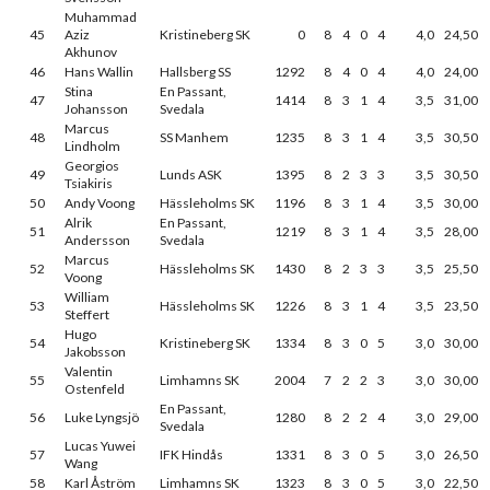
Muhammad
45
Aziz
Kristineberg SK
0
8
4
0
4
4,0
24,50
Akhunov
46
Hans Wallin
Hallsberg SS
1292
8
4
0
4
4,0
24,00
Stina
En Passant,
47
1414
8
3
1
4
3,5
31,00
Johansson
Svedala
Marcus
48
SS Manhem
1235
8
3
1
4
3,5
30,50
Lindholm
Georgios
49
Lunds ASK
1395
8
2
3
3
3,5
30,50
Tsiakiris
50
Andy Voong
Hässleholms SK
1196
8
3
1
4
3,5
30,00
Alrik
En Passant,
51
1219
8
3
1
4
3,5
28,00
Andersson
Svedala
Marcus
52
Hässleholms SK
1430
8
2
3
3
3,5
25,50
Voong
William
53
Hässleholms SK
1226
8
3
1
4
3,5
23,50
Steffert
Hugo
54
Kristineberg SK
1334
8
3
0
5
3,0
30,00
Jakobsson
Valentin
55
Limhamns SK
2004
7
2
2
3
3,0
30,00
Ostenfeld
En Passant,
56
Luke Lyngsjö
1280
8
2
2
4
3,0
29,00
Svedala
Lucas Yuwei
57
IFK Hindås
1331
8
3
0
5
3,0
26,50
Wang
58
Karl Åström
Limhamns SK
1323
8
3
0
5
3,0
22,50