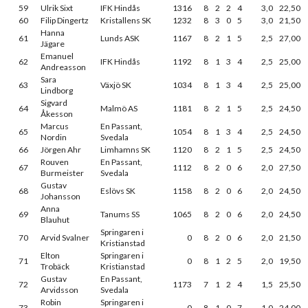
59
Ulrik Sixt
IFK Hindås
1316
8
2
2
4
3,0
22,50
60
Filip Dingertz
Kristallens SK
1232
8
3
0
5
3,0
21,50
Hanna
61
Lunds ASK
1167
8
2
1
5
2,5
27,00
Jägare
Emanuel
62
IFK Hindås
1192
8
1
3
4
2,5
25,00
Andreasson
Sara
63
Växjö SK
1034
8
1
3
4
2,5
25,00
Lindborg
Sigvard
64
Malmö AS
1181
8
2
1
5
2,5
24,50
Åkesson
Marcus
En Passant,
65
1054
8
1
3
4
2,5
24,50
Nordin
Svedala
66
Jörgen Ahr
Limhamns SK
1120
8
2
1
5
2,5
24,50
Rouven
En Passant,
67
1112
8
2
0
6
2,0
27,50
Burmeister
Svedala
Gustav
68
Eslövs SK
1158
8
2
0
6
2,0
24,50
Johansson
Anna
69
Tanums SS
1065
8
2
0
6
2,0
24,50
Blauhut
Springaren i
70
Arvid Svalner
0
8
2
0
6
2,0
21,50
Kristianstad
Elton
Springaren i
71
0
8
1
2
5
2,0
19,50
Trobäck
Kristianstad
Gustav
En Passant,
72
1173
7
1
2
4
1,5
25,50
Arvidsson
Svedala
Robin
Springaren i
73
0
8
1
0
7
1,0
24,00