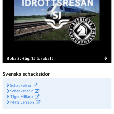
Boka SJ-tåg: 15 % rabatt
Svenska schacksidor
Schackelina
Schacksnack
Tiger Hillarp
Mats Larsson