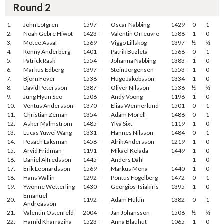
Round 2
1.
John Löfgren
1597
-
Oscar Nabbing
1429
0
-
1
2.
Noah Gebre Hiwot
1423
-
Valentin Orfeuvre
1588
1
-
0
3.
Motee Assaf
1569
-
Viggo Lillskog
1397
½
-
½
4.
Ronny Anderberg
1401
-
Patrik Buzleta
1568
0
-
1
5.
Patrick Rask
1554
-
Johanna Nabbing
1383
1
-
0
6.
Markus Edberg
1397
-
Stein Jörgensen
1553
1
-
0
7.
Björn Fovér
1538
-
Hugo Jakobsson
1334
1
-
0
8.
David Petersson
1387
-
Oliver Nilsson
1536
½
-
½
9.
Jung Hyun Seo
1506
-
Andy Voong
1196
1
-
0
10.
Ventus Andersson
1370
-
Elias Wennerlund
1501
0
-
1
11.
Christian Zeman
1354
-
Adam Morell
1486
0
-
1
12.
Asker Malmström
1485
-
Ylva Sixt
1119
1
-
0
13.
Lucas Yuwei Wang
1331
-
Hannes Nilsson
1484
0
-
1
14.
Pesach Laksman
1458
-
Alrik Andersson
1219
1
-
0
15.
Arvid Fridman
1191
-
Mikael Kelada
1449
1
-
0
16.
Daniel Alfredsson
1445
-
Anders Dahl
1
-
0
17.
Erik Leonardsson
1569
-
Markus Mena
1440
1
-
0
18.
Hans Wallin
1292
-
Pontus Fogelberg
1472
0
-
1
19.
Ywonne Wetterling
1430
-
Georgios Tsiakiris
1395
1
-
0
Emanuel
20.
1192
-
Adam Hultin
1382
0
-
1
Andreasson
21.
Valentin Ostenfeld
2004
-
Jan Johansson
1506
½
-
½
22.
Hamid Kharraziha
1523
-
Anna Blauhut
1065
1
-
0