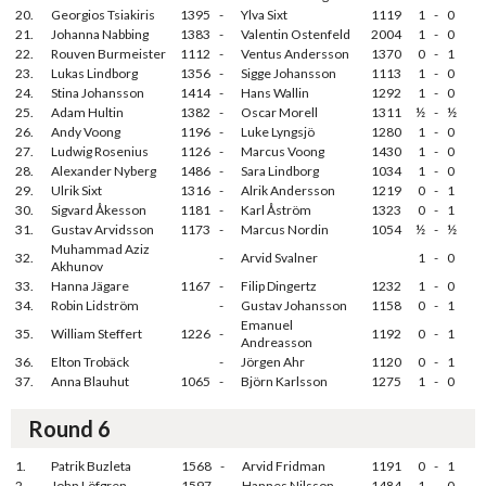
20.
Georgios Tsiakiris
1395
-
Ylva Sixt
1119
1
-
0
21.
Johanna Nabbing
1383
-
Valentin Ostenfeld
2004
1
-
0
22.
Rouven Burmeister
1112
-
Ventus Andersson
1370
0
-
1
23.
Lukas Lindborg
1356
-
Sigge Johansson
1113
1
-
0
24.
Stina Johansson
1414
-
Hans Wallin
1292
1
-
0
25.
Adam Hultin
1382
-
Oscar Morell
1311
½
-
½
26.
Andy Voong
1196
-
Luke Lyngsjö
1280
1
-
0
27.
Ludwig Rosenius
1126
-
Marcus Voong
1430
1
-
0
28.
Alexander Nyberg
1486
-
Sara Lindborg
1034
1
-
0
29.
Ulrik Sixt
1316
-
Alrik Andersson
1219
0
-
1
30.
Sigvard Åkesson
1181
-
Karl Åström
1323
0
-
1
31.
Gustav Arvidsson
1173
-
Marcus Nordin
1054
½
-
½
Muhammad Aziz
32.
-
Arvid Svalner
1
-
0
Akhunov
33.
Hanna Jägare
1167
-
Filip Dingertz
1232
1
-
0
34.
Robin Lidström
-
Gustav Johansson
1158
0
-
1
Emanuel
35.
William Steffert
1226
-
1192
0
-
1
Andreasson
36.
Elton Trobäck
-
Jörgen Ahr
1120
0
-
1
37.
Anna Blauhut
1065
-
Björn Karlsson
1275
1
-
0
Round 6
1.
Patrik Buzleta
1568
-
Arvid Fridman
1191
0
-
1
2.
John Löfgren
1597
-
Hannes Nilsson
1484
1
-
0