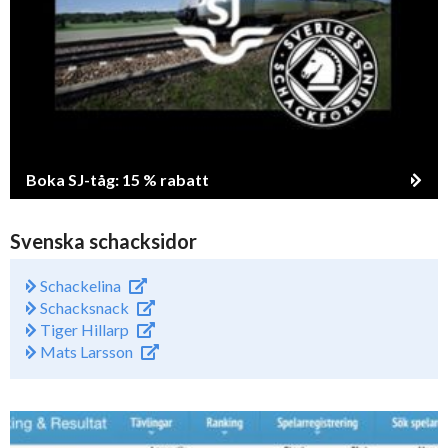
Boka SJ-tåg: 15 % rabatt
Svenska schacksidor
Schackelina
Schacksnack
Tiger Hillarp
Mats Larsson