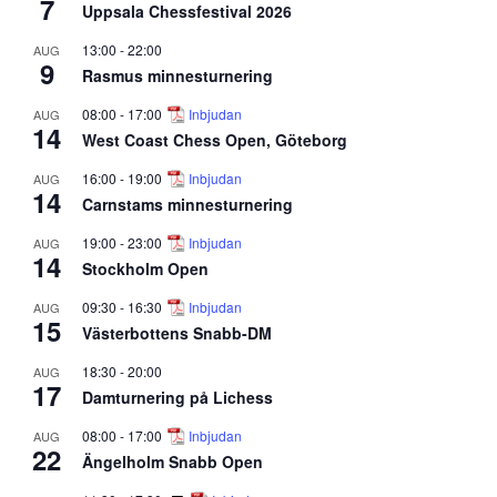
7
Uppsala Chessfestival 2026
13:00
-
22:00
AUG
9
Rasmus minnesturnering
08:00
-
17:00
Inbjudan
AUG
14
West Coast Chess Open, Göteborg
16:00
-
19:00
Inbjudan
AUG
14
Carnstams minnesturnering
19:00
-
23:00
Inbjudan
AUG
14
Stockholm Open
09:30
-
16:30
Inbjudan
AUG
15
Västerbottens Snabb-DM
18:30
-
20:00
AUG
17
Damturnering på Lichess
08:00
-
17:00
Inbjudan
AUG
22
Ängelholm Snabb Open