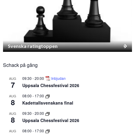
Svenska ratingtoppen
Schack på gång
09:30
-
20:00
Inbjudan
AUG
7
Uppsala Chessfestival 2026
08:00
-
17:00
AUG
8
Kadettallsvenskans final
09:30
-
20:00
AUG
8
Uppsala Chessfestival 2026
08:00
-
17:00
AUG