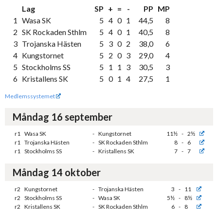
Lag
SP
+
=
-
PP
MP
1
Wasa SK
5
4
0
1
44,5
8
2
SK Rockaden Sthlm
5
4
0
1
40,5
8
3
Trojanska Hästen
5
3
0
2
38,0
6
4
Kungstornet
5
2
0
3
29,0
4
5
Stockholms SS
5
1
1
3
30,5
3
6
Kristallens SK
5
0
1
4
27,5
1
Medlemssystemet
Måndag 16 september
r1
Wasa SK
-
Kungstornet
11½
-
2½
r1
Trojanska Hästen
-
SK Rockaden Sthlm
8
-
6
r1
Stockholms SS
-
Kristallens SK
7
-
7
Måndag 14 oktober
r2
Kungstornet
-
Trojanska Hästen
3
-
11
r2
Stockholms SS
-
Wasa SK
5½
-
8½
r2
Kristallens SK
-
SK Rockaden Sthlm
6
-
8