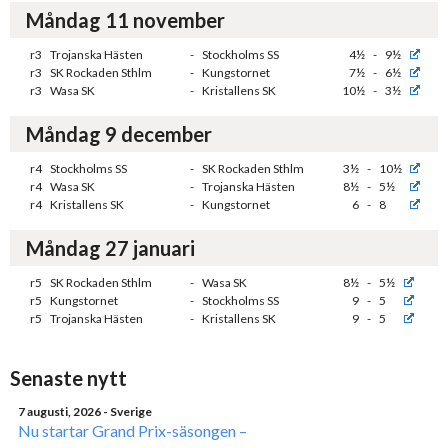
Måndag 11 november
r3
Trojanska Hästen
-
Stockholms SS
4½
-
9½
r3
SK Rockaden Sthlm
-
Kungstornet
7½
-
6½
r3
Wasa SK
-
Kristallens SK
10½
-
3½
Måndag 9 december
r4
Stockholms SS
-
SK Rockaden Sthlm
3½
-
10½
r4
Wasa SK
-
Trojanska Hästen
8½
-
5½
r4
Kristallens SK
-
Kungstornet
6
-
8
Måndag 27 januari
r5
SK Rockaden Sthlm
-
Wasa SK
8½
-
5½
r5
Kungstornet
-
Stockholms SS
9
-
5
r5
Trojanska Hästen
-
Kristallens SK
9
-
5
Senaste nytt
7 augusti, 2026
- Sverige
Nu startar Grand Prix-säsongen –