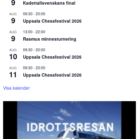
9
Kadettallsvenskans final
09:30
-
20:00
AUG
9
Uppsala Chessfestival 2026
13:00
-
22:00
AUG
9
Rasmus minnesturnering
09:30
-
20:00
AUG
10
Uppsala Chessfestival 2026
09:30
-
20:00
AUG
11
Uppsala Chessfestival 2026
Visa kalender