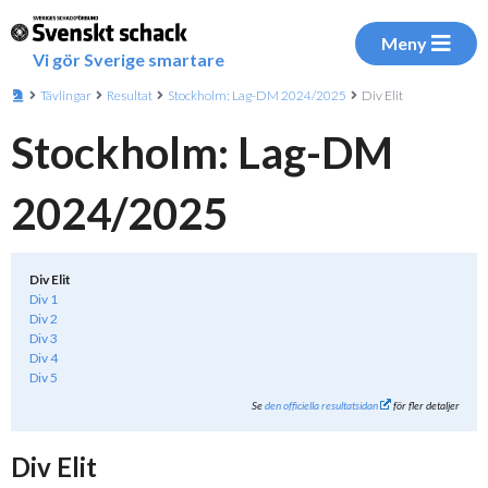
Meny
Vi gör Sverige smartare
Tävlingar
Resultat
Stockholm: Lag-DM 2024/2025
Div Elit
Stockholm: Lag-DM
2024/2025
Div Elit
Div 1
Div 2
Div 3
Div 4
Div 5
Se
den officiella resultatsidan
för fler detaljer
Div Elit