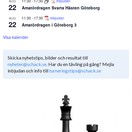
11:30
-
17:30
Inbjudan
AUG
22
Amatördragen Svarta Hästen Göteborg
11:30
-
17:30
Inbjudan
AUG
22
Amatördragen i Göteborg 3
Visa kalender
Skicka nyhetstips, bilder och resultat till
nyheter@schack.se.
Har du en tävling på gång? Mejla
inbjudan och info till
turneringstips@schack.se