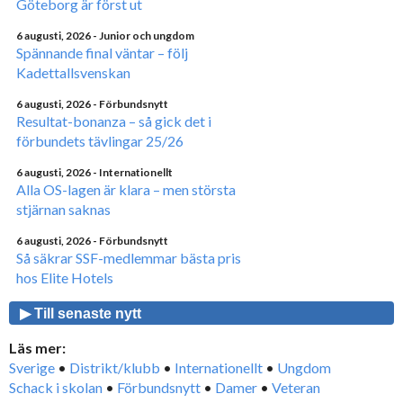
Göteborg är först ut
6 augusti, 2026
- Junior och ungdom
Spännande final väntar – följ
Kadettallsvenskan
6 augusti, 2026
- Förbundsnytt
Resultat-bonanza – så gick det i
förbundets tävlingar 25/26
6 augusti, 2026
- Internationellt
Alla OS-lagen är klara – men största
stjärnan saknas
6 augusti, 2026
- Förbundsnytt
Så säkrar SSF-medlemmar bästa pris
hos Elite Hotels
▶ Till senaste nytt
Läs mer:
Sverige
•
Distrikt/klubb
•
Internationellt
•
Ungdom
Schack i skolan
•
Förbundsnytt
•
Damer
•
Veteran