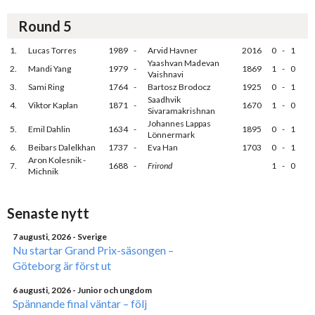
Round 5
1.
Lucas Torres
1989
-
Arvid Havner
2016
0
-
1
Yaashvan Madevan
2.
Mandi Yang
1979
-
1869
1
-
0
Vaishnavi
3.
Sami Ring
1764
-
Bartosz Brodocz
1925
0
-
1
Saadhvik
4.
Viktor Kaplan
1871
-
1670
1
-
0
Sivaramakrishnan
Johannes Lappas
5.
Emil Dahlin
1634
-
1895
0
-
1
Lönnermark
6.
Beibars Dalelkhan
1737
-
Eva Han
1703
0
-
1
Aron Kolesnik -
7.
1688
-
Frirond
1
-
0
Michnik
Senaste nytt
7 augusti, 2026
- Sverige
Nu startar Grand Prix-säsongen –
Göteborg är först ut
6 augusti, 2026
- Junior och ungdom
Spännande final väntar – följ