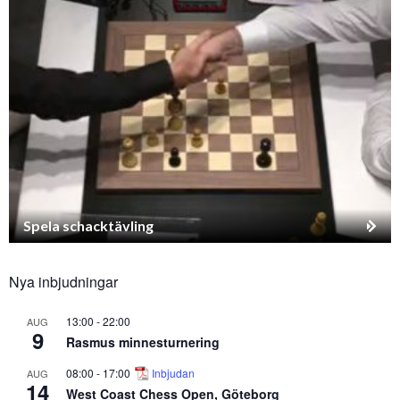
Spela schacktävling
Nya inbjudningar
13:00
-
22:00
AUG
9
Rasmus minnesturnering
08:00
-
17:00
Inbjudan
AUG
14
West Coast Chess Open, Göteborg