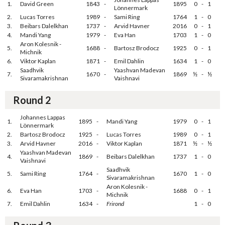
1.
David Green
1843
-
1895
0
-
1
Lönnermark
2.
Lucas Torres
1989
-
Sami Ring
1764
1
-
0
3.
Beibars Dalelkhan
1737
-
Arvid Havner
2016
0
-
1
4.
Mandi Yang
1979
-
Eva Han
1703
1
-
0
Aron Kolesnik -
5.
1688
-
Bartosz Brodocz
1925
0
-
1
Michnik
6.
Viktor Kaplan
1871
-
Emil Dahlin
1634
1
-
0
Saadhvik
Yaashvan Madevan
7.
1670
-
1869
½
-
½
Sivaramakrishnan
Vaishnavi
Round 2
Johannes Lappas
1.
1895
-
Mandi Yang
1979
0
-
1
Lönnermark
2.
Bartosz Brodocz
1925
-
Lucas Torres
1989
0
-
1
3.
Arvid Havner
2016
-
Viktor Kaplan
1871
½
-
½
Yaashvan Madevan
4.
1869
-
Beibars Dalelkhan
1737
1
-
0
Vaishnavi
Saadhvik
5.
Sami Ring
1764
-
1670
1
-
0
Sivaramakrishnan
Aron Kolesnik -
6.
Eva Han
1703
-
1688
0
-
1
Michnik
7.
Emil Dahlin
1634
-
Frirond
1
-
0