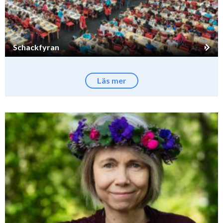
Schackfyran
Läs mer