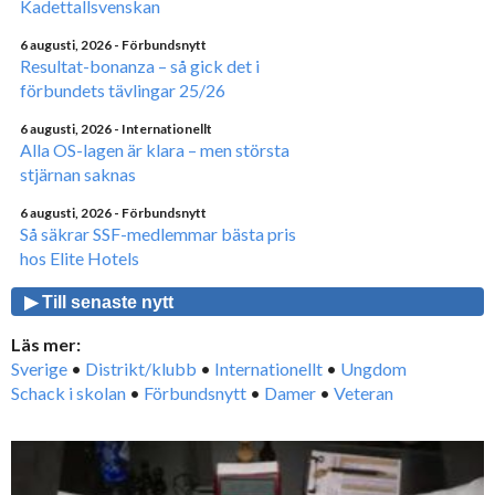
Kadettallsvenskan
6 augusti, 2026
- Förbundsnytt
Resultat-bonanza – så gick det i
förbundets tävlingar 25/26
6 augusti, 2026
- Internationellt
Alla OS-lagen är klara – men största
stjärnan saknas
6 augusti, 2026
- Förbundsnytt
Så säkrar SSF-medlemmar bästa pris
hos Elite Hotels
▶ Till senaste nytt
Läs mer:
Sverige
•
Distrikt/klubb
•
Internationellt
•
Ungdom
Schack i skolan
•
Förbundsnytt
•
Damer
•
Veteran