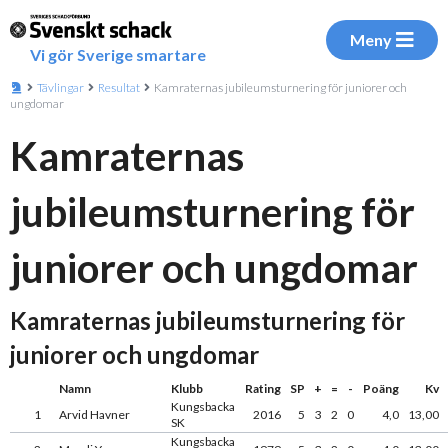
Meny
Vi gör Sverige smartare
Tävlingar
Resultat
Kamraternas jubileumsturnering för juniorer och
ungdomar
Kamraternas
jubileumsturnering för
juniorer och ungdomar
Kamraternas jubileumsturnering för
juniorer och ungdomar
Namn
Klubb
Rating
SP
+
=
-
Poäng
Kv
Kungsbacka
1
Arvid Havner
2016
5
3
2
0
4,0
13,00
SK
Kungsbacka