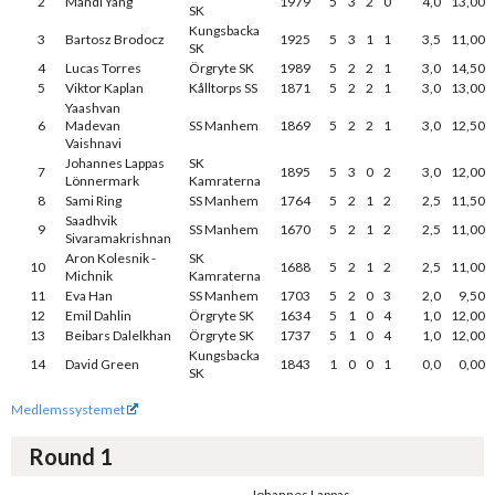
2
Mandi Yang
1979
5
3
2
0
4,0
13,00
SK
Kungsbacka
3
Bartosz Brodocz
1925
5
3
1
1
3,5
11,00
SK
4
Lucas Torres
Örgryte SK
1989
5
2
2
1
3,0
14,50
5
Viktor Kaplan
Kålltorps SS
1871
5
2
2
1
3,0
13,00
Yaashvan
6
Madevan
SS Manhem
1869
5
2
2
1
3,0
12,50
Vaishnavi
Johannes Lappas
SK
7
1895
5
3
0
2
3,0
12,00
Lönnermark
Kamraterna
8
Sami Ring
SS Manhem
1764
5
2
1
2
2,5
11,50
Saadhvik
9
SS Manhem
1670
5
2
1
2
2,5
11,00
Sivaramakrishnan
Aron Kolesnik -
SK
10
1688
5
2
1
2
2,5
11,00
Michnik
Kamraterna
11
Eva Han
SS Manhem
1703
5
2
0
3
2,0
9,50
12
Emil Dahlin
Örgryte SK
1634
5
1
0
4
1,0
12,00
13
Beibars Dalelkhan
Örgryte SK
1737
5
1
0
4
1,0
12,00
Kungsbacka
14
David Green
1843
1
0
0
1
0,0
0,00
SK
Medlemssystemet
Round 1
Johannes Lappas