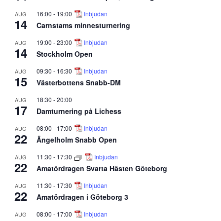
16:00
-
19:00
Inbjudan
AUG
14
Carnstams minnesturnering
19:00
-
23:00
Inbjudan
AUG
14
Stockholm Open
09:30
-
16:30
Inbjudan
AUG
15
Västerbottens Snabb-DM
18:30
-
20:00
AUG
17
Damturnering på Lichess
08:00
-
17:00
Inbjudan
AUG
22
Ängelholm Snabb Open
11:30
-
17:30
Inbjudan
AUG
22
Amatördragen Svarta Hästen Göteborg
11:30
-
17:30
Inbjudan
AUG
22
Amatördragen i Göteborg 3
08:00
-
17:00
Inbjudan
AUG