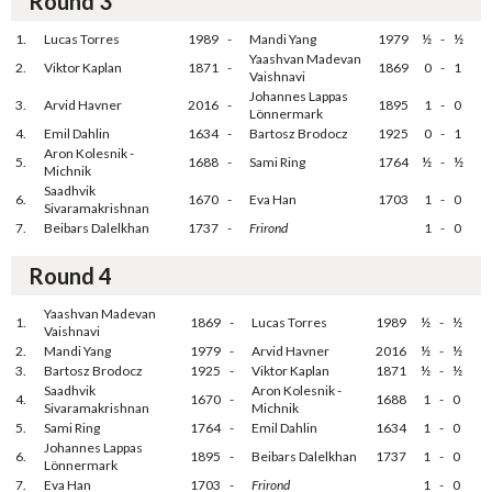
Round 3
1.
Lucas Torres
1989
-
Mandi Yang
1979
½
-
½
Yaashvan Madevan
2.
Viktor Kaplan
1871
-
1869
0
-
1
Vaishnavi
Johannes Lappas
3.
Arvid Havner
2016
-
1895
1
-
0
Lönnermark
4.
Emil Dahlin
1634
-
Bartosz Brodocz
1925
0
-
1
Aron Kolesnik -
5.
1688
-
Sami Ring
1764
½
-
½
Michnik
Saadhvik
6.
1670
-
Eva Han
1703
1
-
0
Sivaramakrishnan
7.
Beibars Dalelkhan
1737
-
Frirond
1
-
0
Round 4
Yaashvan Madevan
1.
1869
-
Lucas Torres
1989
½
-
½
Vaishnavi
2.
Mandi Yang
1979
-
Arvid Havner
2016
½
-
½
3.
Bartosz Brodocz
1925
-
Viktor Kaplan
1871
½
-
½
Saadhvik
Aron Kolesnik -
4.
1670
-
1688
1
-
0
Sivaramakrishnan
Michnik
5.
Sami Ring
1764
-
Emil Dahlin
1634
1
-
0
Johannes Lappas
6.
1895
-
Beibars Dalelkhan
1737
1
-
0
Lönnermark
7.
Eva Han
1703
-
Frirond
1
-
0