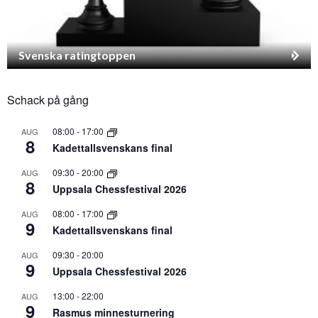
Svenska ratingtoppen
Schack på gång
08:00
-
17:00
AUG
8
Kadettallsvenskans final
09:30
-
20:00
AUG
8
Uppsala Chessfestival 2026
08:00
-
17:00
AUG
9
Kadettallsvenskans final
09:30
-
20:00
AUG
9
Uppsala Chessfestival 2026
13:00
-
22:00
AUG
9
Rasmus minnesturnering