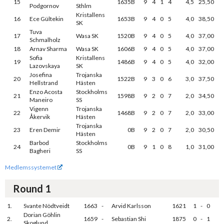
15
1635B
9
4
1
4
4,5
25,50
Podgornov
Sthlm
Kristallens
16
Ece Gültekin
1653B
9
4
0
5
4,0
38,50
SK
Tuva
17
Wasa SK
1520B
9
4
0
5
4,0
37,00
Schmalholz
18
Arnav Sharma
Wasa SK
1606B
9
4
0
5
4,0
37,00
Sofia
Kristallens
19
1486B
9
4
0
5
4,0
32,00
Lazovskaya
SK
Josefina
Trojanska
20
1522B
9
3
0
6
3,0
37,50
Hellstrand
Hästen
Enzo Acosta
Stockholms
21
1598B
9
2
0
7
2,0
34,50
Maneiro
SS
Vigenn
Trojanska
22
1468B
9
2
0
7
2,0
33,00
Åkervik
Hästen
Trojanska
23
Eren Demir
0B
9
2
0
7
2,0
30,50
Hästen
Barbod
Stockholms
24
0B
9
1
0
8
1,0
31,00
Bagheri
SS
Medlemssystemet
Round 1
1.
Svante Nödtveidt
1663
-
Arvid Karlsson
1621
1
-
0
Dorian Göhlin
2.
1659
-
Sebastian Shi
1875
0
-
1
Skoglund