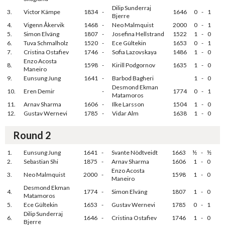
Dilip Sunderraj
3.
Victor Kämpe
1834
-
1646
0
-
1
Bjerre
4.
Vigenn Åkervik
1468
-
Neo Malmquist
2000
0
-
1
5.
Simon Elväng
1807
-
Josefina Hellstrand
1522
1
-
0
6.
Tuva Schmalholz
1520
-
Ece Gültekin
1653
0
-
1
7.
Cristina Ostafiev
1746
-
Sofia Lazovskaya
1486
1
-
0
Enzo Acosta
8.
1598
-
Kirill Podgornov
1635
1
-
0
Maneiro
9.
Eunsung Jung
1641
-
Barbod Bagheri
1
-
0
Desmond Ekman
10.
Eren Demir
-
1774
0
-
1
Matamoros
11.
Arnav Sharma
1606
-
Ilke Larsson
1504
1
-
0
12.
Gustav Wernevi
1785
-
Vidar Alm
1638
1
-
0
Round 2
1.
Eunsung Jung
1641
-
Svante Nödtveidt
1663
½
-
½
2.
Sebastian Shi
1875
-
Arnav Sharma
1606
1
-
0
Enzo Acosta
3.
Neo Malmquist
2000
-
1598
1
-
0
Maneiro
Desmond Ekman
4.
1774
-
Simon Elväng
1807
1
-
0
Matamoros
5.
Ece Gültekin
1653
-
Gustav Wernevi
1785
0
-
1
Dilip Sunderraj
6.
1646
-
Cristina Ostafiev
1746
1
-
0
Bjerre