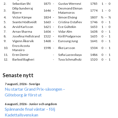
2.
Sebastian Shi
1875
-
Gustav Wernevi
1785
1
-
0
Dilip Sunderraj
Desmond Ekman
3.
1646
-
1774
1
-
0
Bjerre
Matamoros
4.
Victor Kämpe
1834
-
Simon Elväng
1807
½
-
½
5.
Svante Nödtveidt
1663
-
Cristina Ostafiev
1746
0
-
1
6.
Arvid Karlsson
1621
-
Ece Gültekin
1653
1
-
0
7.
Arnav Sharma
1606
-
Vidar Alm
1638
0
-
1
8.
Josefina Hellstrand
1522
-
Kirill Podgornov
1635
0
-
1
9.
Vigenn Åkervik
1468
-
Eunsung Jung
1641
0
-
1
Enzo Acosta
10.
1598
-
Ilke Larsson
1504
0
-
1
Maneiro
11.
Eren Demir
-
Sofia Lazovskaya
1486
0
-
1
12.
Barbod Bagheri
-
Tuva Schmalholz
1520
0
-
1
Senaste nytt
7 augusti, 2026
- Sverige
Nu startar Grand Prix-säsongen –
Göteborg är först ut
6 augusti, 2026
- Junior och ungdom
Spännande final väntar – följ
Kadettallsvenskan