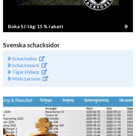
Boka SJ-tåg: 15 % rabatt
Svenska schacksidor
Schackelina
Schacksnack
Tiger Hillarp
Mats Larsson