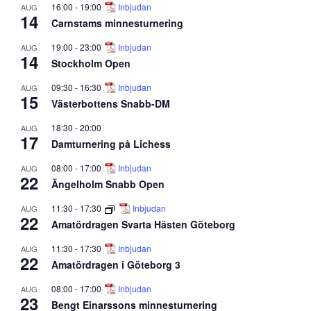
16:00
-
19:00
Inbjudan
AUG
14
Carnstams minnesturnering
19:00
-
23:00
Inbjudan
AUG
14
Stockholm Open
09:30
-
16:30
Inbjudan
AUG
15
Västerbottens Snabb-DM
18:30
-
20:00
AUG
17
Damturnering på Lichess
08:00
-
17:00
Inbjudan
AUG
22
Ängelholm Snabb Open
11:30
-
17:30
Inbjudan
AUG
22
Amatördragen Svarta Hästen Göteborg
11:30
-
17:30
Inbjudan
AUG
22
Amatördragen i Göteborg 3
08:00
-
17:00
Inbjudan
AUG
23
Bengt Einarssons minnesturnering