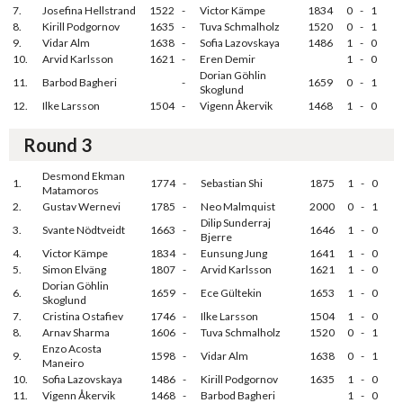
7.
Josefina Hellstrand
1522
-
Victor Kämpe
1834
0
-
1
8.
Kirill Podgornov
1635
-
Tuva Schmalholz
1520
0
-
1
9.
Vidar Alm
1638
-
Sofia Lazovskaya
1486
1
-
0
10.
Arvid Karlsson
1621
-
Eren Demir
1
-
0
Dorian Göhlin
11.
Barbod Bagheri
-
1659
0
-
1
Skoglund
12.
Ilke Larsson
1504
-
Vigenn Åkervik
1468
1
-
0
Round 3
Desmond Ekman
1.
1774
-
Sebastian Shi
1875
1
-
0
Matamoros
2.
Gustav Wernevi
1785
-
Neo Malmquist
2000
0
-
1
Dilip Sunderraj
3.
Svante Nödtveidt
1663
-
1646
1
-
0
Bjerre
4.
Victor Kämpe
1834
-
Eunsung Jung
1641
1
-
0
5.
Simon Elväng
1807
-
Arvid Karlsson
1621
1
-
0
Dorian Göhlin
6.
1659
-
Ece Gültekin
1653
1
-
0
Skoglund
7.
Cristina Ostafiev
1746
-
Ilke Larsson
1504
1
-
0
8.
Arnav Sharma
1606
-
Tuva Schmalholz
1520
0
-
1
Enzo Acosta
9.
1598
-
Vidar Alm
1638
0
-
1
Maneiro
10.
Sofia Lazovskaya
1486
-
Kirill Podgornov
1635
1
-
0
11.
Vigenn Åkervik
1468
-
Barbod Bagheri
1
-
0