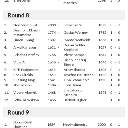
12.
Eren Demir
-
1598
1
-
0
Maneiro
Round 8
1.
Neo Malmquist
2000
-
Sebastian Shi
1875
0
-
1
Desmond Ekman
2.
1774
-
Gustav Wernevi
1785
1
-
0
Matamoros
3.
Simon Elväng
1807
-
Svante Nödtveidt
1663
1
-
0
Dorian Göhlin
4.
Arvid Karlsson
1621
-
1659
0
-
1
Skoglund
5.
Cristina Ostafiev
1746
-
Victor Kämpe
1834
1
-
0
Dilip Sunderraj
6.
Vidar Alm
1638
-
1646
0
-
1
Bjerre
7.
Kirill Podgornov
1635
-
Arnav Sharma
1606
0
-
1
8.
Ece Gültekin
1653
-
Josefina Hellstrand
1522
1
-
0
9.
Eunsung Jung
1641
-
Tuva Schmalholz
1520
1
-
0
10.
Ilke Larsson
1504
-
Eren Demir
1
-
0
Enzo Acosta
11.
Vigenn Åkervik
1468
-
1598
0
-
1
Maneiro
12.
Sofia Lazovskaya
1486
-
Barbod Bagheri
1
-
0
Round 9
Dorian Göhlin
1.
1659
-
Neo Malmquist
2000
0
-
1
Skoglund