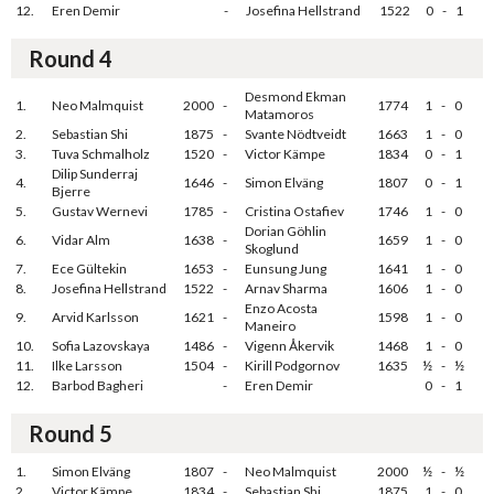
12.
Eren Demir
-
Josefina Hellstrand
1522
0
-
1
Round 4
Desmond Ekman
1.
Neo Malmquist
2000
-
1774
1
-
0
Matamoros
2.
Sebastian Shi
1875
-
Svante Nödtveidt
1663
1
-
0
3.
Tuva Schmalholz
1520
-
Victor Kämpe
1834
0
-
1
Dilip Sunderraj
4.
1646
-
Simon Elväng
1807
0
-
1
Bjerre
5.
Gustav Wernevi
1785
-
Cristina Ostafiev
1746
1
-
0
Dorian Göhlin
6.
Vidar Alm
1638
-
1659
1
-
0
Skoglund
7.
Ece Gültekin
1653
-
Eunsung Jung
1641
1
-
0
8.
Josefina Hellstrand
1522
-
Arnav Sharma
1606
1
-
0
Enzo Acosta
9.
Arvid Karlsson
1621
-
1598
1
-
0
Maneiro
10.
Sofia Lazovskaya
1486
-
Vigenn Åkervik
1468
1
-
0
11.
Ilke Larsson
1504
-
Kirill Podgornov
1635
½
-
½
12.
Barbod Bagheri
-
Eren Demir
0
-
1
Round 5
1.
Simon Elväng
1807
-
Neo Malmquist
2000
½
-
½
2.
Victor Kämpe
1834
-
Sebastian Shi
1875
1
-
0