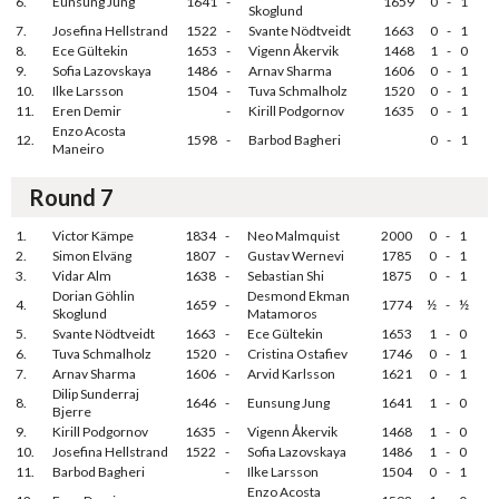
6.
Eunsung Jung
1641
-
1659
0
-
1
Skoglund
7.
Josefina Hellstrand
1522
-
Svante Nödtveidt
1663
0
-
1
8.
Ece Gültekin
1653
-
Vigenn Åkervik
1468
1
-
0
9.
Sofia Lazovskaya
1486
-
Arnav Sharma
1606
0
-
1
10.
Ilke Larsson
1504
-
Tuva Schmalholz
1520
0
-
1
11.
Eren Demir
-
Kirill Podgornov
1635
0
-
1
Enzo Acosta
12.
1598
-
Barbod Bagheri
0
-
1
Maneiro
Round 7
1.
Victor Kämpe
1834
-
Neo Malmquist
2000
0
-
1
2.
Simon Elväng
1807
-
Gustav Wernevi
1785
0
-
1
3.
Vidar Alm
1638
-
Sebastian Shi
1875
0
-
1
Dorian Göhlin
Desmond Ekman
4.
1659
-
1774
½
-
½
Skoglund
Matamoros
5.
Svante Nödtveidt
1663
-
Ece Gültekin
1653
1
-
0
6.
Tuva Schmalholz
1520
-
Cristina Ostafiev
1746
0
-
1
7.
Arnav Sharma
1606
-
Arvid Karlsson
1621
0
-
1
Dilip Sunderraj
8.
1646
-
Eunsung Jung
1641
1
-
0
Bjerre
9.
Kirill Podgornov
1635
-
Vigenn Åkervik
1468
1
-
0
10.
Josefina Hellstrand
1522
-
Sofia Lazovskaya
1486
1
-
0
11.
Barbod Bagheri
-
Ilke Larsson
1504
0
-
1
Enzo Acosta