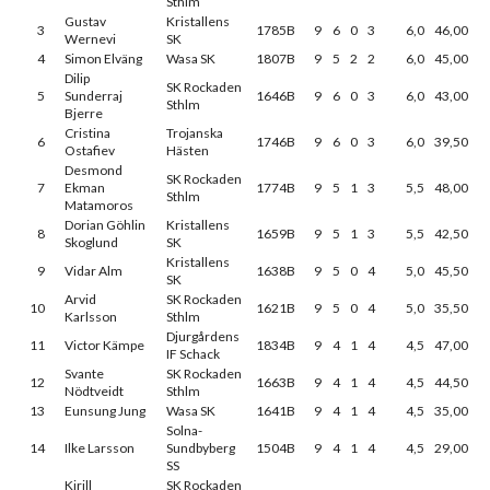
Sthlm
Gustav
Kristallens
3
1785B
9
6
0
3
6,0
46,00
Wernevi
SK
4
Simon Elväng
Wasa SK
1807B
9
5
2
2
6,0
45,00
Dilip
SK Rockaden
5
Sunderraj
1646B
9
6
0
3
6,0
43,00
Sthlm
Bjerre
Cristina
Trojanska
6
1746B
9
6
0
3
6,0
39,50
Ostafiev
Hästen
Desmond
SK Rockaden
7
Ekman
1774B
9
5
1
3
5,5
48,00
Sthlm
Matamoros
Dorian Göhlin
Kristallens
8
1659B
9
5
1
3
5,5
42,50
Skoglund
SK
Kristallens
9
Vidar Alm
1638B
9
5
0
4
5,0
45,50
SK
Arvid
SK Rockaden
10
1621B
9
5
0
4
5,0
35,50
Karlsson
Sthlm
Djurgårdens
11
Victor Kämpe
1834B
9
4
1
4
4,5
47,00
IF Schack
Svante
SK Rockaden
12
1663B
9
4
1
4
4,5
44,50
Nödtveidt
Sthlm
13
Eunsung Jung
Wasa SK
1641B
9
4
1
4
4,5
35,00
Solna-
14
Ilke Larsson
Sundbyberg
1504B
9
4
1
4
4,5
29,00
SS
Kirill
SK Rockaden