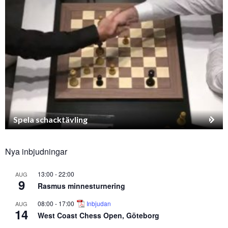
Spela schacktävling
Nya inbjudningar
13:00
-
22:00
AUG
9
Rasmus minnesturnering
08:00
-
17:00
Inbjudan
AUG
14
West Coast Chess Open, Göteborg