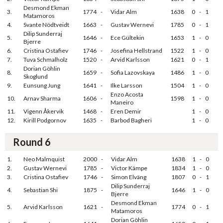
Desmond Ekman
3.
1774
-
Vidar Alm
1638
0
-
1
Matamoros
4.
Svante Nödtveidt
1663
-
Gustav Wernevi
1785
0
-
1
Dilip Sunderraj
5.
1646
-
Ece Gültekin
1653
1
-
0
Bjerre
6.
Cristina Ostafiev
1746
-
Josefina Hellstrand
1522
1
-
0
7.
Tuva Schmalholz
1520
-
Arvid Karlsson
1621
0
-
1
Dorian Göhlin
8.
1659
-
Sofia Lazovskaya
1486
1
-
0
Skoglund
9.
Eunsung Jung
1641
-
Ilke Larsson
1504
1
-
0
Enzo Acosta
10.
Arnav Sharma
1606
-
1598
1
-
0
Maneiro
11.
Vigenn Åkervik
1468
-
Eren Demir
1
-
0
12.
Kirill Podgornov
1635
-
Barbod Bagheri
1
-
0
Round 6
1.
Neo Malmquist
2000
-
Vidar Alm
1638
1
-
0
2.
Gustav Wernevi
1785
-
Victor Kämpe
1834
1
-
0
3.
Cristina Ostafiev
1746
-
Simon Elväng
1807
0
-
1
Dilip Sunderraj
4.
Sebastian Shi
1875
-
1646
1
-
0
Bjerre
Desmond Ekman
5.
Arvid Karlsson
1621
-
1774
0
-
1
Matamoros
Dorian Göhlin