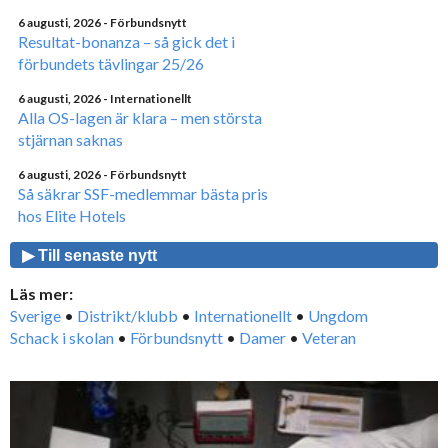
6 augusti, 2026
- Förbundsnytt
Resultat-bonanza – så gick det i
förbundets tävlingar 25/26
6 augusti, 2026
- Internationellt
Alla OS-lagen är klara – men största
stjärnan saknas
6 augusti, 2026
- Förbundsnytt
Så säkrar SSF-medlemmar bästa pris
hos Elite Hotels
▶ Till senaste nytt
Läs mer:
Sverige
•
Distrikt/klubb
•
Internationellt
•
Ungdom
Schack i skolan
•
Förbundsnytt
•
Damer
•
Veteran