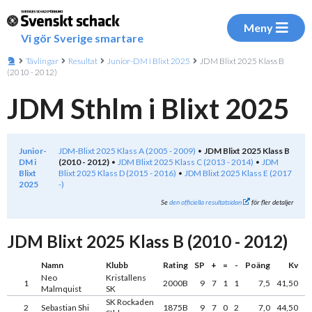
Meny
Vi gör Sverige smartare
Tävlingar
Resultat
Junior-DM i Blixt 2025
JDM Blixt 2025 Klass B
(2010 - 2012)
JDM Sthlm i Blixt 2025
Junior-
JDM-Blixt 2025 Klass A (2005 - 2009)
JDM Blixt 2025 Klass B
DM i
(2010 - 2012)
JDM Blixt 2025 Klass C (2013 - 2014)
JDM
Blixt
Blixt 2025 Klass D (2015 - 2016)
JDM Blixt 2025 Klass E (2017
2025
-)
Se
den officiella resultatsidan
för fler detaljer
JDM Blixt 2025 Klass B (2010 - 2012)
Namn
Klubb
Rating
SP
+
=
-
Poäng
Kv
Neo
Kristallens
1
2000B
9
7
1
1
7,5
41,50
Malmquist
SK
SK Rockaden
2
Sebastian Shi
1875B
9
7
0
2
7,0
44,50