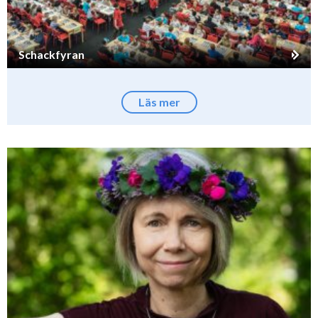
Schackfyran
Läs mer