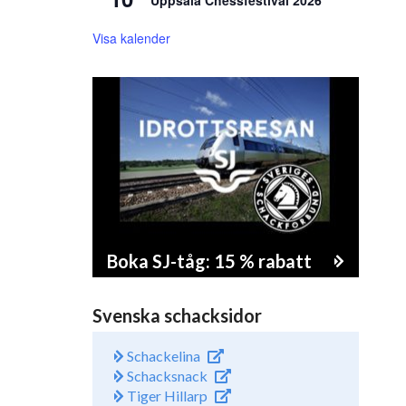
Uppsala Chessfestival 2026
Visa kalender
Boka SJ-tåg: 15 % rabatt
Svenska schacksidor
Schackelina
Schacksnack
Tiger Hillarp