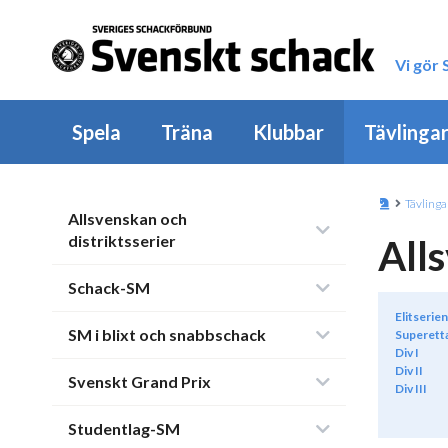
Vi gör
Spela
Träna
Klubbar
Tävlinga
Tävlinga
Allsvenskan och
distriktsserier
All
Schack-SM
Elitserien
SM i blixt och snabbschack
Superett
Div I
Div II
Svenskt Grand Prix
Div III
Studentlag-SM