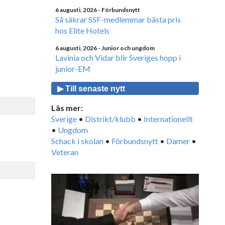
6 augusti, 2026
- Förbundsnytt
Så säkrar SSF-medlemmar bästa pris
hos Elite Hotels
6 augusti, 2026
- Junior och ungdom
Lavinia och Vidar blir Sveriges hopp i
junior-EM
▶ Till senaste nytt
Läs mer:
Sverige
•
Distrikt/klubb
•
Internationellt
•
Ungdom
Schack i skolan
•
Förbundsnytt
•
Damer
•
Veteran