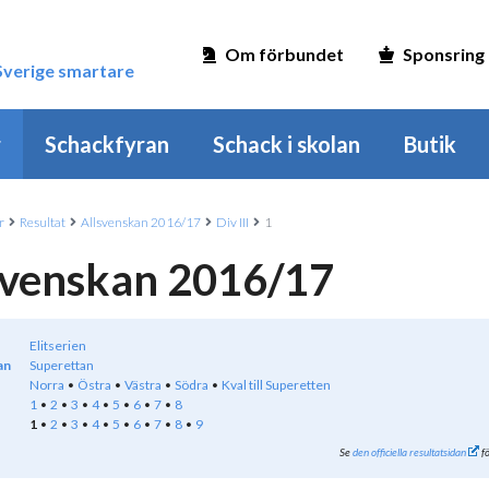
Om förbundet
Sponsring
 Sverige smartare
r
Schackfyran
Schack i skolan
Butik
r
Resultat
Allsvenskan 2016/17
Div III
1
svenskan 2016/17
Elitserien
an
Superettan
Norra
Östra
Västra
Södra
Kval till Superetten
1
2
3
4
5
6
7
8
1
2
3
4
5
6
7
8
9
Se
den officiella resultatsidan
fö