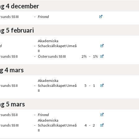
g 4 december
sunds SS III
-
Frirond
g 5 februari
Akademiska
d
-
Schacksällskapet Umeå
II
sunds SS II
-
Östersunds SS III
2½
-
1½
g 4 mars
Akademiska
sunds SS II
-
Schacksällskapet Umeå
5
-
1
II
g 5 mars
sunds SS II
-
Frirond
Akademiska
sunds SS III
-
Schacksällskapet Umeå
4
-
2
II