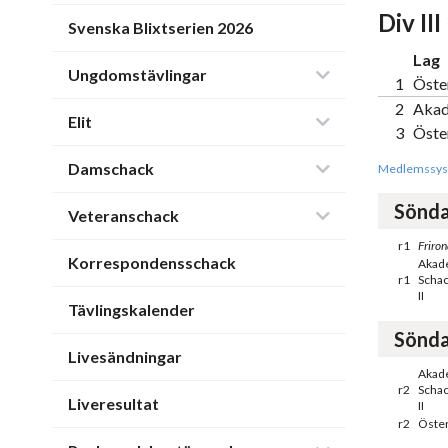
Div III
Svenska Blixtserien 2026
Lag
Ungdomstävlingar
1
Öster
2
Akad
Elit
3
Öster
Damschack
Medlemssys
Sönda
Veteranschack
r1
Friron
Korrespondensschack
Akad
r1
Schac
II
Tävlingskalender
Sönda
Livesändningar
Akad
r2
Schac
Liveresultat
II
r2
Öster