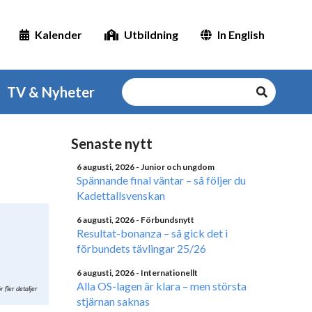
Kalender
Utbildning
In English
TV & Nyheter
Senaste nytt
6 augusti, 2026
- Junior och ungdom
Spännande final väntar – så följer du
Kadettallsvenskan
6 augusti, 2026
- Förbundsnytt
Resultat-bonanza – så gick det i
förbundets tävlingar 25/26
6 augusti, 2026
- Internationellt
Alla OS-lagen är klara – men största
r fler detaljer
stjärnan saknas