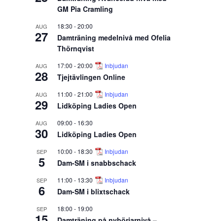
GM Pia Cramling
18:30
-
20:00
AUG
27
Damträning medelnivå med Ofelia
Thörnqvist
17:00
-
20:00
Inbjudan
AUG
28
Tjejtävlingen Online
11:00
-
21:00
Inbjudan
AUG
29
Lidköping Ladies Open
09:00
-
16:30
AUG
30
Lidköping Ladies Open
10:00
-
18:30
Inbjudan
SEP
5
Dam-SM i snabbschack
11:00
-
13:30
Inbjudan
SEP
6
Dam-SM i blixtschack
18:00
-
19:00
SEP
15
Damträning på nybörjarnivå –