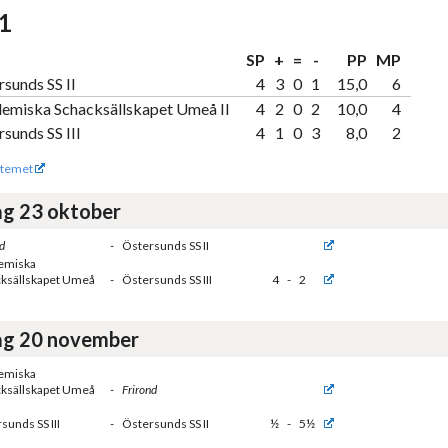
 1
SP
+
=
-
PP
MP
sunds SS II
4
3
0
1
15,0
6
emiska Schacksällskapet Umeå II
4
2
0
2
10,0
4
sunds SS III
4
1
0
3
8,0
2
temet
g 23 oktober
d
-
Östersunds SS II
emiska
ksällskapet Umeå
-
Östersunds SS III
4
-
2
g 20 november
emiska
ksällskapet Umeå
-
Frirond
sunds SS III
-
Östersunds SS II
½
-
5½