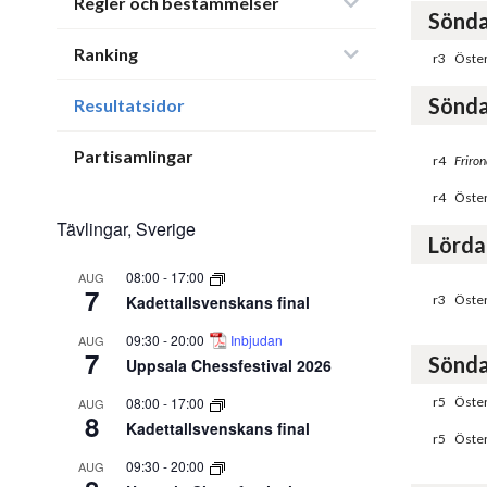
Regler och bestämmelser
Sönda
Ranking
r3
Öster
Sönda
Resultatsidor
Partisamlingar
r4
Friron
r4
Öster
Tävlingar, Sverige
Lörda
08:00
-
17:00
AUG
7
Kadettallsvenskans final
r3
Öster
09:30
-
20:00
Inbjudan
AUG
7
Sönda
Uppsala Chessfestival 2026
08:00
-
17:00
r5
Öster
AUG
8
Kadettallsvenskans final
r5
Öster
09:30
-
20:00
AUG