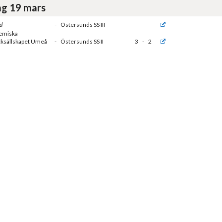
g 19 mars
d
-
Östersunds SS III
emiska
ksällskapet Umeå
-
Östersunds SS II
3
-
2