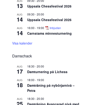
09:30
-
20:00
AUG
13
Uppsala Chessfestival 2026
09:30
-
20:00
AUG
14
Uppsala Chessfestival 2026
16:00
-
19:00
Inbjudan
AUG
14
Carnstams minnesturnering
Visa kalender
Damschack
18:30
-
20:00
AUG
17
Damturnering på Lichess
18:00
-
19:00
AUG
18
Damträning på nybörjarnivå –
Petra
18:30
-
20:30
AUG
25
Damträning Avancerad nivå med