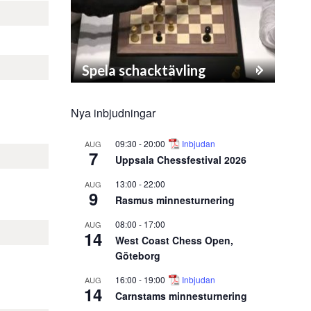
Spela schacktävling
Nya inbjudningar
09:30
-
20:00
Inbjudan
AUG
7
Uppsala Chessfestival 2026
13:00
-
22:00
AUG
9
Rasmus minnesturnering
08:00
-
17:00
AUG
14
West Coast Chess Open,
Göteborg
16:00
-
19:00
Inbjudan
AUG
14
Carnstams minnesturnering