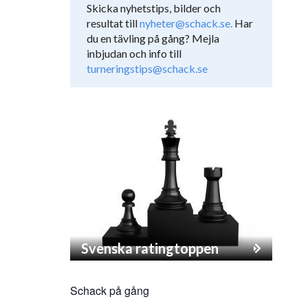
Skicka nyhetstips, bilder och
resultat till
nyheter@schack.se.
Har
du en tävling på gång? Mejla
inbjudan och info till
turneringstips@schack.se
Svenska ratingtoppen
Schack på gång