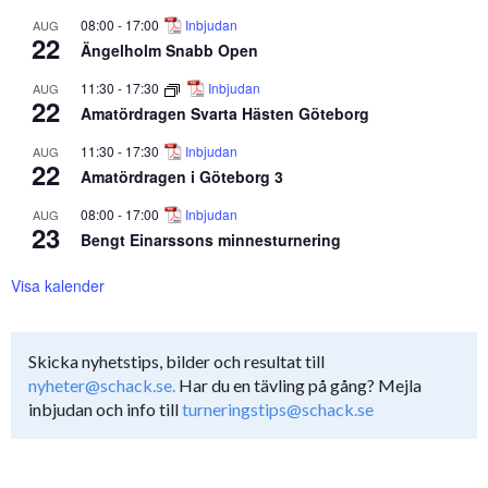
08:00
-
17:00
Inbjudan
AUG
22
Ängelholm Snabb Open
11:30
-
17:30
Inbjudan
AUG
22
Amatördragen Svarta Hästen Göteborg
11:30
-
17:30
Inbjudan
AUG
22
Amatördragen i Göteborg 3
08:00
-
17:00
Inbjudan
AUG
23
Bengt Einarssons minnesturnering
Visa kalender
Skicka nyhetstips, bilder och resultat till
nyheter@schack.se.
Har du en tävling på gång? Mejla
inbjudan och info till
turneringstips@schack.se