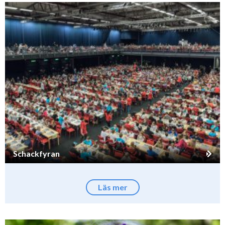
Schackfyran
Läs mer