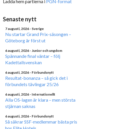
Ladda hem partierna i
PGN-format
Senaste nytt
7 augusti, 2026
- Sverige
Nu startar Grand Prix-säsongen –
Göteborg är först ut
6 augusti, 2026
- Junior och ungdom
Spännande final väntar – följ
Kadettallsvenskan
6 augusti, 2026
- Förbundsnytt
Resultat-bonanza – så gick det i
förbundets tävlingar 25/26
6 augusti, 2026
- Internationellt
Alla OS-lagen är klara – men största
stjärnan saknas
6 augusti, 2026
- Förbundsnytt
Så säkrar SSF-medlemmar bästa pris
hos Elite Hotels