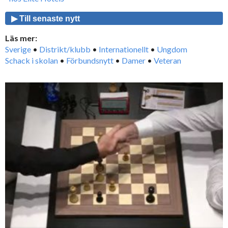
▶ Till senaste nytt
Läs mer:
Sverige
•
Distrikt/klubb
•
Internationellt
•
Ungdom
Schack i skolan
•
Förbundsnytt
•
Damer
•
Veteran