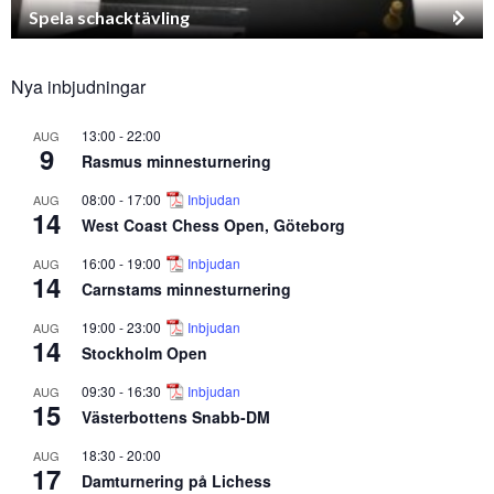
Spela schacktävling
Nya inbjudningar
13:00
-
22:00
AUG
9
Rasmus minnesturnering
08:00
-
17:00
Inbjudan
AUG
14
West Coast Chess Open, Göteborg
16:00
-
19:00
Inbjudan
AUG
14
Carnstams minnesturnering
19:00
-
23:00
Inbjudan
AUG
14
Stockholm Open
09:30
-
16:30
Inbjudan
AUG
15
Västerbottens Snabb-DM
18:30
-
20:00
AUG
17
Damturnering på Lichess