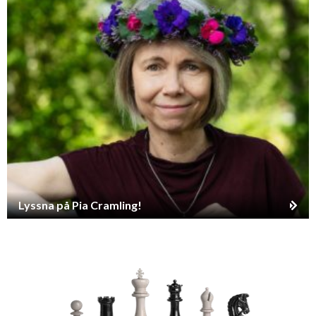
Lyssna på Pia Cramling!