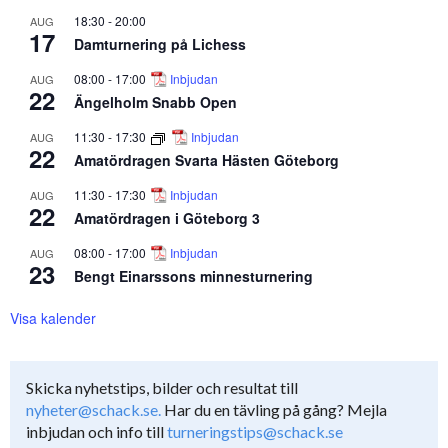
18:30
-
20:00
AUG
17
Damturnering på Lichess
08:00
-
17:00
Inbjudan
AUG
22
Ängelholm Snabb Open
11:30
-
17:30
Inbjudan
AUG
22
Amatördragen Svarta Hästen Göteborg
11:30
-
17:30
Inbjudan
AUG
22
Amatördragen i Göteborg 3
08:00
-
17:00
Inbjudan
AUG
23
Bengt Einarssons minnesturnering
Visa kalender
Skicka nyhetstips, bilder och resultat till
nyheter@schack.se.
Har du en tävling på gång? Mejla
inbjudan och info till
turneringstips@schack.se