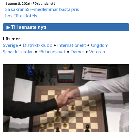
6 augusti, 2026
- Förbundsnytt
Så säkrar SSF-medlemmar bästa pris
hos Elite Hotels
▶ Till senaste nytt
Läs mer:
Sverige
•
Distrikt/klubb
•
Internationellt
•
Ungdom
Schack i skolan
•
Förbundsnytt
•
Damer
•
Veteran