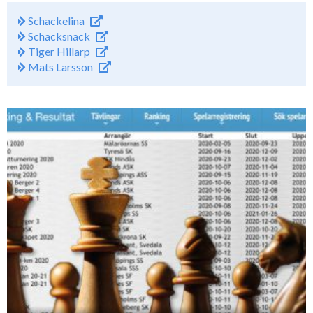
Schackelina
Schacksnack
Tiger Hillarp
Mats Larsson