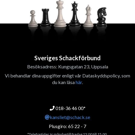
Sveriges Schackförbund
Besöksadress: Kungsgatan 23, Uppsala
Vi behandlar dina uppgifter enligt vår Dataskyddspolicy, som
du kan läsa
här
.
018-36 46 00*
kansliet@schack.se
Plusgiro: 65 22 - 7
*Telefontider är måndag till fredag 13:00 till 15.00.