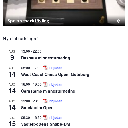
Spela schacktävling
Nya inbjudningar
13:00
-
22:00
AUG
9
Rasmus minnesturnering
08:00
-
17:00
Inbjudan
AUG
14
West Coast Chess Open, Göteborg
16:00
-
19:00
Inbjudan
AUG
14
Carnstams minnesturnering
19:00
-
23:00
Inbjudan
AUG
14
Stockholm Open
09:30
-
16:30
Inbjudan
AUG
15
Västerbottens Snabb-DM