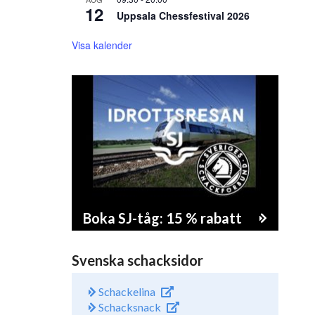
12
Uppsala Chessfestival 2026
Visa kalender
Boka SJ-tåg: 15 % rabatt
Svenska schacksidor
Schackelina
Schacksnack