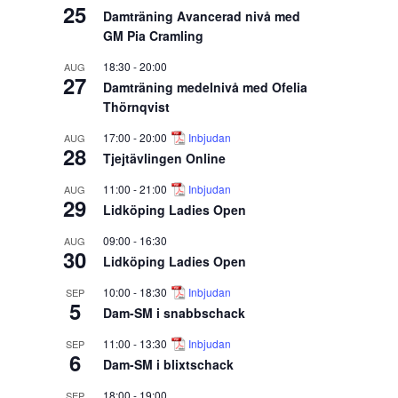
25
Damträning Avancerad nivå med
GM Pia Cramling
18:30
-
20:00
AUG
27
Damträning medelnivå med Ofelia
Thörnqvist
17:00
-
20:00
Inbjudan
AUG
28
Tjejtävlingen Online
11:00
-
21:00
Inbjudan
AUG
29
Lidköping Ladies Open
09:00
-
16:30
AUG
30
Lidköping Ladies Open
10:00
-
18:30
Inbjudan
SEP
5
Dam-SM i snabbschack
11:00
-
13:30
Inbjudan
SEP
6
Dam-SM i blixtschack
18:00
-
19:00
SEP