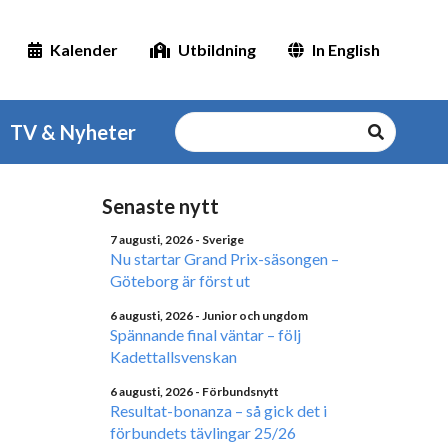
Kalender
Utbildning
In English
TV & Nyheter
Senaste nytt
7 augusti, 2026
- Sverige
Nu startar Grand Prix-säsongen –
Göteborg är först ut
6 augusti, 2026
- Junior och ungdom
Spännande final väntar – följ
Kadettallsvenskan
6 augusti, 2026
- Förbundsnytt
Resultat-bonanza – så gick det i
förbundets tävlingar 25/26