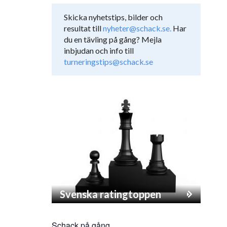
Skicka nyhetstips, bilder och
resultat till
nyheter@schack.se.
Har
du en tävling på gång? Mejla
inbjudan och info till
turneringstips@schack.se
Svenska ratingtoppen
Schack på gång