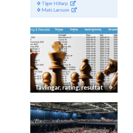
Tiger Hillarp
Mats Larsson
Tävlingar, rating, resultat