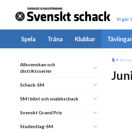
Vi gör
Spela
Träna
Klubbar
Tävlinga
Tävlinga
Allsvenskan och
distriktsserier
Jun
Schack-SM
SM i blixt och snabbschack
Svenskt Grand Prix
Studentlag-SM