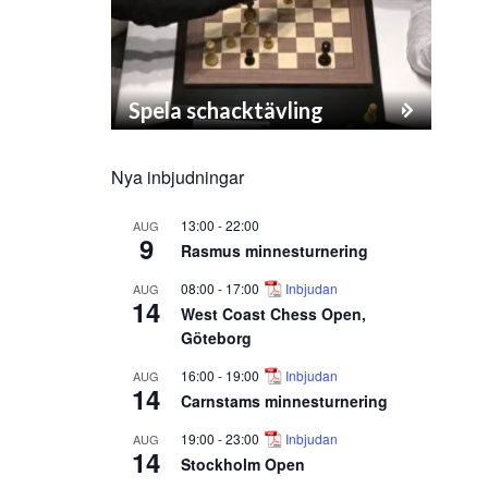
Spela schacktävling
Nya inbjudningar
13:00
-
22:00
AUG
9
Rasmus minnesturnering
08:00
-
17:00
Inbjudan
AUG
14
West Coast Chess Open,
Göteborg
16:00
-
19:00
Inbjudan
AUG
14
Carnstams minnesturnering
19:00
-
23:00
Inbjudan
AUG
14
Stockholm Open