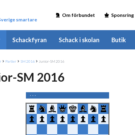
Om förbundet
Sponsring
 Sverige smartare
r
Schackfyran
Schack i skolan
Butik
r
Partier
SM 2016
Junior-SM 2016
ior-SM 2016