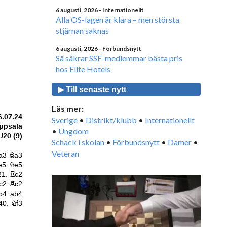
6 augusti, 2026
- Internationellt
Alla OS-lagen är klara – men största
stjärnan saknas
6 augusti, 2026
- Förbundsnytt
Så säkrar SSF-medlemmar bästa pris
hos Elite Hotels
▶ Till senaste nytt
Läs mer:
Sverige
•
Distrikt/klubb
•
Internationellt
•
Ungdom
Schack i skolan
•
Förbundsnytt
•
Damer
•
Veteran