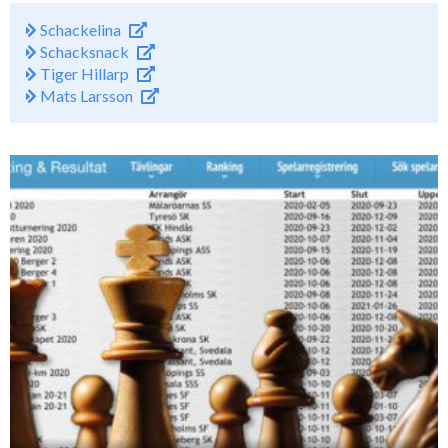
Schackelina
Schacksnack
Tiger Hillarp
Mats Larsson