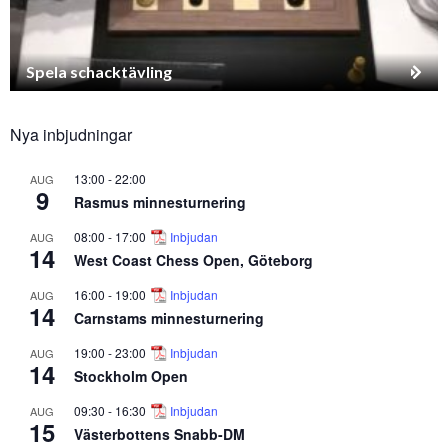
Spela schacktävling
Nya inbjudningar
13:00
-
22:00
AUG
9
Rasmus minnesturnering
08:00
-
17:00
Inbjudan
AUG
14
West Coast Chess Open, Göteborg
16:00
-
19:00
Inbjudan
AUG
14
Carnstams minnesturnering
19:00
-
23:00
Inbjudan
AUG
14
Stockholm Open
09:30
-
16:30
Inbjudan
AUG
15
Västerbottens Snabb-DM