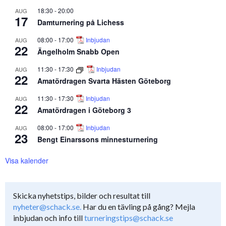
18:30
-
20:00
AUG
17
Damturnering på Lichess
08:00
-
17:00
Inbjudan
AUG
22
Ängelholm Snabb Open
11:30
-
17:30
Inbjudan
AUG
22
Amatördragen Svarta Hästen Göteborg
11:30
-
17:30
Inbjudan
AUG
22
Amatördragen i Göteborg 3
08:00
-
17:00
Inbjudan
AUG
23
Bengt Einarssons minnesturnering
Visa kalender
Skicka nyhetstips, bilder och resultat till
nyheter@schack.se.
Har du en tävling på gång? Mejla
inbjudan och info till
turneringstips@schack.se