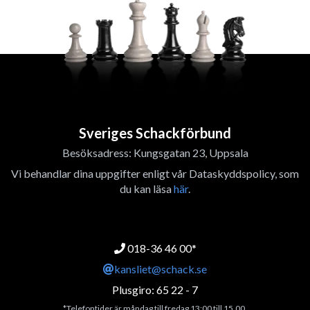
Sveriges Schackförbund
Besöksadress: Kungsgatan 23, Uppsala
Vi behandlar dina uppgifter enligt vår Dataskyddspolicy, som
du kan läsa
här
.
018-36 46 00*
kansliet@schack.se
Plusgiro: 65 22 - 7
*Telefontider är måndag till fredag 13:00 till 15.00.