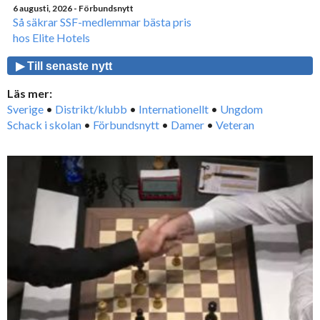
6 augusti, 2026
- Förbundsnytt
Så säkrar SSF-medlemmar bästa pris
hos Elite Hotels
▶ Till senaste nytt
Läs mer:
Sverige
•
Distrikt/klubb
•
Internationellt
•
Ungdom
Schack i skolan
•
Förbundsnytt
•
Damer
•
Veteran