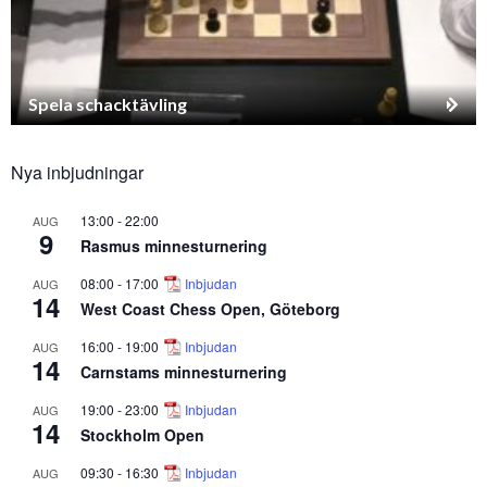
Spela schacktävling
Nya inbjudningar
13:00
-
22:00
AUG
9
Rasmus minnesturnering
08:00
-
17:00
Inbjudan
AUG
14
West Coast Chess Open, Göteborg
16:00
-
19:00
Inbjudan
AUG
14
Carnstams minnesturnering
19:00
-
23:00
Inbjudan
AUG
14
Stockholm Open
09:30
-
16:30
Inbjudan
AUG