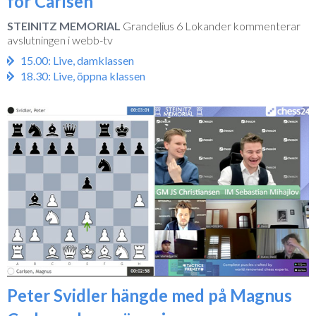
för Carlsen
STEINITZ MEMORIAL
Grandelius 6 Lokander kommenterar
avslutningen i webb-tv
15.00: Live, damklassen
18.30: Live, öppna klassen
Peter Svidler hängde med på Magnus