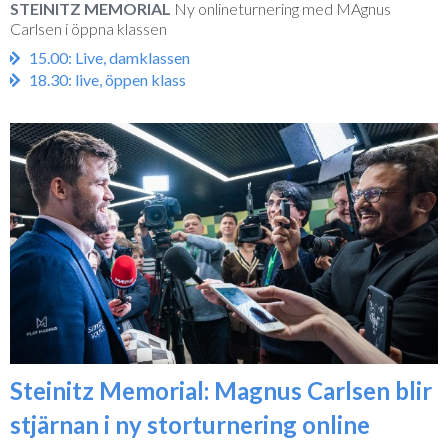
STEINITZ MEMORIAL
Ny onlineturnering med MAgnus
Carlsen i öppna klassen
15.00: Live, damklassen
18.30: live, öppen klass
Steinitz Memorial: Magnus Carlsen blir
stjärnan i ny storturnering online