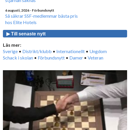
stjärnan saknas
6 augusti, 2026
- Förbundsnytt
Så säkrar SSF-medlemmar bästa pris
hos Elite Hotels
▶ Till senaste nytt
Läs mer:
Sverige
•
Distrikt/klubb
•
Internationellt
•
Ungdom
Schack i skolan
•
Förbundsnytt
•
Damer
•
Veteran