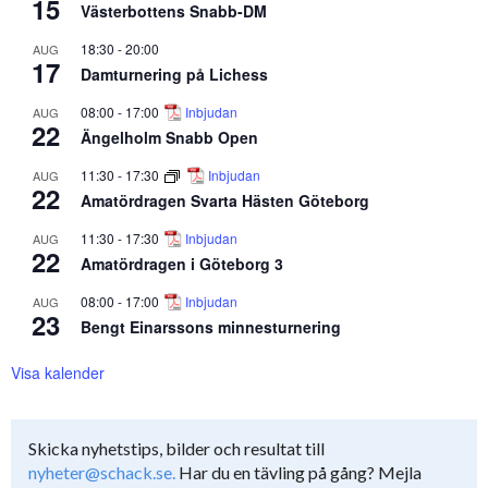
15
Västerbottens Snabb-DM
18:30
-
20:00
AUG
17
Damturnering på Lichess
08:00
-
17:00
Inbjudan
AUG
22
Ängelholm Snabb Open
11:30
-
17:30
Inbjudan
AUG
22
Amatördragen Svarta Hästen Göteborg
11:30
-
17:30
Inbjudan
AUG
22
Amatördragen i Göteborg 3
08:00
-
17:00
Inbjudan
AUG
23
Bengt Einarssons minnesturnering
Visa kalender
Skicka nyhetstips, bilder och resultat till
nyheter@schack.se.
Har du en tävling på gång? Mejla