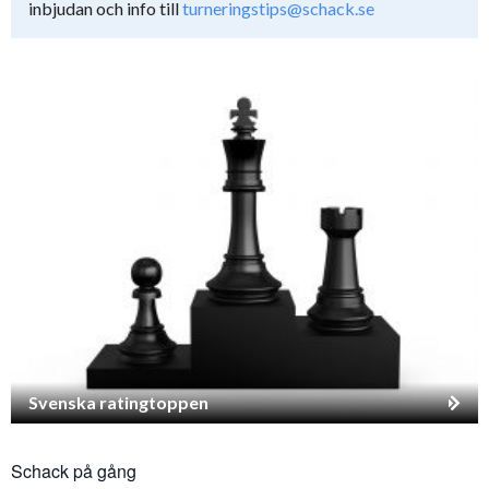
inbjudan och info till
turneringstips@schack.se
Svenska ratingtoppen
Schack på gång