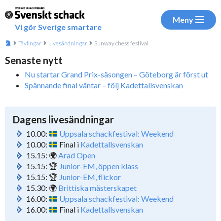
Meny
Vi gör Sverige smartare
Tävlingar
Livesändningar
Sunway chess festival
Senaste nytt
Nu startar Grand Prix-säsongen – Göteborg är först ut
Spännande final väntar – följ Kadettallsvenskan
Dagens livesändningar
10.00:
Uppsala schackfestival: Weekend
10.00:
Final i
Kadettallsvenskan
15.15: 🌍
Arad Open
15.15: 🏆
Junior-EM, öppen klass
15.15: 🏆
Junior-EM, flickor
15.30: 🌍
Brittiska mästerskapet
16.00:
Uppsala schackfestival: Weekend
16.00:
Final i
Kadettallsvenskan