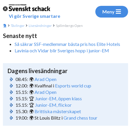
Meny
Vi gör Sverige smartare
Tävlingar
Livesändningar
Spilimbergo Open
Senaste nytt
Så säkrar SSF-medlemmar bästa pris hos Elite Hotels
Lavinia och Vidar blir Sveriges hopp i junior-EM
Dagens livesändningar
08.45: 🌍
Arad Open
12.00: 🌍 Kvalfinal i
Esports world cup
15.15: 🌍
Arad Open
15.15: 🏆
Junior-EM, öppen klass
15.15: 🏆
Junior-EM, flickor
15.30: 🌍
Brittiska mästerskapet
19.00: 🌍 St Louis Blitz i
Grand chess tour