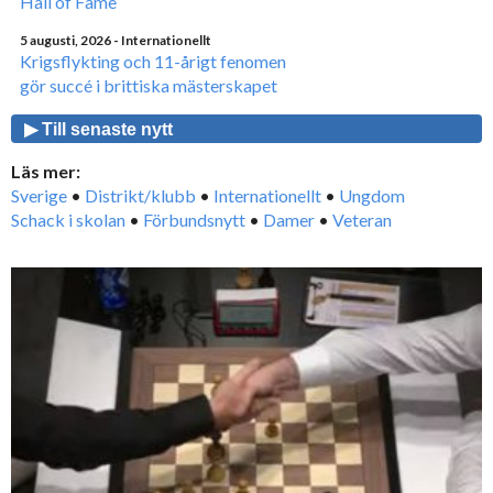
Hall of Fame
5 augusti, 2026
- Internationellt
Krigsflykting och 11-årigt fenomen
gör succé i brittiska mästerskapet
▶ Till senaste nytt
Läs mer:
Sverige
•
Distrikt/klubb
•
Internationellt
•
Ungdom
Schack i skolan
•
Förbundsnytt
•
Damer
•
Veteran