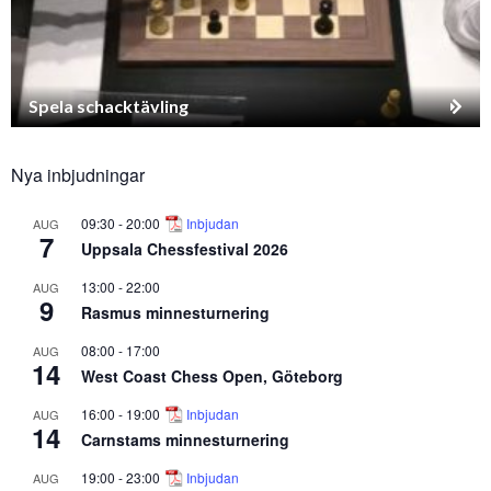
Spela schacktävling
Nya inbjudningar
09:30
-
20:00
Inbjudan
AUG
7
Uppsala Chessfestival 2026
13:00
-
22:00
AUG
9
Rasmus minnesturnering
08:00
-
17:00
AUG
14
West Coast Chess Open, Göteborg
16:00
-
19:00
Inbjudan
AUG
14
Carnstams minnesturnering
19:00
-
23:00
Inbjudan
AUG