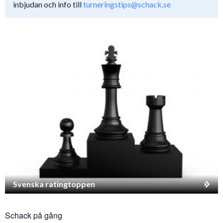
inbjudan och info till
turneringstips@schack.se
Svenska ratingtoppen
Schack på gång