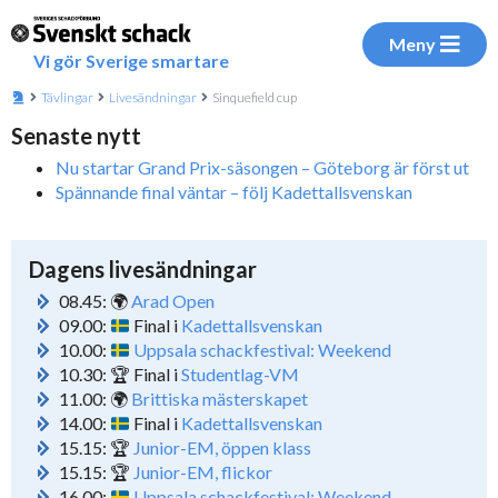
Meny
Vi gör Sverige smartare
Tävlingar
Livesändningar
Sinquefield cup
Senaste nytt
Nu startar Grand Prix-säsongen – Göteborg är först ut
Spännande final väntar – följ Kadettallsvenskan
Dagens livesändningar
08.45: 🌍
Arad Open
09.00:
Final i
Kadettallsvenskan
10.00:
Uppsala schackfestival: Weekend
10.30: 🏆 Final i
Studentlag-VM
11.00: 🌍
Brittiska mästerskapet
14.00:
Final i
Kadettallsvenskan
15.15: 🏆
Junior-EM, öppen klass
15.15: 🏆
Junior-EM, flickor
16.00:
Uppsala schackfestival: Weekend