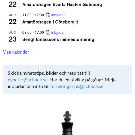
22
Amatördragen Svarta Hästen Göteborg
11:30
-
17:30
Inbjudan
AUG
22
Amatördragen i Göteborg 3
08:00
-
17:00
Inbjudan
AUG
23
Bengt Einarssons minnesturnering
Visa kalender
Skicka nyhetstips, bilder och resultat till
nyheter@schack.se.
Har du en tävling på gång? Mejla
inbjudan och info till
turneringstips@schack.se