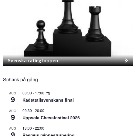
Svenska ratingtoppen
Schack på gång
08:00
-
17:00
AUG
9
Kadettallsvenskans final
09:30
-
20:00
AUG
9
Uppsala Chessfestival 2026
13:00
-
22:00
AUG
9
Rasmus minnesturnering