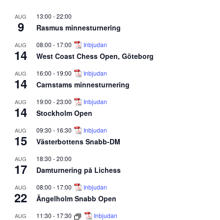
13:00
-
22:00
AUG
9
Rasmus minnesturnering
08:00
-
17:00
Inbjudan
AUG
14
West Coast Chess Open, Göteborg
16:00
-
19:00
Inbjudan
AUG
14
Carnstams minnesturnering
19:00
-
23:00
Inbjudan
AUG
14
Stockholm Open
09:30
-
16:30
Inbjudan
AUG
15
Västerbottens Snabb-DM
18:30
-
20:00
AUG
17
Damturnering på Lichess
08:00
-
17:00
Inbjudan
AUG
22
Ängelholm Snabb Open
11:30
-
17:30
Inbjudan
AUG