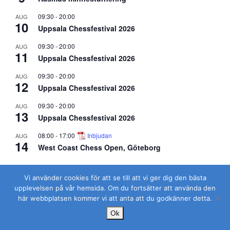
09:30
-
20:00
AUG
10
Uppsala Chessfestival 2026
09:30
-
20:00
AUG
11
Uppsala Chessfestival 2026
09:30
-
20:00
AUG
12
Uppsala Chessfestival 2026
09:30
-
20:00
AUG
13
Uppsala Chessfestival 2026
08:00
-
17:00
Inbjudan
AUG
14
West Coast Chess Open, Göteborg
Visa kalender
Vi använder cookies för att se till att vi ger dig den bästa
upplevelsen på vår hemsida. Om du fortsätter att använda den
här webbplatsen kommer vi att anta att du godkänner detta.
Ok