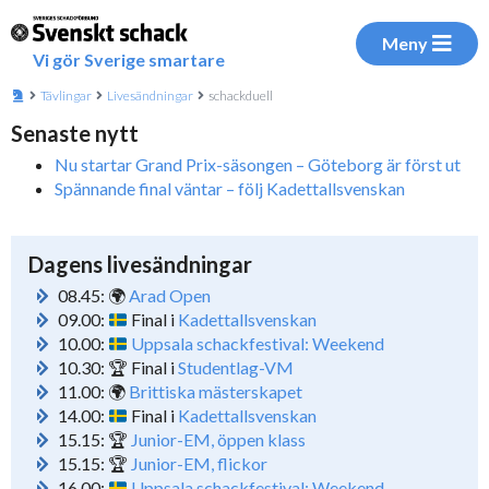
Meny
Vi gör Sverige smartare
Tävlingar
Livesändningar
schackduell
Senaste nytt
Nu startar Grand Prix-säsongen – Göteborg är först ut
Spännande final väntar – följ Kadettallsvenskan
Dagens livesändningar
08.45: 🌍
Arad Open
09.00:
Final i
Kadettallsvenskan
10.00:
Uppsala schackfestival: Weekend
10.30: 🏆 Final i
Studentlag-VM
11.00: 🌍
Brittiska mästerskapet
14.00:
Final i
Kadettallsvenskan
15.15: 🏆
Junior-EM, öppen klass
15.15: 🏆
Junior-EM, flickor
16.00:
Uppsala schackfestival: Weekend