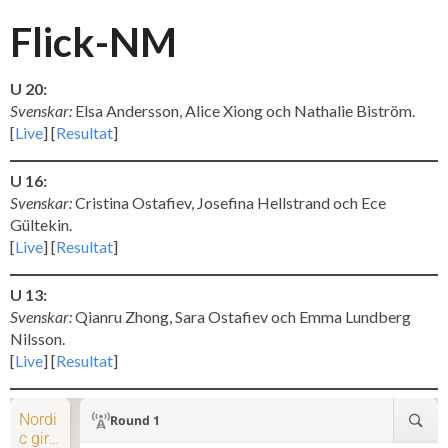
Flick-NM
U 20:
Svenskar:
Elsa Andersson, Alice Xiong och Nathalie Biström.
[
Live
] [
Resultat
]
U 16:
Svenskar:
Cristina Ostafiev, Josefina Hellstrand och Ece
Gültekin.
[
Live
] [
Resultat
]
U 13:
Svenskar:
Qianru Zhong, Sara Ostafiev och Emma Lundberg
Nilsson.
[
Live
] [
Resultat
]