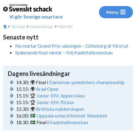
Meny
Vi gör Sverige smartare
Tävlingar
Livesändningar
Flick-NM
Senaste nytt
Nu startar Grand Prix-säsongen – Göteborg är först ut
Spännande final väntar – följ Kadettallsvenskan
Dagens livesändningar
14.30: 🌍 Final i
Damernas speedchess championship
15.15: 🌍
Arad Open
15.15: 🏆
Junior-EM, öppen klass
15.15: 🏆
Junior-EM, flickor
15.30: 🌍
Brittiska mästerskapet
16.00:
Uppsala schackfestival: Weekend
18.30:
Final i
Kadettallsvenskan