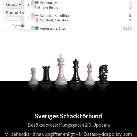
Sveriges Schackförbund
Besöksadress: Kungsgatan 23, Uppsala
Vi behandlar dina uppgifter enligt vår Dataskyddspolicy, som