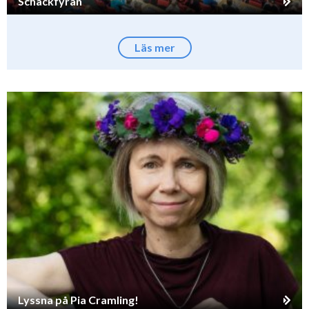
Schackfyran
Läs mer
Lyssna på Pia Cramling!