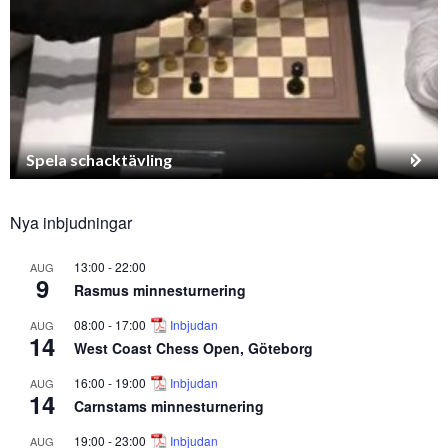
Spela schacktävling
Nya inbjudningar
13:00
-
22:00
AUG
9
Rasmus minnesturnering
08:00
-
17:00
Inbjudan
AUG
14
West Coast Chess Open, Göteborg
16:00
-
19:00
Inbjudan
AUG
14
Carnstams minnesturnering
19:00
-
23:00
Inbjudan
AUG