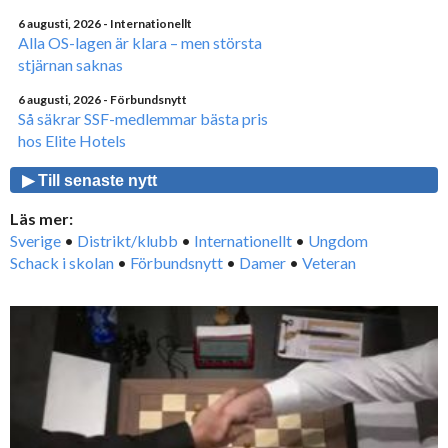
6 augusti, 2026
- Internationellt
Alla OS-lagen är klara – men största
stjärnan saknas
6 augusti, 2026
- Förbundsnytt
Så säkrar SSF-medlemmar bästa pris
hos Elite Hotels
▶ Till senaste nytt
Läs mer:
Sverige
•
Distrikt/klubb
•
Internationellt
•
Ungdom
Schack i skolan
•
Förbundsnytt
•
Damer
•
Veteran