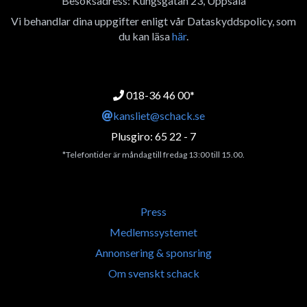
Besöksadress: Kungsgatan 23, Uppsala
Vi behandlar dina uppgifter enligt vår Dataskyddspolicy, som
du kan läsa
här
.
018-36 46 00*
kansliet@schack.se
Plusgiro: 65 22 - 7
*Telefontider är måndag till fredag 13:00 till 15.00.
Press
Medlemssystemet
Annonsering & sponsring
Om svenskt schack