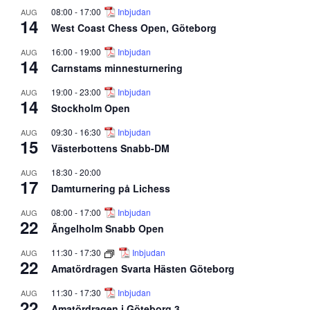
08:00
-
17:00
Inbjudan
AUG
14
West Coast Chess Open, Göteborg
16:00
-
19:00
Inbjudan
AUG
14
Carnstams minnesturnering
19:00
-
23:00
Inbjudan
AUG
14
Stockholm Open
09:30
-
16:30
Inbjudan
AUG
15
Västerbottens Snabb-DM
18:30
-
20:00
AUG
17
Damturnering på Lichess
08:00
-
17:00
Inbjudan
AUG
22
Ängelholm Snabb Open
11:30
-
17:30
Inbjudan
AUG
22
Amatördragen Svarta Hästen Göteborg
11:30
-
17:30
Inbjudan
AUG
22
Amatördragen i Göteborg 3