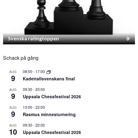
Svenska ratingtoppen
Schack på gång
08:00
-
17:00
AUG
9
Kadettallsvenskans final
09:30
-
20:00
AUG
9
Uppsala Chessfestival 2026
13:00
-
22:00
AUG
9
Rasmus minnesturnering
09:30
-
20:00
AUG
10
Uppsala Chessfestival 2026