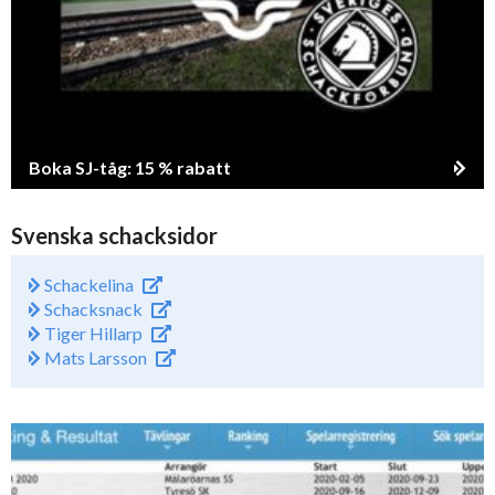
Boka SJ-tåg: 15 % rabatt
Svenska schacksidor
Schackelina
Schacksnack
Tiger Hillarp
Mats Larsson