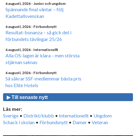
6 augusti, 2026
- Junior och ungdom
Spännande final väntar – följ
Kadettallsvenskan
6 augusti, 2026
- Förbundsnytt
Resultat-bonanza – så gick det i
förbundets tävlingar 25/26
6 augusti, 2026
- Internationellt
Alla OS-lagen är klara – men största
stjärnan saknas
6 augusti, 2026
- Förbundsnytt
Så säkrar SSF-medlemmar bästa pris
hos Elite Hotels
▶ Till senaste nytt
Läs mer:
Sverige
•
Distrikt/klubb
•
Internationellt
•
Ungdom
Schack i skolan
•
Förbundsnytt
•
Damer
•
Veteran