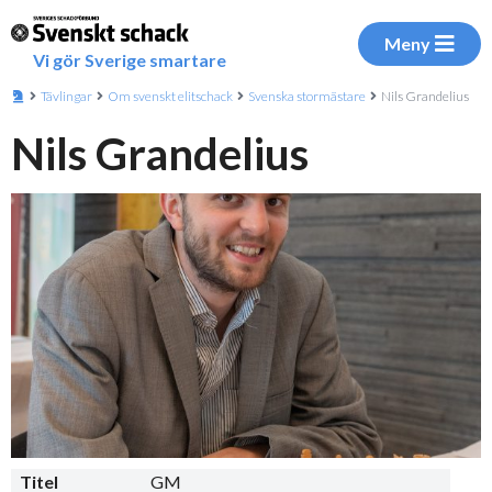
Meny
Vi gör Sverige smartare
Tävlingar
Om svenskt elitschack
Svenska stormästare
Nils Grandelius
Nils Grandelius
Titel
GM