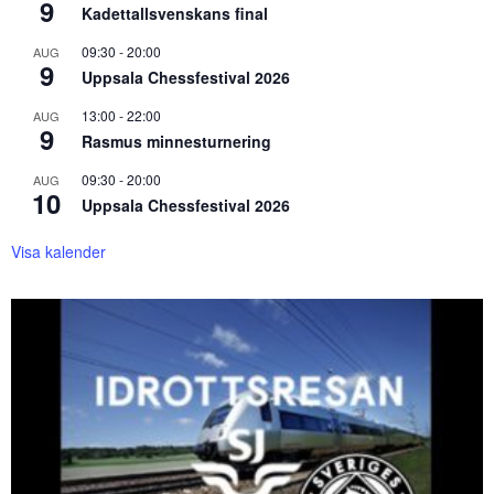
9
Kadettallsvenskans final
09:30
-
20:00
AUG
9
Uppsala Chessfestival 2026
13:00
-
22:00
AUG
9
Rasmus minnesturnering
09:30
-
20:00
AUG
10
Uppsala Chessfestival 2026
Visa kalender