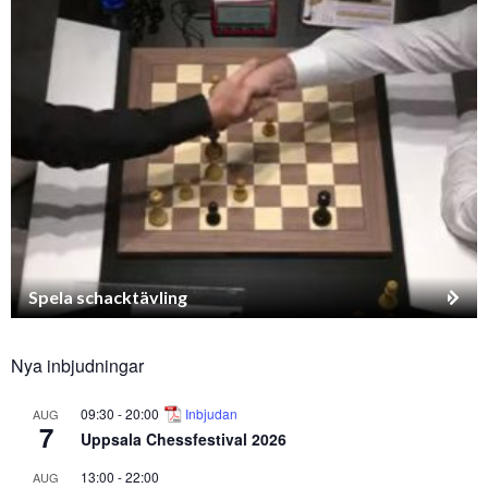
Spela schacktävling
Nya inbjudningar
09:30
-
20:00
Inbjudan
AUG
7
Uppsala Chessfestival 2026
13:00
-
22:00
AUG