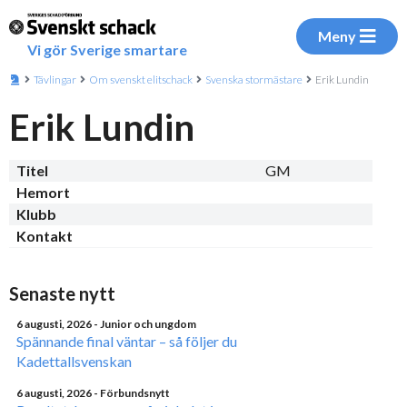
Meny
Vi gör Sverige smartare
Tävlingar
Om svenskt elitschack
Svenska stormästare
Erik Lundin
Erik Lundin
Titel
GM
Hemort
Klubb
Kontakt
Senaste nytt
6 augusti, 2026
- Junior och ungdom
Spännande final väntar – så följer du
Kadettallsvenskan
6 augusti, 2026
- Förbundsnytt