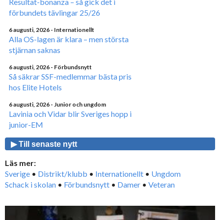
Resultat-bonanza – så gick det i
förbundets tävlingar 25/26
6 augusti, 2026
- Internationellt
Alla OS-lagen är klara – men största
stjärnan saknas
6 augusti, 2026
- Förbundsnytt
Så säkrar SSF-medlemmar bästa pris
hos Elite Hotels
6 augusti, 2026
- Junior och ungdom
Lavinia och Vidar blir Sveriges hopp i
junior-EM
▶ Till senaste nytt
Läs mer:
Sverige
•
Distrikt/klubb
•
Internationellt
•
Ungdom
Schack i skolan
•
Förbundsnytt
•
Damer
•
Veteran