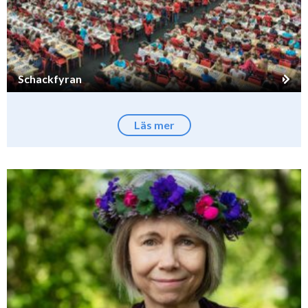
Schackfyran
Läs mer