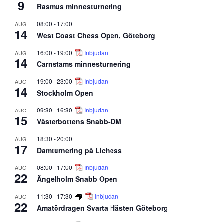
9
Rasmus minnesturnering
08:00
-
17:00
AUG
14
West Coast Chess Open, Göteborg
16:00
-
19:00
Inbjudan
AUG
14
Carnstams minnesturnering
19:00
-
23:00
Inbjudan
AUG
14
Stockholm Open
09:30
-
16:30
Inbjudan
AUG
15
Västerbottens Snabb-DM
18:30
-
20:00
AUG
17
Damturnering på Lichess
08:00
-
17:00
Inbjudan
AUG
22
Ängelholm Snabb Open
11:30
-
17:30
Inbjudan
AUG
22
Amatördragen Svarta Hästen Göteborg