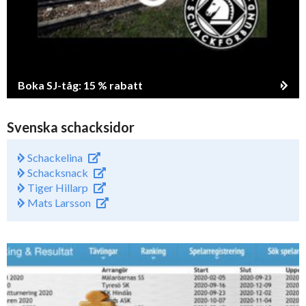
Boka SJ-tåg: 15 % rabatt
Svenska schacksidor
Schackelina
Schacksnack
Tiger Hillarp
Mats Larsson