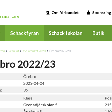
Om förbundet
Sponsring
ge smartare
r
Schackfyran
Schack i skolan
Butik
yran
Resultat
Kvalresultat 2023
Örebro 2022/23
bro 2022/23
Örebro
2023-04-04
e:
36
Klass
Poä
Grenadjärskolan 5
215
Ås skola 5
110