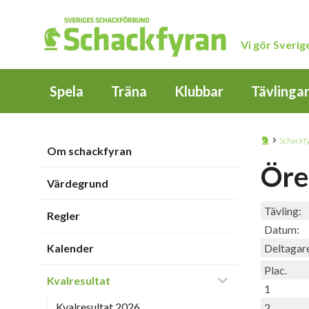
Vi gör Sveri
Spela
Träna
Klubbar
Tävlinga
Schackf
Om schackfyran
Öre
Värdegrund
Tävling:
Regler
Datum:
Kalender
Deltagar
Plac.
Kvalresultat
1
Kvalresultat 2026
2