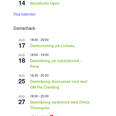
14
Stockholm Open
Visa kalender
Damschack
18:30
-
20:00
AUG
17
Damturnering på Lichess
18:00
-
19:00
AUG
18
Damträning på nybörjarnivå –
Petra
18:30
-
20:30
AUG
25
Damträning Avancerad nivå med
GM Pia Cramling
18:30
-
20:00
AUG
27
Damträning medelnivå med Ofelia
Thörnqvist