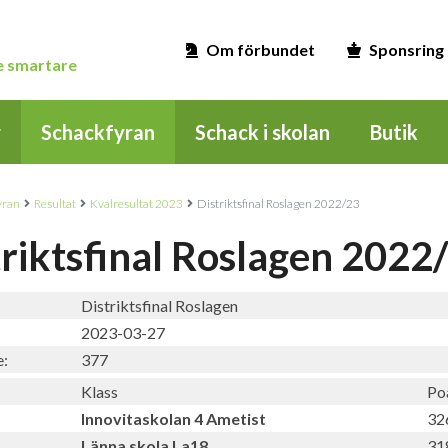
Om förbundet
Sponsring
ge smartare
r
Schackfyran
Schack i skolan
Butik
yran
Resultat
Kvalresultat 2023
Distriktsfinal Roslagen 2022/23
triktsfinal Roslagen 2022
Distriktsfinal Roslagen
2023-03-27
e:
377
Klass
Po
Innovitaskolan 4 Ametist
32
Länna skola La18
31