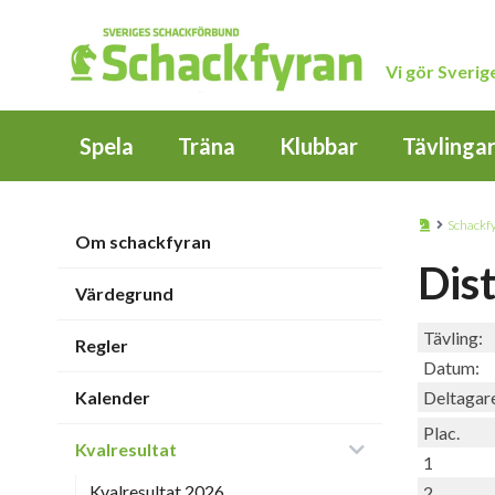
Vi gör Sveri
Spela
Träna
Klubbar
Tävlinga
Schackf
Om schackfyran
Dis
Värdegrund
Tävling:
Regler
Datum:
Kalender
Deltagar
Plac.
Kvalresultat
1
Kvalresultat 2026
2