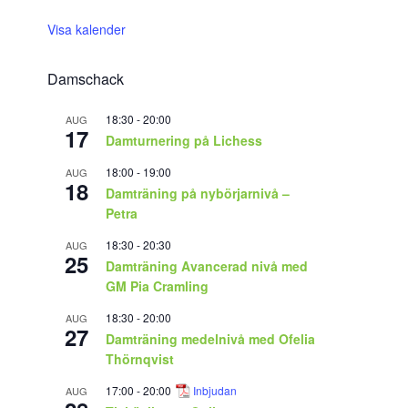
Visa kalender
Damschack
18:30
-
20:00
AUG
17
Damturnering på Lichess
18:00
-
19:00
AUG
18
Damträning på nybörjarnivå –
Petra
18:30
-
20:30
AUG
25
Damträning Avancerad nivå med
GM Pia Cramling
18:30
-
20:00
AUG
27
Damträning medelnivå med Ofelia
Thörnqvist
17:00
-
20:00
Inbjudan
AUG