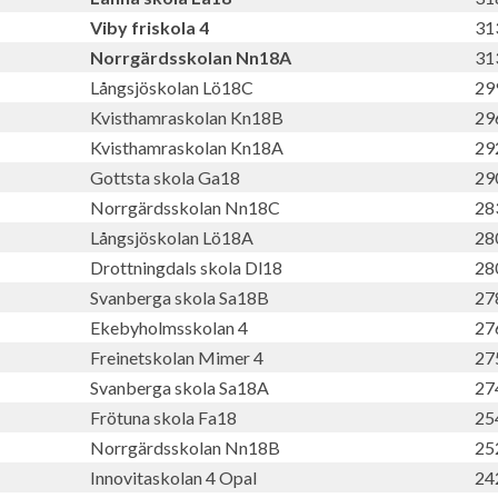
Viby friskola 4
31
Norrgärdsskolan Nn18A
31
Långsjöskolan Lö18C
29
Kvisthamraskolan Kn18B
29
Kvisthamraskolan Kn18A
29
Gottsta skola Ga18
29
Norrgärdsskolan Nn18C
28
Långsjöskolan Lö18A
28
Drottningdals skola Dl18
28
Svanberga skola Sa18B
27
Ekebyholmsskolan 4
27
Freinetskolan Mimer 4
27
Svanberga skola Sa18A
27
Frötuna skola Fa18
25
Norrgärdsskolan Nn18B
25
Innovitaskolan 4 Opal
24