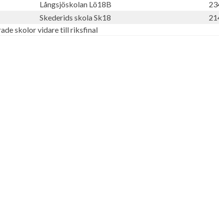
Långsjöskolan Lö18B
23
Skederids skola Sk18
21
de skolor vidare till riksfinal