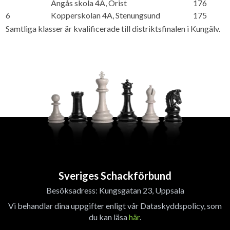
Ängås skola 4A, Orist
176
6
Kopperskolan 4A, Stenungsund
175
Samtliga klasser är kvalificerade till distriktsfinalen i Kungälv.
Sveriges Schackförbund
Besöksadress: Kungsgatan 23, Uppsala
Vi behandlar dina uppgifter enligt vår Dataskyddspolicy, som
du kan läsa
här
.