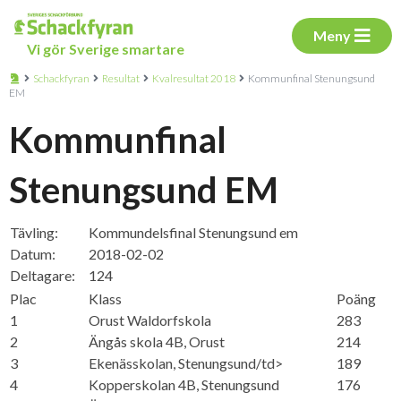
Meny
Vi gör Sverige smartare
Schackfyran
Resultat
Kvalresultat 2018
Kommunfinal Stenungsund
EM
Kommunfinal
Stenungsund EM
Tävling:
Kommundelsfinal Stenungsund em
Datum:
2018-02-02
Deltagare:
124
Plac
Klass
Poäng
1
Orust Waldorfskola
283
2
Ängås skola 4B, Orust
214
3
Ekenässkolan, Stenungsund/td>
189
4
Kopperskolan 4B, Stenungsund
176