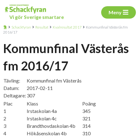
Meny
Vi gör Sverige smartare
Schackfyran
Resultat
Kvalresultat 2017
Kommunfinal Västerås fm
2016/17
Kommunfinal Västerås
fm 2016/17
Tävling:
Kommunfinal fm Västerås
Datum:
2017-02-11
Deltagare:
307
Plac
Klass
Poäng
1
Irstaskolan 4a
345
2
Irstaskolan 4c
321
3
Brandthovdaskolan 4b
314
4
Hökåsenskolan 4b
310