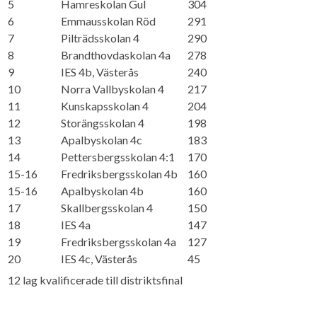
5
Hamreskolan Gul
304
6
Emmausskolan Röd
291
7
Pilträdsskolan 4
290
8
Brandthovdaskolan 4a
278
9
IES 4b, Västerås
240
10
Norra Vallbyskolan 4
217
11
Kunskapsskolan 4
204
12
Storängsskolan 4
198
13
Apalbyskolan 4c
183
14
Pettersbergsskolan 4:1
170
15-16
Fredriksbergsskolan 4b
160
15-16
Apalbyskolan 4b
160
17
Skallbergsskolan 4
150
18
IES 4a
147
19
Fredriksbergsskolan 4a
127
20
IES 4c, Västerås
45
12 lag kvalificerade till distriktsfinal