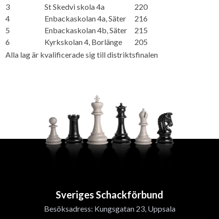
3
St Skedvi skola 4a
220
4
Enbackaskolan 4a, Säter
216
5
Enbackaskolan 4b, Säter
215
6
Kyrkskolan 4, Borlänge
205
Alla lag är kvalificerade sig till distriktsfinalen
Sveriges Schackförbund
Besöksadress: Kungsgatan 23, Uppsala