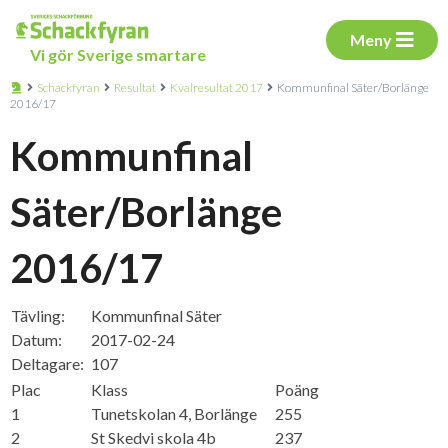
Meny
Vi gör Sverige smartare
Schackfyran
Resultat
Kvalresultat 2017
Kommunfinal Säter/Borlänge
2016/17
Kommunfinal
Säter/Borlänge
2016/17
Tävling:
Kommunfinal Säter
Datum:
2017-02-24
Deltagare:
107
Plac
Klass
Poäng
1
Tunetskolan 4, Borlänge
255
2
St Skedvi skola 4b
237