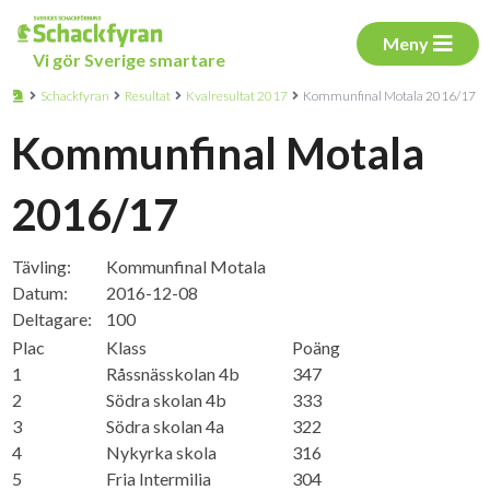
Meny
Vi gör Sverige smartare
Schackfyran
Resultat
Kvalresultat 2017
Kommunfinal Motala 2016/17
Kommunfinal Motala
2016/17
Tävling:
Kommunfinal Motala
Datum:
2016-12-08
Deltagare:
100
Plac
Klass
Poäng
1
Råssnässkolan 4b
347
2
Södra skolan 4b
333
3
Södra skolan 4a
322
4
Nykyrka skola
316
5
Fria Intermilia
304