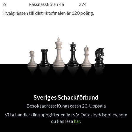
6
Råssnässkolan 4a
274
Kvalgränsen till distriktsfinalen är 120 poäng.
Sveriges Schackförbund
Besöksadress: Kungsgatan 23, Uppsala
Vi behandlar dina uppgifter enligt vår Dataskyddspolicy, som
du kan läsa
här
.