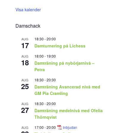
Visa kalender
Damschack
18:30
-
20:00
AUG
17
Damturnering på Lichess
18:00
-
19:00
AUG
18
Damträning på nybörjarnivå –
Petra
18:30
-
20:30
AUG
25
Damträning Avancerad nivå med
GM Pia Cramling
18:30
-
20:00
AUG
27
Damträning medelnivå med Ofelia
Thörnqvist
17:00
-
20:00
Inbjudan
AUG