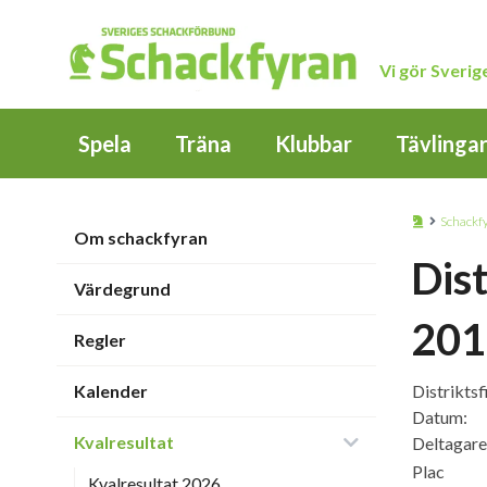
Vi gör Sveri
Spela
Träna
Klubbar
Tävlinga
Schackf
Om schackfyran
Dist
Värdegrund
201
Regler
Kalender
Distriktsfi
Datum:
Kvalresultat
Deltagare
Plac
Kvalresultat 2026