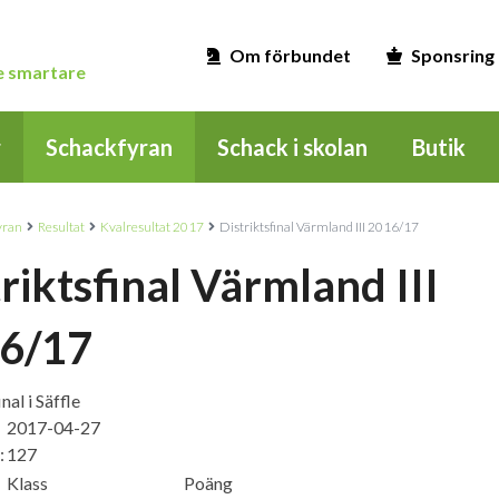
Om förbundet
Sponsring
ge smartare
r
Schackfyran
Schack i skolan
Butik
yran
Resultat
Kvalresultat 2017
Distriktsfinal Värmland III 2016/17
riktsfinal Värmland III
6/17
nal i Säffle
2017-04-27
:
127
Klass
Poäng