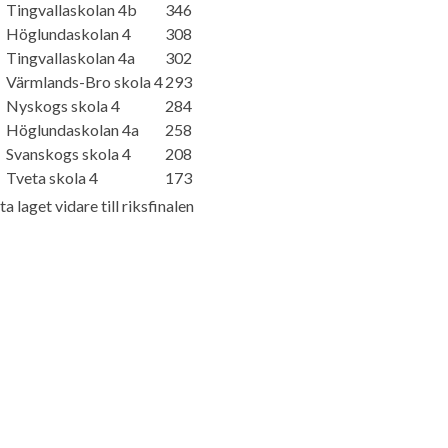
Tingvallaskolan 4b
346
Höglundaskolan 4
308
Tingvallaskolan 4a
302
Värmlands-Bro skola 4
293
Nyskogs skola 4
284
Höglundaskolan 4a
258
Svanskogs skola 4
208
Tveta skola 4
173
a laget vidare till riksfinalen