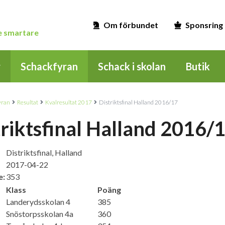
Om förbundet
Sponsring
ge smartare
r
Schackfyran
Schack i skolan
Butik
yran
Resultat
Kvalresultat 2017
Distriktsfinal Halland 2016/17
triktsfinal Halland 2016/
Distriktsfinal, Halland
2017-04-22
e:
353
Klass
Poäng
Landerydsskolan 4
385
Snöstorpsskolan 4a
360