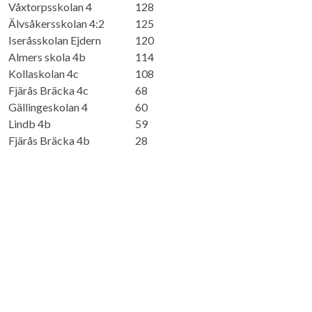
Våxtorpsskolan 4
128
Älvsåkersskolan 4:2
125
Iseråsskolan Ejdern
120
Almers skola 4b
114
Kollaskolan 4c
108
Fjärås Bräcka 4c
68
Gällingeskolan 4
60
Lindb 4b
59
Fjärås Bräcka 4b
28