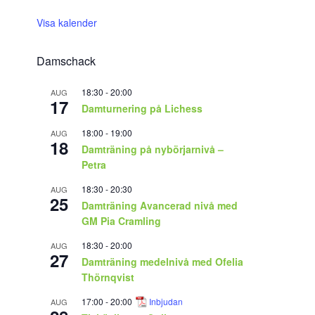
Visa kalender
Damschack
18:30
-
20:00
AUG
17
Damturnering på Lichess
18:00
-
19:00
AUG
18
Damträning på nybörjarnivå –
Petra
18:30
-
20:30
AUG
25
Damträning Avancerad nivå med
GM Pia Cramling
18:30
-
20:00
AUG
27
Damträning medelnivå med Ofelia
Thörnqvist
17:00
-
20:00
Inbjudan
AUG