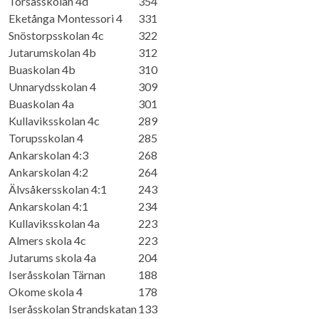
Torsåsskolan 4d
354
Eketånga Montessori 4
331
Snöstorpsskolan 4c
322
Jutarumskolan 4b
312
Buaskolan 4b
310
Unnarydsskolan 4
309
Buaskolan 4a
301
Kullaviksskolan 4c
289
Torupsskolan 4
285
Ankarskolan 4:3
268
Ankarskolan 4:2
264
Älvsåkersskolan 4:1
243
Ankarskolan 4:1
234
Kullaviksskolan 4a
223
Almers skola 4c
223
Jutarums skola 4a
204
Iseråsskolan Tärnan
188
Okome skola 4
178
Iseråsskolan Strandskatan
133