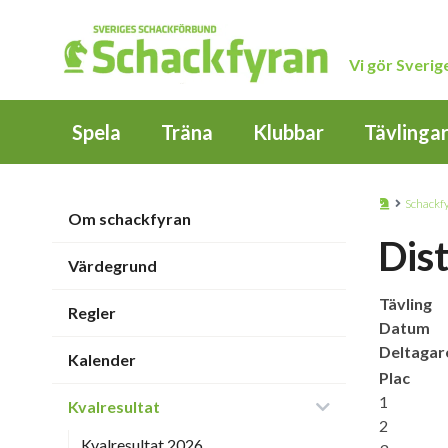
Vi gör Sveri
Spela
Träna
Klubbar
Tävlinga
Schackf
Om schackfyran
Dis
Värdegrund
Tävling
Regler
Datum
Deltagar
Kalender
Plac
1
Kvalresultat
2
Kvalresultat 2026