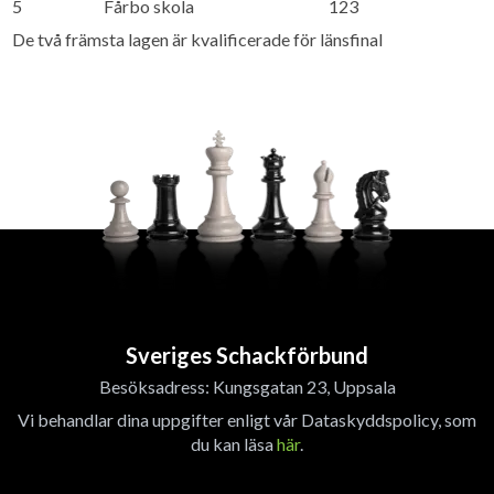
5
Fårbo skola
123
De två främsta lagen är kvalificerade för länsfinal
Sveriges Schackförbund
Besöksadress: Kungsgatan 23, Uppsala
Vi behandlar dina uppgifter enligt vår Dataskyddspolicy, som
du kan läsa
här
.