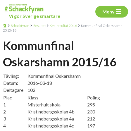
Meny
Vi gör Sverige smartare
Schackfyran
Resultat
Kvalresultat 2016
Kommunfinal Oskarshamn
2015/16
Kommunfinal
Oskarshamn 2015/16
Tävling:
Kommunfinal Oskarshamn
Datum:
2016-03-18
Deltagare:
102
Plac
Klass
Poäng
1
Misterhult skola
295
2
Kristinebergsskolan 4b
230
3
Kristinebergsskolan 4a
212
4
Kristinebergsskolan 4c
197