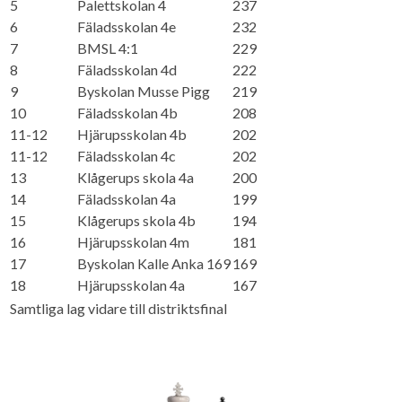
5
Palettskolan 4
237
6
Fäladsskolan 4e
232
7
BMSL 4:1
229
8
Fäladsskolan 4d
222
9
Byskolan Musse Pigg
219
10
Fäladsskolan 4b
208
11-12
Hjärupsskolan 4b
202
11-12
Fäladsskolan 4c
202
13
Klågerups skola 4a
200
14
Fäladsskolan 4a
199
15
Klågerups skola 4b
194
16
Hjärupsskolan 4m
181
17
Byskolan Kalle Anka 169
169
18
Hjärupsskolan 4a
167
Samtliga lag vidare till distriktsfinal