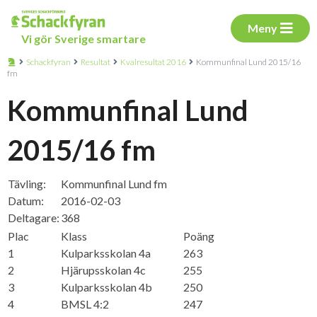
Meny
Vi gör Sverige smartare
Schackfyran
Resultat
Kvalresultat 2016
Kommunfinal Lund 2015/16
fm
Kommunfinal Lund
2015/16 fm
Tävling:
Kommunfinal Lund fm
Datum:
2016-02-03
Deltagare:
368
Plac
Klass
Poäng
1
Kulparksskolan 4a
263
2
Hjärupsskolan 4c
255
3
Kulparksskolan 4b
250
4
BMSL 4:2
247