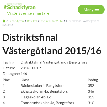
Meny
Vi gör Sverige smartare
Schackfyran
Resultat
Kvalresultat 2016
Distriktsfinal Västergötland
2015/16
Distriktsfinal
Västergötland 2015/16
Tävling:
Distriktsfinal Västergötland i Bengtsfors
Datum:
2016-03-19
Deltagare:
146
Plac
Klass
Poäng
1
Bäckeskolan 4, Bengtsfors
352
2
Ekhagsskolan 4a, Bengtsfors
346
3
Hagaskolan 4b, Ed
313
4
Franserudsskolan 4a, Bengtsfors
310