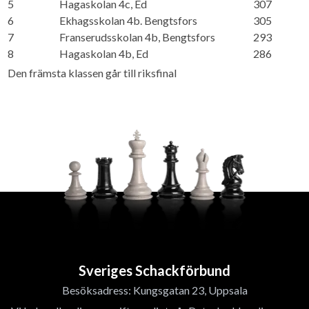
5
Hagaskolan 4c, Ed
307
6
Ekhagsskolan 4b. Bengtsfors
305
7
Franserudsskolan 4b, Bengtsfors
293
8
Hagaskolan 4b, Ed
286
Den främsta klassen går till riksfinal
Sveriges Schackförbund
Besöksadress: Kungsgatan 23, Uppsala