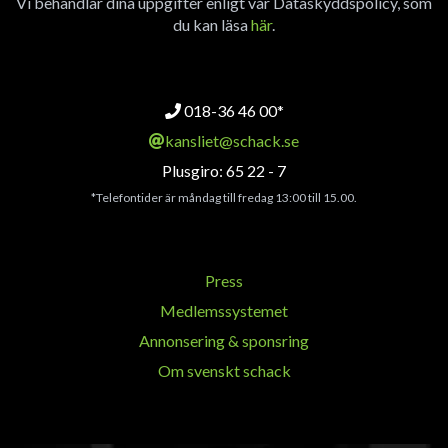
Vi behandlar dina uppgifter enligt vår Dataskyddspolicy, som
du kan läsa
här
.
018-36 46 00*
kansliet@schack.se
Plusgiro: 65 22 - 7
*Telefontider är måndag till fredag 13:00 till 15.00.
Press
Medlemssystemet
Annonsering & sponsring
Om svenskt schack