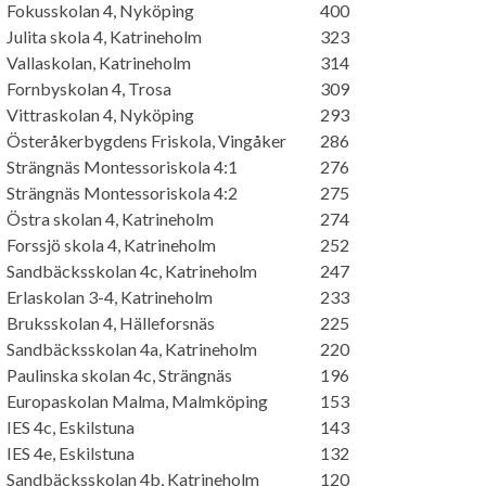
Fokusskolan 4, Nyköping
400
Julita skola 4, Katrineholm
323
Vallaskolan, Katrineholm
314
Fornbyskolan 4, Trosa
309
Vittraskolan 4, Nyköping
293
Österåkerbygdens Friskola, Vingåker
286
Strängnäs Montessoriskola 4:1
276
Strängnäs Montessoriskola 4:2
275
Östra skolan 4, Katrineholm
274
Forssjö skola 4, Katrineholm
252
Sandbäcksskolan 4c, Katrineholm
247
Erlaskolan 3-4, Katrineholm
233
Bruksskolan 4, Hälleforsnäs
225
Sandbäcksskolan 4a, Katrineholm
220
Paulinska skolan 4c, Strängnäs
196
Europaskolan Malma, Malmköping
153
IES 4c, Eskilstuna
143
IES 4e, Eskilstuna
132
Sandbäcksskolan 4b, Katrineholm
120