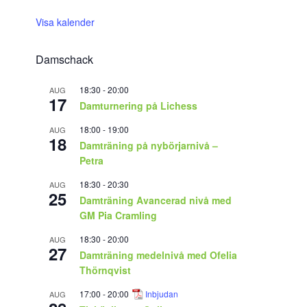
Visa kalender
Damschack
18:30
-
20:00
AUG
17
Damturnering på Lichess
18:00
-
19:00
AUG
18
Damträning på nybörjarnivå –
Petra
18:30
-
20:30
AUG
25
Damträning Avancerad nivå med
GM Pia Cramling
18:30
-
20:00
AUG
27
Damträning medelnivå med Ofelia
Thörnqvist
17:00
-
20:00
Inbjudan
AUG