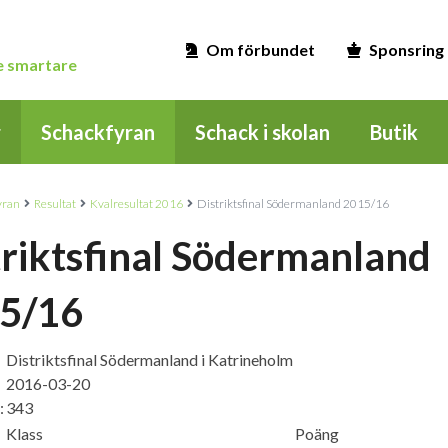
Om förbundet
Sponsring
ge smartare
r
Schackfyran
Schack i skolan
Butik
yran
Resultat
Kvalresultat 2016
Distriktsfinal Södermanland 2015/16
triktsfinal Södermanland
5/16
Distriktsfinal Södermanland i Katrineholm
2016-03-20
:
343
Klass
Poäng