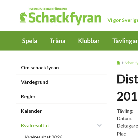
Vi gör Sveri
Spela
Träna
Klubbar
Tävlinga
Schackf
Om schackfyran
Dis
Värdegrund
201
Regler
Kalender
Tävling:
Datum:
Kvalresultat
Deltagare
Plac
Kvalresultat 2026