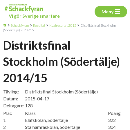
Meny
Vi gör Sverige smartare
Schackfyran
Resultat
Kvalresultat 2015
Distriktsfinal Stockholm
(Södertälje) 2014/15
Distriktsfinal
Stockholm (Södertälje)
2014/15
Tävling:
Distriktsfinal Stockholm (Södertälje)
Datum:
2015-04-17
Deltagare:
128
Plac
Klass
Poäng
1
Elafskolan, Södertälje
322
2
Stålhamraskolan, Södertälje
304