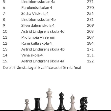
5
Lindblomsskolan 4a
271
6
Furulundsskolan 4
270
7
Södra Vi skola 4
256
8
Lindblomsskolan 4b
231
9
Silverdalens skola 4
209
10
Astrid Lindgrens skola 4c
208
11
Prolympia Virserum
207
12
Rumskulla skola 4
184
13
Astrid Lindgrens skola 4b
171
14
Vena skola 4
151
15
Astrid Lindgrens skola 4a
122
De tre främsta lagen kvalificerade för riksfinal