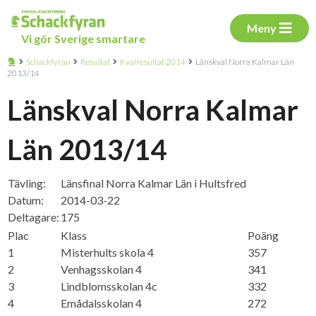
Meny
Vi gör Sverige smartare
Schackfyran
Resultat
Kvalresultat 2014
Länskval Norra Kalmar Län
2013/14
Länskval Norra Kalmar
Län 2013/14
Tävling:
Länsfinal Norra Kalmar Län i Hultsfred
Datum:
2014-03-22
Deltagare:
175
Plac
Klass
Poäng
1
Misterhults skola 4
357
2
Venhagsskolan 4
341
3
Lindblomsskolan 4c
332
4
Emådalsskolan 4
272