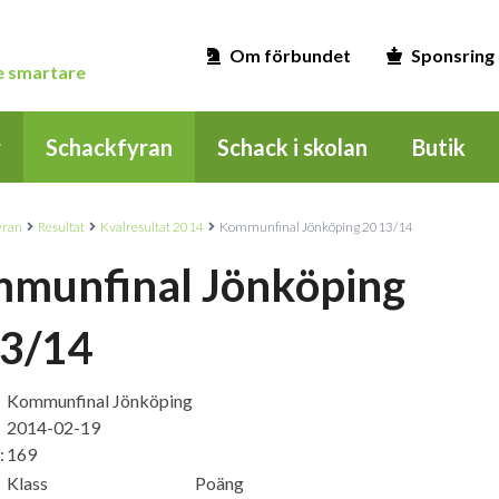
Om förbundet
Sponsring
ge smartare
r
Schackfyran
Schack i skolan
Butik
yran
Resultat
Kvalresultat 2014
Kommunfinal Jönköping 2013/14
munfinal Jönköping
3/14
Kommunfinal Jönköping
2014-02-19
:
169
Klass
Poäng