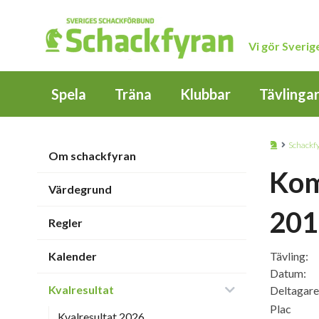
Vi gör Sveri
Spela
Träna
Klubbar
Tävlinga
Schackf
Om schackfyran
Kom
Värdegrund
201
Regler
Kalender
Tävling:
Datum:
Kvalresultat
Deltagare
Plac
Kvalresultat 2026