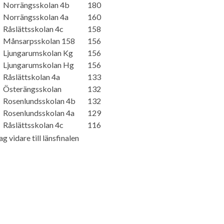
Norrängsskolan 4b
180
Norrängsskolan 4a
160
Råslättsskolan 4c
158
Månsarpsskolan 158
156
Ljungarumskolan Kg
156
Ljungarumskolan Hg
156
Råslättskolan 4a
133
Österängsskolan
132
Rosenlundsskolan 4b
132
Rosenlundsskolan 4a
129
Råslättsskolan 4c
116
ag vidare till länsfinalen