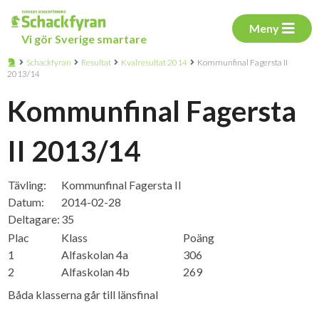
Meny
Vi gör Sverige smartare
Schackfyran
Resultat
Kvalresultat 2014
Kommunfinal Fagersta II
2013/14
Kommunfinal Fagersta
II 2013/14
Tävling:
Kommunfinal Fagersta II
Datum:
2014-02-28
Deltagare:
35
Plac
Klass
Poäng
1
Alfaskolan 4a
306
2
Alfaskolan 4b
269
Båda klasserna går till länsfinal