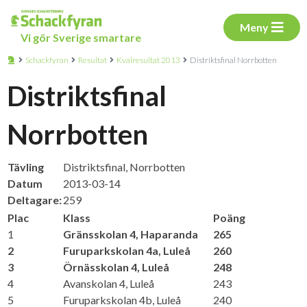
Meny
Vi gör Sverige smartare
Schackfyran
Resultat
Kvalresultat 2013
Distriktsfinal Norrbotten
Distriktsfinal
Norrbotten
Tävling
Distriktsfinal, Norrbotten
Datum
2013-03-14
Deltagare:
259
Plac
Klass
Poäng
1
Gränsskolan 4, Haparanda
265
2
Furuparkskolan 4a, Luleå
260
3
Örnässkolan 4, Luleå
248
4
Avanskolan 4, Luleå
243
5
Furuparkskolan 4b, Luleå
240