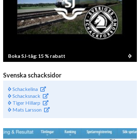
Boka SJ-tåg: 15 % rabatt
Svenska schacksidor
Schackelina
Schacksnack
Tiger Hillarp
Mats Larsson