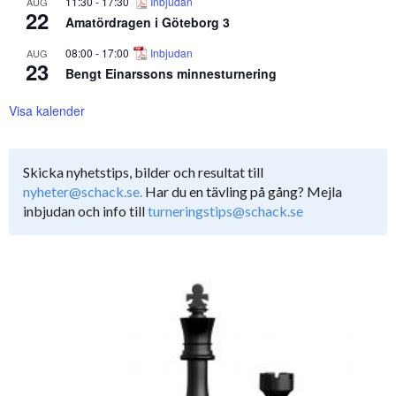
11:30
-
17:30
Inbjudan
AUG
22
Amatördragen i Göteborg 3
08:00
-
17:00
Inbjudan
AUG
23
Bengt Einarssons minnesturnering
Visa kalender
Skicka nyhetstips, bilder och resultat till
nyheter@schack.se.
Har du en tävling på gång? Mejla
inbjudan och info till
turneringstips@schack.se