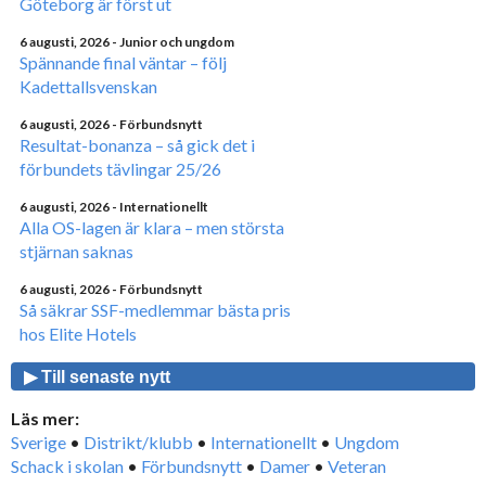
Göteborg är först ut
6 augusti, 2026
- Junior och ungdom
Spännande final väntar – följ
Kadettallsvenskan
6 augusti, 2026
- Förbundsnytt
Resultat-bonanza – så gick det i
förbundets tävlingar 25/26
6 augusti, 2026
- Internationellt
Alla OS-lagen är klara – men största
stjärnan saknas
6 augusti, 2026
- Förbundsnytt
Så säkrar SSF-medlemmar bästa pris
hos Elite Hotels
▶ Till senaste nytt
Läs mer:
Sverige
•
Distrikt/klubb
•
Internationellt
•
Ungdom
Schack i skolan
•
Förbundsnytt
•
Damer
•
Veteran