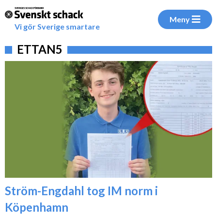
Meny
Vi gör Sverige smartare
ETTAN5
Ström-Engdahl tog IM norm i
Köpenhamn