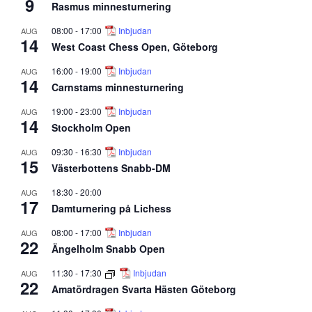
9
Rasmus minnesturnering
08:00
-
17:00
Inbjudan
AUG
14
West Coast Chess Open, Göteborg
16:00
-
19:00
Inbjudan
AUG
14
Carnstams minnesturnering
19:00
-
23:00
Inbjudan
AUG
14
Stockholm Open
09:30
-
16:30
Inbjudan
AUG
15
Västerbottens Snabb-DM
18:30
-
20:00
AUG
17
Damturnering på Lichess
08:00
-
17:00
Inbjudan
AUG
22
Ängelholm Snabb Open
11:30
-
17:30
Inbjudan
AUG
22
Amatördragen Svarta Hästen Göteborg