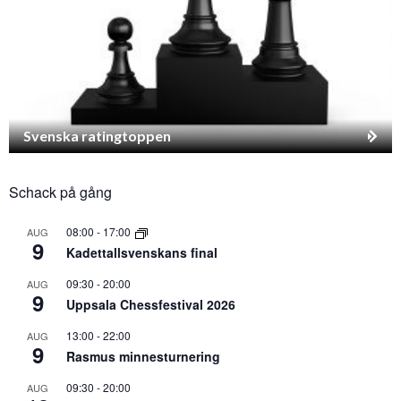
Svenska ratingtoppen
Schack på gång
08:00
-
17:00
AUG
9
Kadettallsvenskans final
09:30
-
20:00
AUG
9
Uppsala Chessfestival 2026
13:00
-
22:00
AUG
9
Rasmus minnesturnering
09:30
-
20:00
AUG