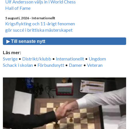
Ulf Andersson väljs in i World Chess
Hall of Fame
5 augusti, 2026
- Internationellt
Krigsflykting och 11-årigt fenomen
gör succé i brittiska mästerskapet
▶ Till senaste nytt
Läs mer:
Sverige
•
Distrikt/klubb
•
Internationellt
•
Ungdom
Schack i skolan
•
Förbundsnytt
•
Damer
•
Veteran