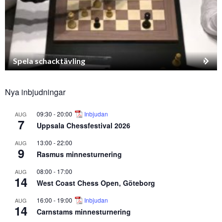
Spela schacktävling
Nya inbjudningar
09:30
-
20:00
Inbjudan
AUG
7
Uppsala Chessfestival 2026
13:00
-
22:00
AUG
9
Rasmus minnesturnering
08:00
-
17:00
AUG
14
West Coast Chess Open, Göteborg
16:00
-
19:00
Inbjudan
AUG
14
Carnstams minnesturnering