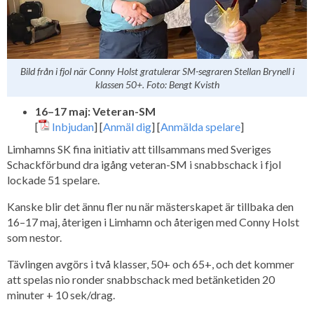
Bild från i fjol när Conny Holst gratulerar SM-segraren Stellan Brynell i
klassen 50+. Foto: Bengt Kvisth
16–17 maj: Veteran-SM
[
Inbjudan
] [
Anmäl dig
] [
Anmälda spelare
]
Limhamns SK fina initiativ att tillsammans med Sveriges
Schackförbund dra igång veteran-SM i snabbschack i fjol
lockade 51 spelare.
Kanske blir det ännu fler nu när mästerskapet är tillbaka den
16–17 maj, återigen i Limhamn och återigen med Conny Holst
som nestor.
Tävlingen avgörs i två klasser, 50+ och 65+, och det kommer
att spelas nio ronder snabbschack med betänketiden 20
minuter + 10 sek/drag.