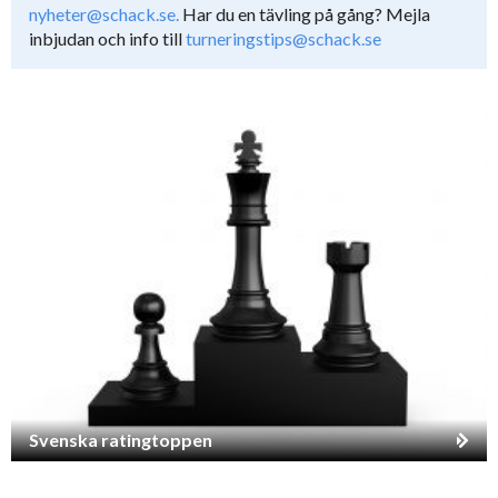
nyheter@schack.se.
Har du en tävling på gång? Mejla
inbjudan och info till
turneringstips@schack.se
Svenska ratingtoppen