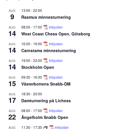
13:00
-
22:00
AUG
9
Rasmus minnesturnering
08:00
-
17:00
Inbjudan
AUG
14
West Coast Chess Open, Göteborg
16:00
-
19:00
Inbjudan
AUG
14
Carnstams minnesturnering
19:00
-
23:00
Inbjudan
AUG
14
Stockholm Open
09:30
-
16:30
Inbjudan
AUG
15
Västerbottens Snabb-DM
18:30
-
20:00
AUG
17
Damturnering på Lichess
08:00
-
17:00
Inbjudan
AUG
22
Ängelholm Snabb Open
11:30
-
17:30
Inbjudan
AUG