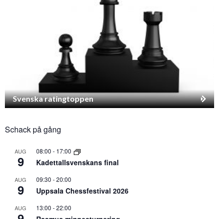
Svenska ratingtoppen
Schack på gång
08:00
-
17:00
AUG
9
Kadettallsvenskans final
09:30
-
20:00
AUG
9
Uppsala Chessfestival 2026
13:00
-
22:00
AUG
9
Rasmus minnesturnering