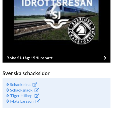
Boka SJ-tåg: 15 % rabatt
Svenska schacksidor
Schackelina
Schacksnack
Tiger Hillarp
Mats Larsson