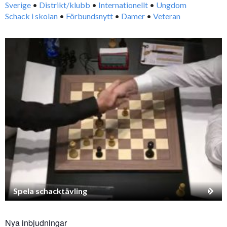
Sverige
•
Distrikt/klubb
•
Internationellt
•
Ungdom
Schack i skolan
•
Förbundsnytt
•
Damer
•
Veteran
Spela schacktävling
Nya inbjudningar