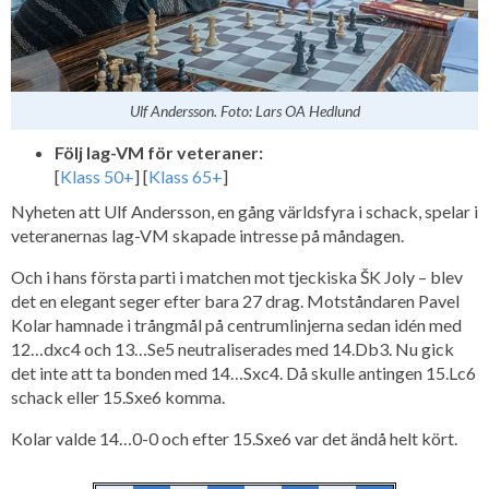
Ulf Andersson. Foto: Lars OA Hedlund
Följ lag-VM för veteraner:
[
Klass 50+
] [
Klass 65+
]
Nyheten att Ulf Andersson, en gång världsfyra i schack, spelar i
veteranernas lag-VM skapade intresse på måndagen.
Och i hans första parti i matchen mot tjeckiska ŠK Joly – blev
det en elegant seger efter bara 27 drag. Motståndaren Pavel
Kolar hamnade i trångmål på centrumlinjerna sedan idén med
12…dxc4 och 13…Se5 neutraliserades med 14.Db3. Nu gick
det inte att ta bonden med 14…Sxc4. Då skulle antingen 15.Lc6
schack eller 15.Sxe6 komma.
Kolar valde 14…0-0 och efter 15.Sxe6 var det ändå helt kört.