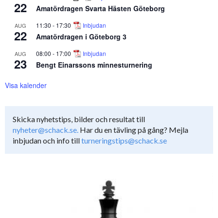
22
Amatördragen Svarta Hästen Göteborg
11:30
-
17:30
Inbjudan
AUG
22
Amatördragen i Göteborg 3
08:00
-
17:00
Inbjudan
AUG
23
Bengt Einarssons minnesturnering
Visa kalender
Skicka nyhetstips, bilder och resultat till
nyheter@schack.se.
Har du en tävling på gång? Mejla
inbjudan och info till
turneringstips@schack.se