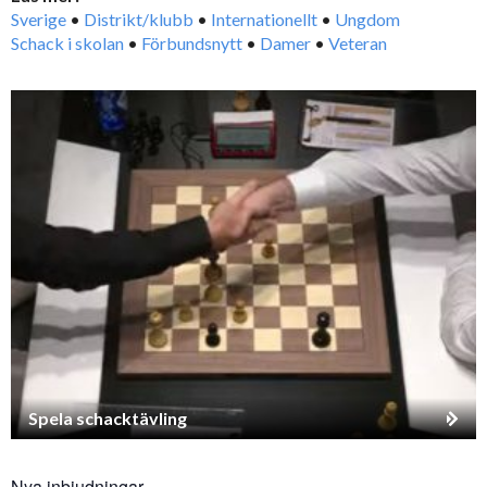
Sverige
•
Distrikt/klubb
•
Internationellt
•
Ungdom
Schack i skolan
•
Förbundsnytt
•
Damer
•
Veteran
Spela schacktävling
Nya inbjudningar