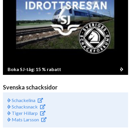
Boka SJ-tåg: 15 % rabatt
Svenska schacksidor
Schackelina
Schacksnack
Tiger Hillarp
Mats Larsson