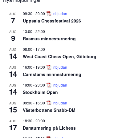
09:30
-
20:00
Inbjudan
AUG
7
Uppsala Chessfestival 2026
13:00
-
22:00
AUG
9
Rasmus minnesturnering
08:00
-
17:00
AUG
14
West Coast Chess Open, Göteborg
16:00
-
19:00
Inbjudan
AUG
14
Carnstams minnesturnering
19:00
-
23:00
Inbjudan
AUG
14
Stockholm Open
09:30
-
16:30
Inbjudan
AUG
15
Västerbottens Snabb-DM
18:30
-
20:00
AUG
17
Damturnering på Lichess