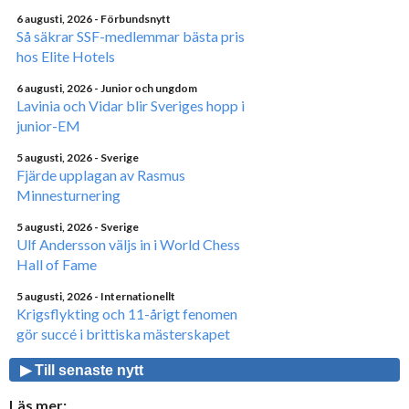
6 augusti, 2026
- Förbundsnytt
Så säkrar SSF-medlemmar bästa pris
hos Elite Hotels
6 augusti, 2026
- Junior och ungdom
Lavinia och Vidar blir Sveriges hopp i
junior-EM
5 augusti, 2026
- Sverige
Fjärde upplagan av Rasmus
Minnesturnering
5 augusti, 2026
- Sverige
Ulf Andersson väljs in i World Chess
Hall of Fame
5 augusti, 2026
- Internationellt
Krigsflykting och 11-årigt fenomen
gör succé i brittiska mästerskapet
▶ Till senaste nytt
Läs mer: