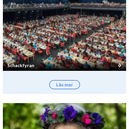
Schackfyran
Läs mer