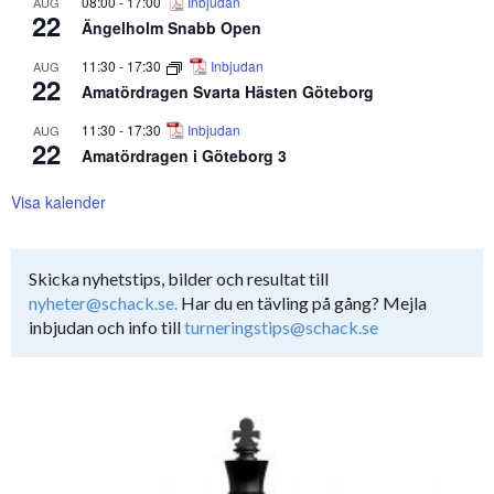
08:00
-
17:00
Inbjudan
AUG
22
Ängelholm Snabb Open
11:30
-
17:30
Inbjudan
AUG
22
Amatördragen Svarta Hästen Göteborg
11:30
-
17:30
Inbjudan
AUG
22
Amatördragen i Göteborg 3
Visa kalender
Skicka nyhetstips, bilder och resultat till
nyheter@schack.se.
Har du en tävling på gång? Mejla
inbjudan och info till
turneringstips@schack.se