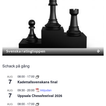
Svenska ratingtoppen
Schack på gång
08:00
-
17:00
AUG
7
Kadettallsvenskans final
09:30
-
20:00
Inbjudan
AUG
7
Uppsala Chessfestival 2026
08:00
-
17:00
AUG