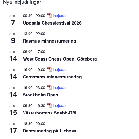
Nya inbjudningar
09:30
-
20:00
Inbjudan
AUG
7
Uppsala Chessfestival 2026
13:00
-
22:00
AUG
9
Rasmus minnesturnering
08:00
-
17:00
AUG
14
West Coast Chess Open, Göteborg
16:00
-
19:00
Inbjudan
AUG
14
Carnstams minnesturnering
19:00
-
23:00
Inbjudan
AUG
14
Stockholm Open
09:30
-
16:30
Inbjudan
AUG
15
Västerbottens Snabb-DM
18:30
-
20:00
AUG
17
Damturnering på Lichess