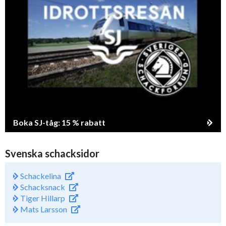
Boka SJ-tåg: 15 % rabatt
Svenska schacksidor
Schackelina
Schacksnack
Tiger Hillarp
Mats Larsson