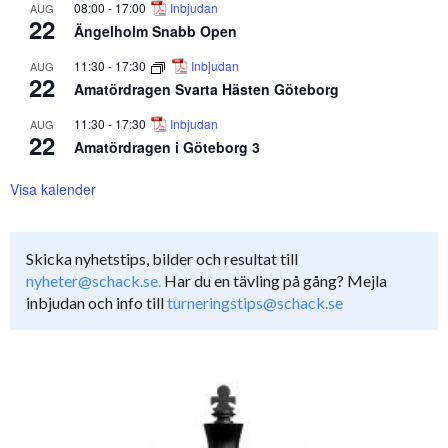
08:00
-
17:00
Inbjudan
AUG
22
Ängelholm Snabb Open
11:30
-
17:30
Inbjudan
AUG
22
Amatördragen Svarta Hästen Göteborg
11:30
-
17:30
Inbjudan
AUG
22
Amatördragen i Göteborg 3
Visa kalender
Skicka nyhetstips, bilder och resultat till
nyheter@schack.se.
Har du en tävling på gång? Mejla
inbjudan och info till
turneringstips@schack.se