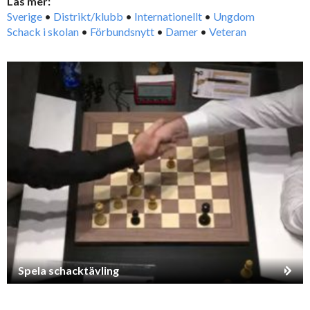
Läs mer:
Sverige
•
Distrikt/klubb
•
Internationellt
•
Ungdom
Schack i skolan
•
Förbundsnytt
•
Damer
•
Veteran
Spela schacktävling