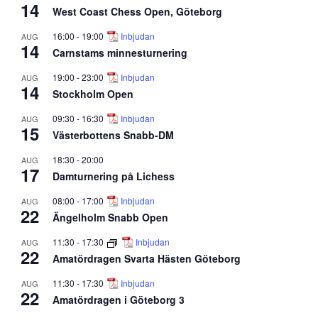
14
West Coast Chess Open, Göteborg
16:00
-
19:00
Inbjudan
AUG
14
Carnstams minnesturnering
19:00
-
23:00
Inbjudan
AUG
14
Stockholm Open
09:30
-
16:30
Inbjudan
AUG
15
Västerbottens Snabb-DM
18:30
-
20:00
AUG
17
Damturnering på Lichess
08:00
-
17:00
Inbjudan
AUG
22
Ängelholm Snabb Open
11:30
-
17:30
Inbjudan
AUG
22
Amatördragen Svarta Hästen Göteborg
11:30
-
17:30
Inbjudan
AUG
22
Amatördragen i Göteborg 3