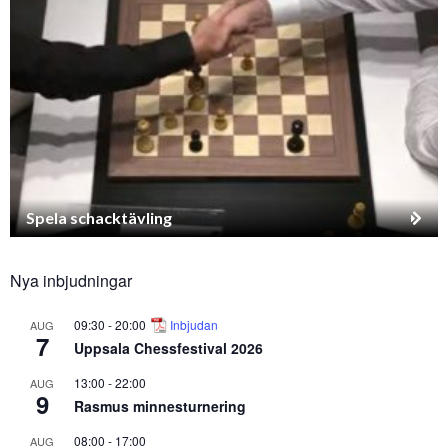
Spela schacktävling
Nya inbjudningar
09:30
-
20:00
Inbjudan
AUG
7
Uppsala Chessfestival 2026
13:00
-
22:00
AUG
9
Rasmus minnesturnering
08:00
-
17:00
AUG