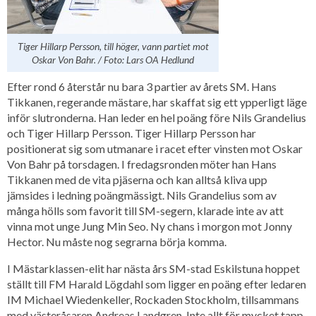
Tiger Hillarp Persson, till höger, vann partiet mot
Oskar Von Bahr. / Foto: Lars OA Hedlund
Efter rond 6 återstår nu bara 3 partier av årets SM. Hans
Tikkanen, regerande mästare, har skaffat sig ett ypperligt läge
inför slutronderna. Han leder en hel poäng före Nils Grandelius
och Tiger Hillarp Persson. Tiger Hillarp Persson har
positionerat sig som utmanare i racet efter vinsten mot Oskar
Von Bahr på torsdagen. I fredagsronden möter han Hans
Tikkanen med de vita pjäserna och kan alltså kliva upp
jämsides i ledning poängmässigt. Nils Grandelius som av
många hölls som favorit till SM-segern, klarade inte av att
vinna mot unge Jung Min Seo. Ny chans i morgon mot Jonny
Hector. Nu måste nog segrarna börja komma.
I Mästarklassen-elit har nästa års SM-stad Eskilstuna hoppet
ställt till FM Harald Lögdahl som ligger en poäng efter ledaren
IM Michael Wiedenkeller, Rockaden Stockholm, tillsammans
med västeråsaren Andreas Landgren. Inte allt för mycket tapp