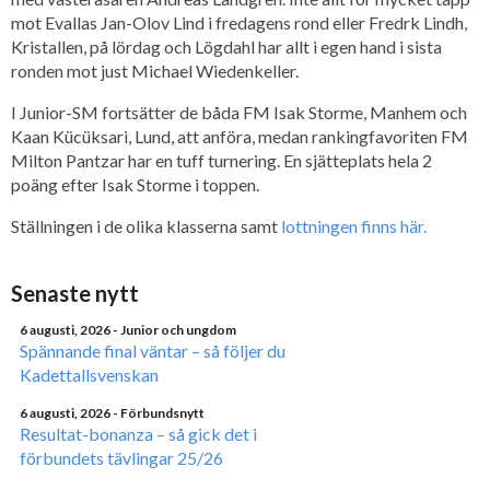
mot Evallas Jan-Olov Lind i fredagens rond eller Fredrk Lindh,
Kristallen, på lördag och Lögdahl har allt i egen hand i sista
ronden mot just Michael Wiedenkeller.
I Junior-SM fortsätter de båda FM Isak Storme, Manhem och
Kaan Kücüksari, Lund, att anföra, medan rankingfavoriten FM
Milton Pantzar har en tuff turnering. En sjätteplats hela 2
poäng efter Isak Storme i toppen.
Ställningen i de olika klasserna samt
lottningen finns här.
Senaste nytt
6 augusti, 2026
- Junior och ungdom
Spännande final väntar – så följer du
Kadettallsvenskan
6 augusti, 2026
- Förbundsnytt
Resultat-bonanza – så gick det i
förbundets tävlingar 25/26