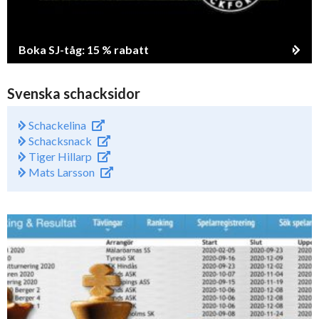
Boka SJ-tåg: 15 % rabatt
Svenska schacksidor
Schackelina
Schacksnack
Tiger Hillarp
Mats Larsson