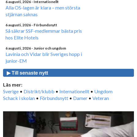
6 augusti, 2026
- Internationellt
Alla OS-lagen är klara – men största
stjärnan saknas
6 augusti, 2026
- Förbundsnytt
Så säkrar SSF-medlemmar bästa pris
hos Elite Hotels
6 augusti, 2026
- Junior och ungdom
Lavinia och Vidar blir Sveriges hopp i
junior-EM
▶ Till senaste nytt
Läs mer:
Sverige
•
Distrikt/klubb
•
Internationellt
•
Ungdom
Schack i skolan
•
Förbundsnytt
•
Damer
•
Veteran