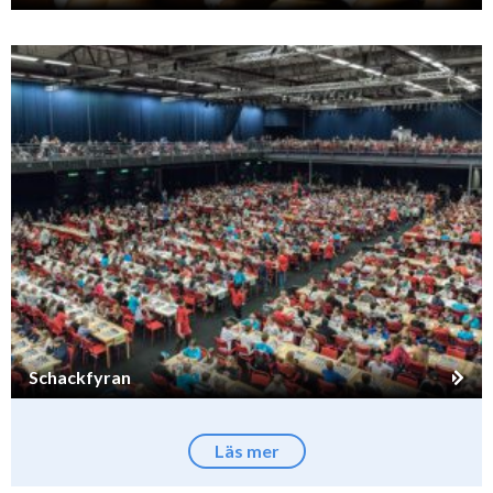
Schackfyran
Läs mer