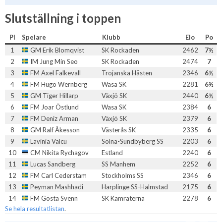
Slutställning i toppen
Pl
Spelare
Klubb
Elo
Po
1
GM Erik Blomqvist
SK Rockaden
2462
7½
2
IM Jung Min Seo
SK Rockaden
2474
7
3
FM Axel Falkevall
Trojanska Hästen
2346
6½
4
FM Hugo Wernberg
Wasa SK
2281
6½
5
GM Tiger Hillarp
Växjö SK
2440
6½
6
FM Joar Östlund
Wasa SK
2384
6
7
FM Deniz Arman
Växjö SK
2379
6
8
GM Ralf Åkesson
Västerås SK
2335
6
9
Lavinia Valcu
Solna-Sundbyberg SS
2203
6
10
CM Nikita Rychagov
Estland
2240
6
11
Lucas Sandberg
SS Manhem
2252
6
12
FM Carl Cederstam
Stockholms SS
2346
6
13
Peyman Mashhadi
Harplinge SS-Halmstad
2175
6
14
FM Gösta Svenn
SK Kamraterna
2278
6
Se hela resultatlistan
.