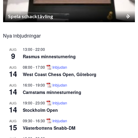
Spela schacktävling
Nya inbjudningar
13:00
-
22:00
AUG
9
Rasmus minnesturnering
08:00
-
17:00
Inbjudan
AUG
14
West Coast Chess Open, Göteborg
16:00
-
19:00
Inbjudan
AUG
14
Carnstams minnesturnering
19:00
-
23:00
Inbjudan
AUG
14
Stockholm Open
09:30
-
16:30
Inbjudan
AUG
15
Västerbottens Snabb-DM