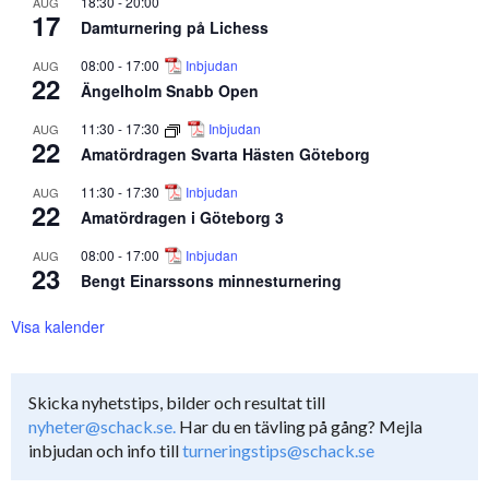
18:30
-
20:00
AUG
17
Damturnering på Lichess
08:00
-
17:00
Inbjudan
AUG
22
Ängelholm Snabb Open
11:30
-
17:30
Inbjudan
AUG
22
Amatördragen Svarta Hästen Göteborg
11:30
-
17:30
Inbjudan
AUG
22
Amatördragen i Göteborg 3
08:00
-
17:00
Inbjudan
AUG
23
Bengt Einarssons minnesturnering
Visa kalender
Skicka nyhetstips, bilder och resultat till
nyheter@schack.se.
Har du en tävling på gång? Mejla
inbjudan och info till
turneringstips@schack.se