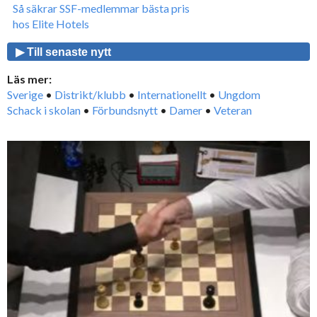
Så säkrar SSF-medlemmar bästa pris
hos Elite Hotels
▶ Till senaste nytt
Läs mer:
Sverige
•
Distrikt/klubb
•
Internationellt
•
Ungdom
Schack i skolan
•
Förbundsnytt
•
Damer
•
Veteran