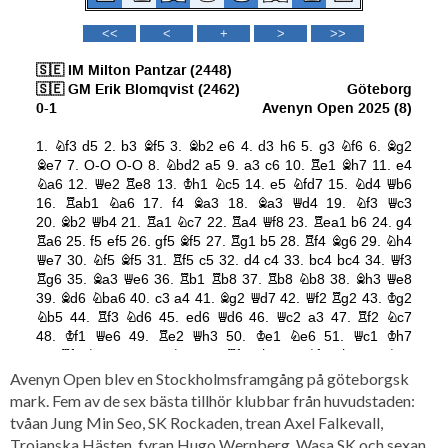
Avenyn Open blev en Stockholmsframgång på göteborgsk
mark. Fem av de sex bästa tillhör klubbar från huvudstaden:
tvåan Jung Min Seo, SK Rockaden, trean Axel Falkevall,
Trojanska Hästen, fyran Hugo Wernberg, Wasa SK och sexan