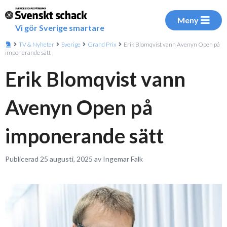
Meny
Vi gör Sverige smartare
TV & Nyheter
Sverige
Grand Prix
Erik Blomqvist vann Avenyn Open på
imponerande sätt
Erik Blomqvist vann
Avenyn Open på
imponerande sätt
Publicerad 25 augusti, 2025 av Ingemar Falk